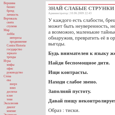
Вершина
бизнес
ЗНАЙ СЛАБЫЕ СТРУНКИ
бренд
Администратор | 10.06.2009 22:43
личность
Вертикаль
У каждого есть слабости, бре
свита
может быть неуверенность, н
ступени
Мир
а возможно, маленькие тайные
лобби
обнаружив, превратить её в о
интересы
продвижение
выгоды.
Contra Historia
государство
Будь внимателен к языку ж
зеркало
тренды
Игры
Найди беспомощное дитя.
мифы
офис
Ищи контрасты.
руководство
Стена
ева
Находи слабое звено.
вверх
вниз
Заполняй пустоту.
доспехи
клан
тени
Давай пищу неконтролиру
Эксклюзив
диалог
Образ : тиски.
мнение
Экстерьер