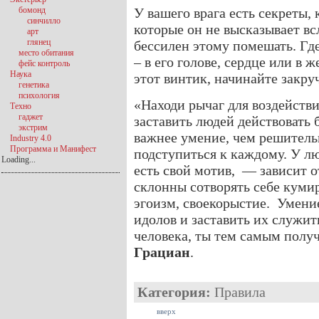
бомонд
У вашего врага есть секреты,
синчилло
которые он не высказывает вс
арт
глянец
бессилен этому помешать. Где
место обитания
– в его голове, сердце или в
фейс контроль
Наука
этот винтик, начинайте закруч
генетика
психология
«Находи рычаг для воздействи
Техно
гаджет
заставить людей действовать 
экстрим
важнее умение, чем решительн
Industry 4.0
Программа и Манифест
подступиться к каждому. У лю
Loading...
есть свой мотив, — зависит 
склонны сотворять себе кумиро
эгоизм, своекорыстие. Умение
идолов и заставить их служи
человека, ты тем самым полу
Грациан
.
Категория:
Правила
вверх