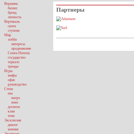
Вершина
бизнес
Партнеры
бренд
личность
Вертикаль
свита
ступени
Мир
лобби
интересы
продвижение
Contra Historia
государство
зеркало
тренды
Игры
мифы
офис
руководство
Стена
ева
вверх
вниз
доспехи
клан
тени
Эксклюзив
диалог
мнение
Экстерьер