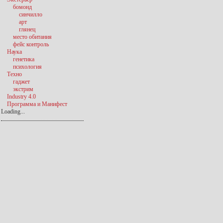
бомонд
синчилло
арт
глянец
место обитания
фейс контроль
Наука
генетика
психология
Техно
гаджет
экстрим
Industry 4.0
Программа и Манифест
Loading...