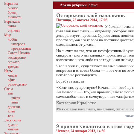
Вершина
Архив рубрики ‘офис’
бизнес
бренд
Осторожно: злой начальник
личность
Пятница, 22 августа 2014, 17:03
Вертикаль
свита
У большинства из
ступени
был злой начальник — чудовище, которое мни
Мир
деморализует персонал. Одного лишь появлени
лобби
просто звуков его голоса на лестнице достат
интересы
съеживались от ужаса.
продвижение
Но значит ли это, что он неэффективный руко
Contra Historia
синдром «злого начальника» проявляется тольк
государство
коллектива и кто-либо из сотрудников не схо
зеркало
Чтобы узнать, существуют ли злые начальник
тренды
вопросов и ответов Quora — и вот что по эт
Игры
некоторые респонденты.
мифы
офис
Борьба за власть
руководство
«Конечно, существуют! Начальники вообще п
Стена
Ал Нельсон. — Это, как правило, властолюби
ева
самовлюбленные и самоуверенные «альфа-во
вверх
вниз
Категории:
Игры
|
офис
доспехи
Метки:
злой начальник
,
начальник
,
плохой бо
клан
тени
читат
Эксклюзив
диалог
9 причин уволиться в этом год
мнение
Четверг, 24 января 2013, 14:59
Экстерьер