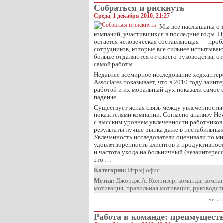
Собраться и рискнуть
Среда, 1 декабря 2010, 21:27
Мы все наслышаны о т
компаний, участившихся в последние годы. П
остается человеческая составляющая — про
сотрудников, которые все сильнее испытываю
больше отдаляются от своего руководства, от
самой работы.
Недавнее всемирное исследование хедхантер
Associates показывает, что в 2010 году заин
работой и их моральный дух показали самое с
падение.
Существует ясная связь между увлеченност
показателями компании. Согласно анализу Hewi
с высоким уровнем увлеченности работников
результаты лучше рынка даже в нестабильны
Увлеченность исследователи оценивали по м
удовлетворенность клиентов и продуктивност
и частота ухода на больничный (незаинтере
это …
Категории:
Игры
|
офис
Метки:
Джордж А. Колризер
,
команда
,
компа
мотивация
,
правильная мотивация
,
руководст
читат
Работа в команде: преимуществ