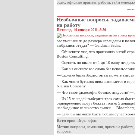
офис
,
офисные правила
,
работа
,
тайм менедж
читат
Необычные вопросы, задаваем
на работу
Пятница, 14 января 2011, 8:50
вас уменьшили до размера карандаша и полож
выбрались оттуда? — Goldman Sachs.
— Объясните мне, что произошло в этой стра
Boston Consulting.
— Оценить по шкале от 1 до 10 вашу неадекв
— Как вы оцените вес слона без использова
— Сколько баскетболистов вы можете вместит
— Как много бутылок пива выпивается в горо
Nielsen Company.
— Что такое философия боевых искусств? — A
— Из 25 лошадей выберите трех самых быстр
одновременно могут бежать только 5 лошаде
необходимое количество скачек — Bloomberg
— Если бы вы могли быть любым супергерое
Категории:
Игры
|
офис
Метки:
вопросы
,
компании
,
прием на работу
,
вопросы