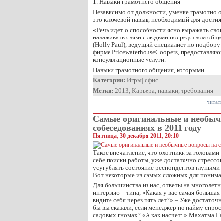
1. Навыки грамотного общения
Независимо от должности, умение грамотно
это ключевой навык, необходимый для достиж
«Речь идет о способности ясно выражать сво
налаживать связи с людьми посредством общ
(Holly Paul), ведущий специалист по подбору
фирме PricewaterhouseCoopers, предоставляю
консультационные услуги.
Навыки грамотного общения, которыми …
Категории:
Игры
|
офис
Метки:
2013
,
Карьера
,
навыки
,
требования
читат
Самые оригинальные и необыч
собеседованиях в 2011 году
Пятница, 30 декабря 2011, 20:10
Такое впечатление, что охотники за головами
себе поиски работы, уже достаточно стрессо
усугублять состояние респондентов глупыми
Вот некоторые из самых сложных для понима
Для большинства из нас, ответы на многолет
интервью – типа, «Какая у вас самая большая
видите себя через пять лет?» – Уже достаточ
бы вы сказали, если менеджер по найму спрос
садовых гномах? «А как насчет: » Махатма 