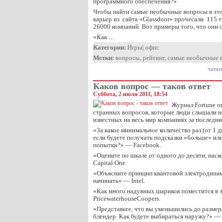
программного обеспечения?»
Чтобы найти самые необычные вопросы в это
карьер из сайта «Glassdoor» прочесали 115 
26000 компаний. Вот примеры того, что они
«Как …
Категории:
Игры
|
офис
Метки:
вопросы
,
рейтинг
,
самые необычные 
читат
Каков вопрос — таков ответ
Суббота, 2 июля 2011, 18:54
Журнал Fortune о
странных вопросов, которые люди слышали н
известных на весь мир компаниях за последни
«За какое минимальное количество раз (от 1 д
если будете получать подсказки «больше» ил
попытки?» — Facebook.
«Оцените по шкале от одного до десяти, нас
Capital One.
«Объясните принцип квантовой электродинам
начинать» — Intel.
«Как много надувных шариков поместится в 
PricewaterhouseCoopers.
«Представьте, что вы уменьшились до размер
блендер. Как будете выбираться наружу?» —