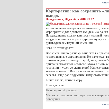
читат
Корпоратив: как сохранить «ли
имидж
Понедельник, 20 декабря 2010, 20:12
корпоративная вечеринка — возможно, самое 
мероприятие для делового имиджа. Да-да, вы 
Предвкушение долгих каникул и ложный посту
забудется» могут сыграть дурную шутку и с 
руководителем крупной компании.
Чего не стоит делать
Все компании по-разному относятся к практи
корпоративные мероприятия. Но даже если в
приветствуется приход с парой, вы должны б
приглашаемом вами человеке. Может быть, он
компании и ушел со скандалом? Или его связ
кем-то из коллег? Или он просто не может ост
веселья? Еще раз подумайте, кому стать вашим
Ешьте вволю, пейте в меру
Если сделать …
Категории:
Игры
|
офис
Метки:
корпоратив
,
корпоративная вечеринк
поведения
читат