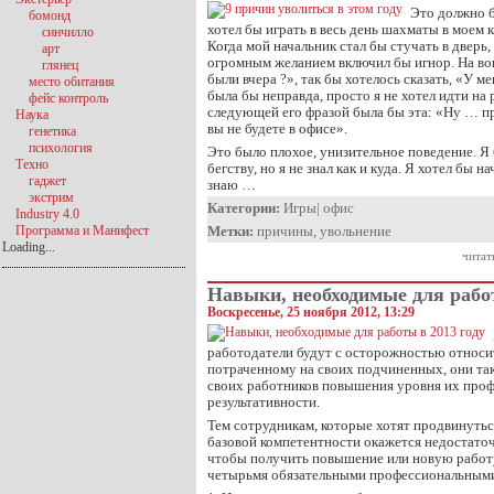
Это должно б
бомонд
хотел бы играть в весь день шахматы в моем 
синчилло
Когда мой начальник стал бы стучать в дверь,
арт
огромным желанием включил бы игнор. На воп
глянец
были вчера ?», так бы хотелось сказать, «У м
место обитания
была бы неправда, просто я не хотел идти на 
фейс контроль
следующей его фразой была бы эта: «Ну … п
Наука
вы не будете в офисе».
генетика
психология
Это было плохое, унизительное поведение. Я
Техно
бегству, но я не знал как и куда. Я хотел бы на
гаджет
знаю …
экстрим
Категории:
Игры
|
офис
Industry 4.0
Программа и Манифест
Метки:
причины
,
увольнение
Loading...
читат
Навыки, необходимые для работ
Воскресенье, 25 ноября 2012, 13:29
работодатели будут с осторожностью относит
потраченному на своих подчиненных, они так
своих работников повышения уровня их про
результативности.
Тем сотрудникам, которые хотят продвинутьс
базовой компетентности окажется недостато
чтобы получить повышение или новую работу
четырьмя обязательными профессиональными