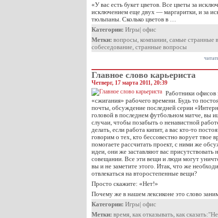
«У вас есть букет цветов. Все цветы за исклю
исключением еще двух — маргаритки, и за и
тюльпаны. Сколько цветов в …
Категории:
Игры
|
офис
Метки:
вопросы
,
компании
,
самые странные 
собеседование
,
странные вопросы
читат
Главное слово карьериста
Четверг, 17 марта 2011, 20:39
Работники офисов
«сжигания» рабочего времени. Будь то посто
почты, обсуждение последней серии «Интерн
головой в последнем футбольном матче, вы и
случаи, чтобы позабыть о ненавистной работ
делать, если работа кипит, а вас кто-то пост
говорим о тех, кто бессовестно ворует твое 
помогаете рассчитать проект, с ними же обс
идеи, они же заставляют вас присутствовать 
совещании. Все эти вещи и люди могут уничт
вы и не заметите этого. Итак, что же необход
отвлекаться на второстепенные вещи?
Просто скажите: «Нет!»
Почему же в нашем лексиконе это слово зан
Категории:
Игры
|
офис
Метки:
время
,
как отказывать
,
как сказать:"Не