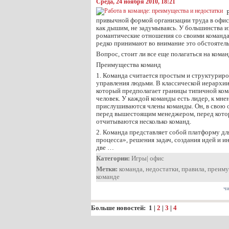
Среда, 24 ноября 2010, 18:21
привычной формой организации труда в офис
как дышим, не задумываясь. У большинства и
романтические отношения со своими команд
редко принимают во внимание это обстоятель
Вопрос, стоит ли все еще полагаться на кома
Преимущества команд
1. Команда считается простым и структурир
управления людьми. В классической иерархии
который предполагает границы типичной ком
человек. У каждой команды есть лидер, к мн
прислушиваются члены команды. Он, в свою 
перед вышестоящим менеджером, перед кот
отчитываются несколько команд.
2. Команда представляет собой платформу д
процесса», решения задач, создания идей и ин
две …
Категории:
Игры
|
офис
Метки:
команда
,
недостатки
,
правила
,
преиму
команде
чи
Больше новостей:
1
|
2
|
3
|
4