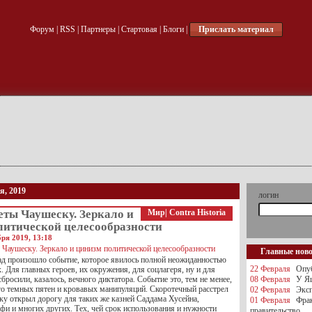
Форум
|
RSS
|
Партнеры
|
Стартовая
|
Блоги
|
Прислать материал
я, 2019
логин
еты Чаушеску. Зеркало и
Мир
|
Contra Historia
литической целесообразности
бря 2019, 13:18
Главные нов
зад произошло событие, которое явилось полной неожиданностью
22 Февраля
Опуб
. Для главных героев, их окружения, для соцлагеря, ну и для
бросили, казалось, вечного диктатора. Событие это, тем не менее,
08 Февраля
У Яц
го темных пятен и кровавых манипуляций. Скоротечный расстрел
02 Февраля
Эксп
ку открыл дорогу для таких же казней Саддама Хусейна,
01 Февраля
Фра
и и многих других. Тех, чей срок использования и нужности
правительство