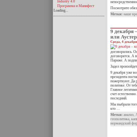
Industry 4.0
непосредственно
Программа и Манифест
Посмотрите обяз
Loading...
Метки:
наше вр
9 декабря 
или Аусте
Среда, 4 декабря
договорились. Ос
договорятся. А в
Париже. А подпис
Задел произойдет
9 декабря уже в
президента пост
пожертвуют. Да 
политике. От теб
Главное легитим
счет естественно
последний.
Мы выбрали того
кто …
Метки:
анализ
,
геополитика
,
кап
нормандский фо