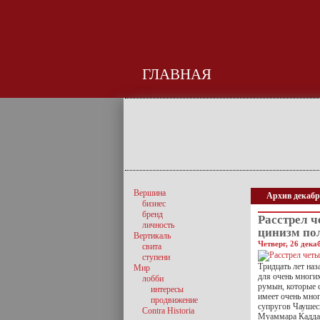
ГЛАВНАЯ
Вершина
Архив декабр
бизнес
бренд
Расстрел ч
личность
цинизм по
Вертикаль
Четверг, 26 дека
свита
ступени
Тридцать лет на
Мир
для очень многих
лобби
румын, которые с
интересы
имеет очень мно
продвижение
супругов Чаушес
Contra Historia
Муаммара Каддаф