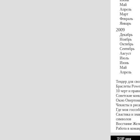
Июнь
Май
Апрель
Март
Февраль
Январь
2009
Декабрь
Ноябрь
Октябрь
Сентябрь
Август
Июль
Июнь
Май
Апрель
Тендер для сво
Браслеты Power
10 черт и пра
Советские конц
Окно Овертона.
Чекисты в ряса
Где моя госсоб
Свастика и зна
символов
Восстание Жел
Работа в коман
TOP дня