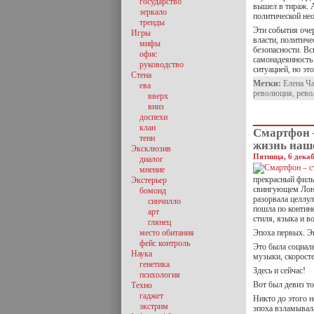
государство
вышел в тираж. А
зеркало
политической не
тренды
Эти события оче
Игры
власти, политич
мифы
безопасности. Вс
офис
самонадеянность
руководство
ситуацией, но эт
Стена
Метки:
Елена Ч
ева
революция
,
рево
вверх
вниз
доспехи
клан
Смартфон –
тени
жизнь наш
Эксклюзив
Пятница, 6 декаб
диалог
мнение
прекрасный филь
Экстерьер
свингующем Лондо
бомонд
разорвала целлул
синчилло
пошла по контин
арт
стиля, языка и в
глянец
место обитания
Эпоха первых. Эп
фейс контроль
Это была социаль
Наука
музыки, скорост
генетика
Здесь и сейчас!
психология
Вот был девиз т
Техно
гаджет
Никто до этого н
экстрим
эпоха взламывал