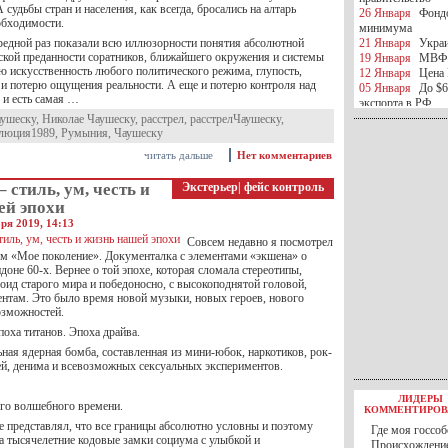
 судьбы стран и населения, как всегда, бросались на алтарь
26 Января
Фондо
обходимости.
минимума
редной раз показали всю иллюзорности понятия абсолютной
21 Января
Украи
еской преданности соратников, ближайшего окружения и системы
19 Января
МВФ 
ю искусственность любого политического режима, глупость,
12 Января
Цена 
 и потерю ощущения реальности. А еще и потерю контроля над
05 Января
До $6
о и есть самая …
экспорта в РФ
05 Января
Киев
аушеску
,
Николае Чаушеску
,
расстрел
,
расстрелЧаушеску
,
люция1989
,
Румыния
,
Чаушеску
миротворческой 
05 Января
Герма
читать дальше
Нет комментариев
Ирана
04 Января
Саудо
 стиль, ум, честь и
Экстерьер
|
фейс контроль
отношения с Ира
ей эпохи
25 Декабря
ВР п
в 2016 году
ря 2019, 14:13
14 Декабря
Егип
Совсем недавно я посмотрел
российского лайн
м «Мое поколение». Документалка с элементами «экшена» о
10 Декабря
ЦБ К
не 60-х. Вернее о той эпохе, которая сломала стереотипы,
минимума
оид старого мира и победоносно, с высокоподнятой головой,
ентам. Это было время новой музыки, новых героев, нового
07 Декабря
Поро
озможностей.
ИГИЛ
07 Декабря
Ущер
оха титанов. Эпоха драйва.
05 Декабря
32 ч
ная ядерная бомба, составленная из мини-юбок, наркотиков, рок-
в Каспийском мо
ей, денима и всевозможных сексуальных экспериментов.
01 Декабря
Юань
30 Ноября
С 1 д
ЛИДЕРЫ
30 Ноября
Росс
ого волшебного времени.
КОММЕНТИРОВ
27 Ноября
РФ о
е представлял, что все границы абсолютно условны и поэтому
Где моя госсоб
27 Ноября
ВВП 
а тысячелетние кодовые замки социума с улыбкой и
Происхождение