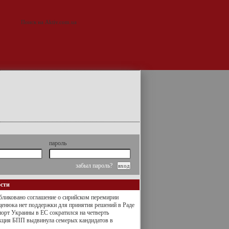
пароль
забыл пароль?
ости
ликовано соглашение о сирийском перемирии
енюка нет поддержки для принятия решений в Раде
орт Украины в ЕС сократился на четверть
кция БПП выдвинула семерых кандидатов в