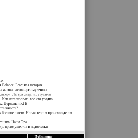
их
 Balance. Реальная история
вил жизни настоящего мужчины
лагеря. Лагерь смерти Бутугычаг
 Как легализовать все что угодно
х. Церковь и КГБ
ственность?
к бесконечности. Новая теория происхождения
езняка. Наша Эра
де: преимущества и недостатки
Избранное