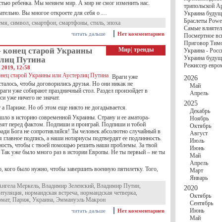
госбюджете
стью ребенка. Мы меняем мир. А мир не смог изменить нас.
трипольской А
27 Ноября
Украи
ательно. Вы многое откроете для себя о …
Украина будущ
Турции
Браслеты Power
17 Ноября
Сред
емя
,
символ
,
смартфон
,
смартфоны
,
стиль
,
эпоха
Самые влиятел
шестилетнего ми
читать дальше
Нет комментариев
Посмертное вс
16 Ноября
​Пут
Приговор Тимо
13 Ноября
Цена 
– конец старой Украины
Мир
|
тренды
Украина - Росс
10 Ноября
Круп
Украина будуще
рлиц Путина
10 Ноября
Штайн
Режиссер евро
особом статусе Д
 2019, 12:58
03 Ноября
Мина
Враги уже
2026
талось, чтобы договорились друзья. Но они никак не
Май
раги уже собирают праздничный стол. Раздел произойдет в
Апрель
и уже ничего не значат.
2025
 а Париже. Но об этом еще никто не догадывается.
Декабрь
ошло в историю современной Украины. Страну и ее аматора-
Ноябрь
авят перед фактом. Подпиши и проиграй. Подпиши и тобой
Октябрь
ради Бога не сопротивляйся! Ты человек абсолютно случайный в
Август
я главное подпись, а наши нотариусы подтвердят ее подлинность.
Июль
ность, чтобы с твоей помощью решить наши проблемы. За твой
Июнь
. Так уже было много раз в истории Европы. Не ты первый – не ты
Май
Апрель
, кого было нужно, чтобы завершить военную пятилетку. Того,
Март
Январь
Ангела Меркель
,
Владимир Зеленский
,
Владимир Путин
,
2020
итуляция
,
нормандская встреча
,
нормандская четверка
,
Октябрь
рмат
,
Париж
,
Украина
,
Эммануэль Макрон
Сентябрь
Июнь
читать дальше
Нет комментариев
Май