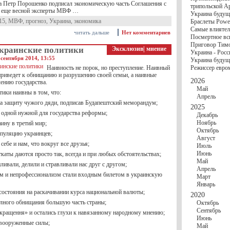
госбюджете
да Петр Порошенко подписал экономическую часть Соглашения с
трипольской А
27 Ноября
Украи
м еще весной эксперты МВФ …
Украина будущ
Турции
15
,
МВФ
,
прогноз
,
Украина
,
экономика
Браслеты Power
17 Ноября
Сред
Самые влиятел
шестилетнего ми
читать дальше
Нет комментариев
Посмертное вс
16 Ноября
​Пут
Приговор Тимо
13 Ноября
Цена 
краинские политики
Эксклюзив
|
мнение
Украина - Росс
10 Ноября
Круп
сентября 2014, 13:55
Украина будуще
10 Ноября
Штайн
Наивность не порок, но преступление. Наивный
Режиссер евро
особом статусе Д
 приведет к обнищанию и разрушению своей семьи, а наивные
03 Ноября
Мина
2026
ению государства.
Май
ики наивны в том, что:
Апрель
на защиту чужого дяди, подписав Будапештский меморандум;
2025
и одной нужной для государства реформы;
Декабрь
Ноябрь
ину в третий мир;
Октябрь
пуляцию украинцев;
Август
себе и нам, что вокруг все друзья;
Июль
Июнь
ткаты даются просто так, всегда и при любых обстоятельствах;
Май
иливали, делили и стравливали нас друг с другом;
Апрель
зм и непрофессионализм стали входным билетом в украинскую
Март
Январь
состояния на раскачивании курса национальной валюты;
2020
олного обнищания большую часть страны;
Октябрь
Сентябрь
кращення» и остались глухи к навязанному народному мнению;
Июнь
вооруженные силы;
Май