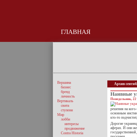
ГЛАВНАЯ
Вершина
Архив сентяб
бизнес
бренд
Наивные 
личность
Понедельник, 22 
Вертикаль
свита
решения на кого-
ступени
основным инстинк
Мир
кто-то подчистит
лобби
Дорогие украинцы
интересы
аферах. И они ж
продвижение
государственной
Contra Historia
посулами.