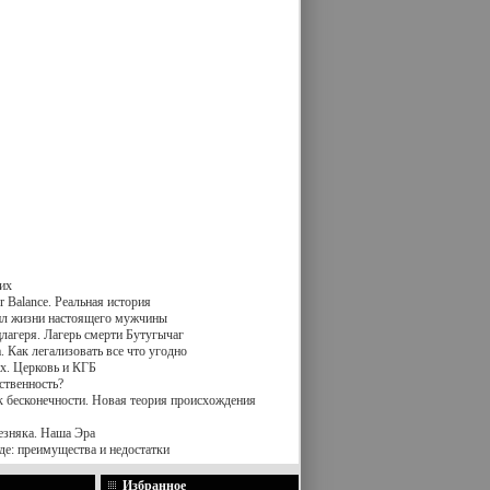
их
 Balance. Реальная история
вил жизни настоящего мужчины
лагеря. Лагерь смерти Бутугычаг
 Как легализовать все что угодно
х. Церковь и КГБ
ственность?
к бесконечности. Новая теория происхождения
езняка. Наша Эра
де: преимущества и недостатки
Избранное