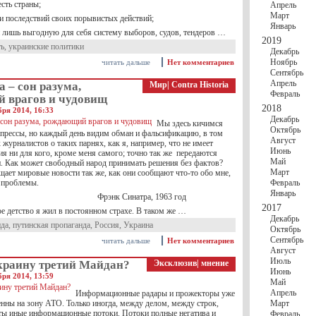
есть страны;
Апрель
Март
ли последствий своих порывистых действий;
Январь
 лишь выгодную для себя систему выборов, судов, тендеров …
2019
ть
,
украинские политики
Декабрь
Ноябрь
читать дальше
Нет комментариев
Сентябрь
Апрель
 – сон разума,
Мир
|
Contra Historia
Февраль
 врагов и чудовищ
2018
бря 2014, 16:33
Декабрь
Мы здесь кичимся
Октябрь
прессы, но каждый день видим обман и фальсификацию, в том
Август
х журналистов о таких парнях, как я, например, что не имеет
Июнь
я ни для кого, кроме меня самого; точно так же передаются
Май
. Как может свободный народ принимать решения без фактов?
Март
щает мировые новости так же, как они сообщают что-то обо мне,
е проблемы.
Февраль
Январь
 Синатра, 1963 год
2017
ое детство я жил в постоянном страхе. В таком же …
Декабрь
нда
,
путинская пропаганда
,
Россия
,
Украина
Октябрь
Сентябрь
читать дальше
Нет комментариев
Август
Июль
краину третий Майдан?
Эксклюзив
|
мнение
Июнь
бря 2014, 13:59
Май
Апрель
Информационные радары и прожекторы уже
енны на зону АТО. Только иногда, между делом, между строк,
Март
ты иные информационные потоки. Потоки полные негатива и
Февраль