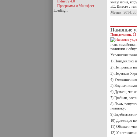
Industry 4.0
конце июня, ког
Программа и Манифест
ЕС. Вместе с те
Loading...
Метки:
2014
,
20
Наивные у
Понедельник, 22 
глава семейства
политики к обнул
Украинские полит
1) Понадеялись 
2) Не провели н
3) Перевели Укра
4) Уменьшили по
5) Внушали сами 
6) Думали, что о
7) Грабили, расп
8) Ложь, попули
политику;
9) Зарабатывали 
10) Довели до п
11) Обещали «по
12) Уничтожили 