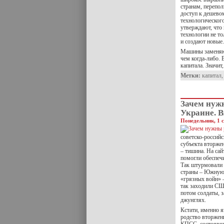
странам, перепо
доступ к дешево
технологического
утверждают, что 
технологии не то
и создают новые.
Машины заменяют
чем когда-либо.
капитала. Значит
Метки:
капитал
Зачем нуж
Украине. В
Понедельник, 1 с
советско-российс
субъекта вторжен
– тишина. На са
помогли обеспеч
Так штурмовали 
страны – Южную 
«грязных войн» –
так заходили СШ
потом солдаты, з
джунглях.
Кстати, именно я
родство вторжени