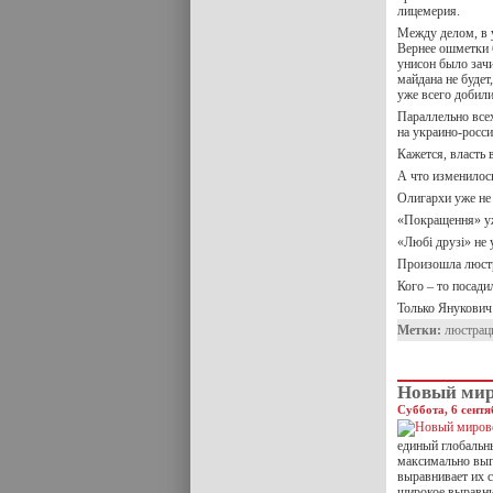
лицемерия.
Между делом, в 
Вернее ошметки 
унисон было зач
майдана не буде
уже всего добили
Параллельно все
на украино-росс
Кажется, власть 
А что изменилось
Олигархи уже не 
«Покращення» у
«Любі друзі» не 
Произошла люст
Кого – то посади
Только Янукович 
Метки:
люстрац
Новый мир
Суббота, 6 сентя
единый глобальны
максимально выг
выравнивает их с
широкое выравни