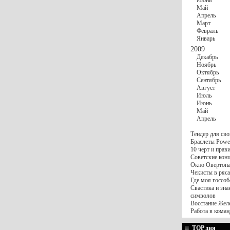
Июнь
Май
Апрель
Март
Февраль
Январь
2009
Декабрь
Ноябрь
Октябрь
Сентябрь
Август
Июль
Июнь
Май
Апрель
Тендер для сво
Браслеты Power
10 черт и пра
Советские конц
Окно Овертона.
Чекисты в ряса
Где моя госсоб
Свастика и зна
символов
Восстание Жел
Работа в коман
TOP дня