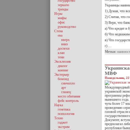
государство
зеркало
Украинцы наивн
тренды
1) Думая, что вс
Игры
2) Считая, что го
мифы
офис
3) Веря, что бан
руководство
а) Что кредит в 
Стена
б) Что недвижимо
ева
вверх
в) Что государст
вниз
г) …
доспехи
Метки:
наивнос
клан
тени
Эксклюзив
диалог
Украинска
мнение
МВФ
Экстерьер
Понедельник, 22 
бомонд
синчилло
Международный 
арт
украинской экон
глянец
программы рефор
место обитания
нынешнего года.
фейс контроль
чуть более 17 ми
Наука
проведению сери
генетика
газовой отрасли
психология
государственног
Техно
Документ, вступи
гаджет
предполагал либ
экстрим
республики бывш