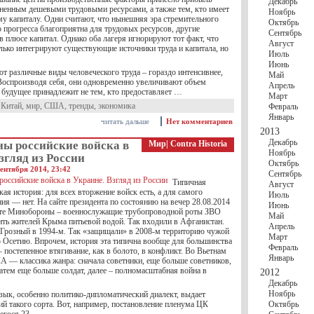
Декабрь
лненным дешевыми трудовыми ресурсами, а также тем, кто имеет
Ноябрь
му капиталу. Одни считают, что нынешняя эра стремительного
Октябрь
 прогресса благоприятна для трудовых ресурсов, другие
Сентябрь
в плюсе капитал. Однако оба лагеря игнорируют тот факт, что
Август
лько интегрируют существующие источники труда и капитала, но
Июль
Июнь
 различные виды человеческого труда – гораздо интенсивнее,
Май
 Воспроизводя себя, они одновременно увеличивают объем
Апрель
, будущее принадлежит не тем, кто предоставляет …
Март
,
Китай
,
мир
,
США
,
тренды
,
экономика
Февраль
Январь
читать дальше
Нет комментариев
2013
Декабрь
ны российские войска в
Мир
|
Contra Historia
Ноябрь
згляд из России
Октябрь
ентября 2014, 23:42
Сентябрь
Типичная
Август
кая история: для всех вторжение войск есть, а для самого
Июль
ия — нет. На сайте президента по состоянию на вечер 28.08.2014
Июнь
йте Минобороны – военнослужащие трубопроводной роты ЗВО
Май
ить жителей Крыма питьевой водой. Так входили в Афганистан.
Апрель
Грозный в 1994-м. Так «защищали» в 2008-м территорию чужой
Март
Осетию. Впрочем, история эта типична вообще для большинства
Февраль
 постепенное втягивание, как в болото, в конфликт. Во Вьетнам
Январь
А — классика жанра: сначала советники, еще больше советников,
атем еще больше солдат, далее – полномасштабная война в
2012
Декабрь
Ноябрь
зык, особенно политико-дипломатический диалект, выдает
й такого сорта. Вот, например, постановление пленума ЦК
Октябрь