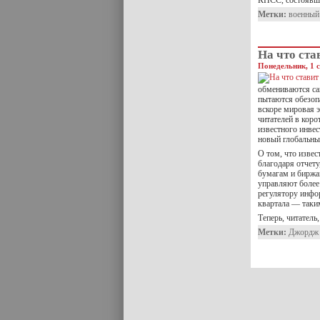
КПСС, состоявш
Метки:
военный
На что ст
Понедельник, 1 с
обмениваются са
пытаются обезопа
вскоре мировая 
читателей в коро
известного инвес
новый глобальны
О том, что извес
благодаря отчет
бумагам и биржа
управляют более
регулятору инфо
квартала — таки
Теперь, читатель
Метки:
Джордж