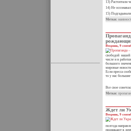
13) Растоптали ч
14) Не осознава
15) Подгадывали
Метки:
наивнос
Пропаганда
рождающий
Вторник, 9 сентя
свободой нашей 
числе и в работа
большого значени
мировые новости
Если пресса сооб
то у нас больши
Фрэнк
Все свое советск
Метки:
пропага
Ждет ли У
Вторник, 9 сентя
полгода направл
проникают в лен