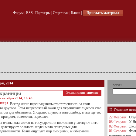
Форум
|
RSS
|
Партнеры
|
Стартовая
|
Блоги
|
Прислать материал
ря, 2014
логин
украинцы
Эксклюзив
|
мнение
сентября 2014, 16:48
Всегда легче перекладывать ответственность за свои
то другого. Этот непреложный закон для украинских лидеров стал
Главные нов
том для обывателя. Я сделаю глупость или ошибку, а там где-то,
, прикроет, возместит, порешает.
22 Февраля
Опуб
08 Февраля
У Яц
 очень полагаются на государство и постоянно участвуют в его
02 Февраля
Эксп
е делегируют во власть людей мало пригодных для
01 Февраля
Фра
 деятельности. Толпа ощущает мир эмоциями, а избиратель
правительство