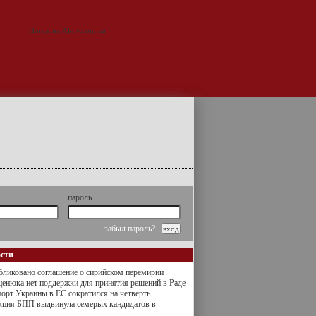
пароль
забыл пароль?
ости
ликовано соглашение о сирийском перемирии
енюка нет поддержки для принятия решений в Раде
орт Украины в ЕС сократился на четверть
кция БПП выдвинула семерых кандидатов в