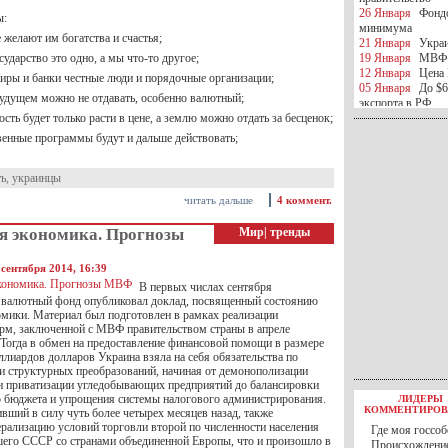
26 Января
Фондо
ы:
минимума
е желают им богатства и счастья;
21 Января
Украи
сударство это одно, а мы что-то другое;
19 Января
МВФ 
12 Января
Цена 
киры и банки честные люди и порядочные организации;
05 Января
До $6
будущем можно не отдавать, особенно валютный;
экспорта в РФ
сть будет только расти в цене, а землю можно отдать за бесценок;
05 Января
Киев
миротворческой 
венные программы будут и дальше действовать;
05 Января
Герма
Ирана
ть
,
украинцы
04 Января
Саудо
отношения с Ира
читать дальше
4 коммент.
25 Декабря
ВР п
в 2016 году
я экономика. Прогнозы
Мир
|
тренды
14 Декабря
Егип
российского лайн
10 Декабря
ЦБ К
сентября 2014, 16:39
минимума
В первых числах сентября
07 Декабря
Поро
валютный фонд опубликовал доклад, посвященный состоянию
ИГИЛ
омики. Материал был подготовлен в рамках реализации
07 Декабря
Ущер
м, заключенной с МВФ правительством страны в апреле
 Тогда в обмен на предоставление финансовой помощи в размере
05 Декабря
32 ч
ллиардов долларов Украина взяла на себя обязательства по
в Каспийском мо
и структурных преобразований, начиная от демонополизации
01 Декабря
Юань
 и приватизации угледобывающих предприятий до балансировки
30 Ноября
С 1 д
о бюджета и упрощения системы налогового администрирования.
ЛИДЕРЫ
30 Ноября
Росс
КОММЕНТИРОВ
вший в силу чуть более четырех месяцев назад, также
27 Ноября
РФ о
ерализацию условий торговли второй по численности населения
Где моя госсоб
27 Ноября
ВВП 
его СССР со странами объединенной Европы, что и произошло в
Происхождение