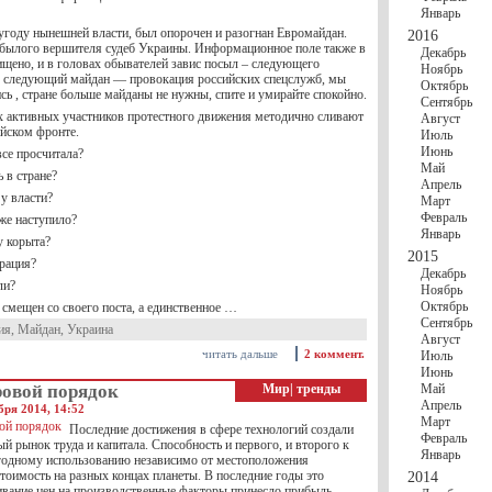
Январь
угоду нынешней власти, был опорочен и разогнан Евромайдан.
2016
былого вершителя судеб Украины. Информационное поле также в
Декабрь
ищено, и в головах обывателей завис посыл – следующего
Ноябрь
т, следующий майдан — провокация российских спецслужб, мы
Октябрь
сь , стране больше майданы не нужны, спите и умирайте спокойно.
Сентябрь
х активных участников протестного движения методично сливают
Август
ийском фронте.
Июль
Июнь
все просчитала?
Май
 в стране?
Апрель
у власти?
Март
Февраль
же наступило?
Январь
у корыта?
2015
рация?
Декабрь
ли?
Ноябрь
Октябрь
смещен со своего поста, а единственное …
Сентябрь
ия
,
Майдан
,
Украина
Август
читать дальше
2 коммент.
Июль
Июнь
овой порядок
Мир
|
тренды
Май
Апрель
бря 2014, 14:52
Март
Последние достижения в сфере технологий создали
Февраль
й рынок труда и капитала. Способность и первого, и второго к
Январь
одному использованию независимо от местоположения
тоимость на разных концах планеты. В последние годы это
2014
вание цен на производственные факторы принесло прибыль