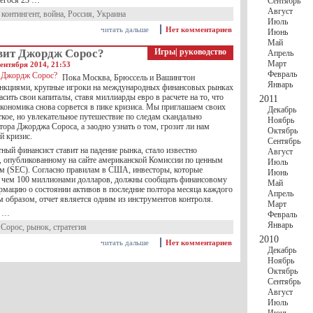
егося 23 …
Сентябрь
Август
 контингент
,
война
,
Россия
,
Украина
Июль
читать дальше
Нет комментариев
Июнь
Май
авит Джордж Сорос?
Игры
|
руководство
Апрель
Март
ентября 2014, 21:53
Февраль
Пока Москва, Брюссель и Вашингтон
Январь
нкциями, крупные игроки на международных финансовых рынках
сить свои капиталы, ставя миллиарды евро в расчете на то, что
2011
экономика снова сорвется в пике кризиса. Мы приглашаем своих
Декабрь
ткое, но увлекательное путешествие по следам скандально
Ноябрь
тора Джорджа Сороса, а заодно узнать о том, грозит ли нам
Октябрь
й кризис.
Сентябрь
тный финансист ставит на падение рынка, стало известно
Август
у, опубликованному на сайте американской Комиссии по ценным
Июль
м (SEC). Согласно правилам в США, инвесторы, которые
Июнь
 чем 100 миллионами долларов, должны сообщать финансовому
Май
рмацию о состоянии активов в последние полтора месяца каждого
Апрель
м образом, отчет является одним из инструментов контроля.
Март
, …
Февраль
Январь
 Сорос
,
рынок
,
стратегия
2010
читать дальше
Нет комментариев
Декабрь
Ноябрь
Октябрь
Сентябрь
Август
Июль