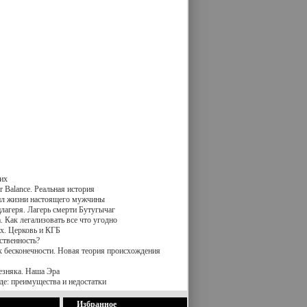
их
 Balance. Реальная история
вил жизни настоящего мужчины
лагеря. Лагерь смерти Бутугычаг
 Как легализовать все что угодно
х. Церковь и КГБ
ственность?
к бесконечности. Новая теория происхождения
езняка. Наша Эра
де: преимущества и недостатки
Избранное