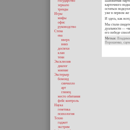
государство
Шахматная парти
карточного подк
зеркало
остаться подкуп
тренды
уже в первом же 
Игры
мифы
И здесь, как всег
офис
Мы стали свидет
руководство
дуальности — «к
Стена
его победе спосо
ева
Метки:
Владими
вверх
Порошенко
,
сцен
вниз
доспехи
клан
тени
Эксклюзив
диалог
мнение
Экстерьер
бомонд
синчилло
арт
глянец
место обитания
фейс контроль
Наука
генетика
психология
Техно
гаджет
экстрим