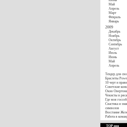
Июнь
Май
Апрель
Март
Февраль
Январь
2009
Декабрь
Ноябрь
Октябрь
Сентябрь
Август
Июль
Июнь
Май
Апрель
Тендер для сво
Браслеты Power
10 черт и пра
Советские конц
Окно Овертона.
Чекисты в ряса
Где моя госсоб
Свастика и зна
символов
Восстание Жел
Работа в коман
TOP дня