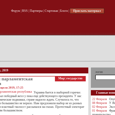
Форум
|
RSS
|
Партнеры
|
Стартовая
|
Блоги
|
Прислать материал
, 2019
логин
и парламентская
Мир
|
государство
а
преля 2019, 17:25
Украина бьется в выборной горячке.
Главные нов
ал победный жезл у пока еще действующего президента. У нас
22 Февраля
Опуб
нические подвижки, стране надоело ждать. Случилось то, что
08 Февраля
У Яц
и большинство не верило. Нам предложили выбор не из разных
 властный «колосс» рассыпался на глазах. Протестный электорат
02 Февраля
Эксп
им большинством.
01 Февраля
Фра
правительство