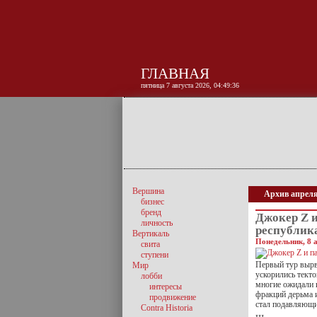
ГЛАВНАЯ
пятница 7 августа 2026, 04:49:37
Вершина
Архив апреля
бизнес
бренд
Джокер Z 
личность
республик
Вертикаль
Понедельник, 8 а
свита
ступени
Первый тур вырв
Мир
ускорились текто
лобби
многие ожидали 
интересы
фракций дерьма и
продвижение
стал подавляющ
Contra Historia