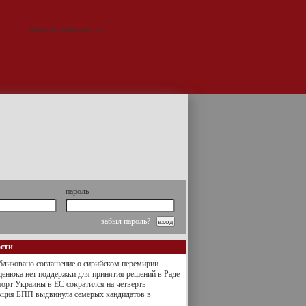
пароль
забыл пароль?
ости
ликовано соглашение о сирийском перемирии
енюка нет поддержки для принятия решений в Раде
орт Украины в ЕС сократился на четверть
кция БПП выдвинула семерых кандидатов в