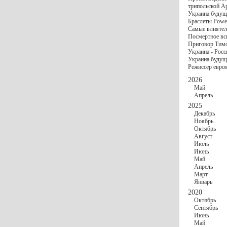
госбюджете
трипольской А
27 Ноября
Украи
Украина будущ
Турции
Браслеты Power
17 Ноября
Сред
Самые влиятел
шестилетнего ми
Посмертное вс
16 Ноября
​Пут
Приговор Тимо
13 Ноября
Цена 
Украина - Росс
10 Ноября
Круп
Украина будуще
10 Ноября
Штайн
Режиссер евро
особом статусе Д
03 Ноября
Мина
2026
Май
Апрель
2025
Декабрь
Ноябрь
Октябрь
Август
Июль
Июнь
Май
Апрель
Март
Январь
2020
Октябрь
Сентябрь
Июнь
Май