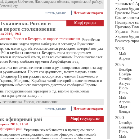
госбюджете
йці
,
Дмитро Собченко
,
Житомирська область
,
королівський райсуд
,
трипольской А
27 Ноября
Украи
Семеній
,
суд
Украина будущ
Турции
читать дальше
Нет комментариев
Браслеты Power
17 Ноября
Сред
Самые влиятел
шестилетнего ми
Посмертное вс
Лукашенко. Россия и
Мир
|
тренды
16 Ноября
​Пут
Приговор Тимо
13 Ноября
Цена 
а пороге столкновения
Украина - Росс
10 Ноября
Круп
ля 2016, 19:31
Украина будуще
10 Ноября
Штайн
Российская
Режиссер евро
особом статусе Д
 вакханалия надула паруса амбициям Александра Лукашенко.
03 Ноября
Мина
р, как никто другой, воспользовался раскладом, который вот уже
2026
т РФ в глубины азиатчины. Беларусь стала производителем
Май
уктов и норвежской семги, являясь союзником России поставляет
Апрель
пливо Киеву, снабжает оружием Азербайджан и т.д.
2025
си стал все активнее вести свою игру, поворачивая лицо к западу.
Декабрь
л рукопожатным. Но эта его двуликость, может сыграть с ним
Ноябрь
и Владимир Путин рискнет поссориться с членом Таможенного
Октябрь
Украины, Молдовы, Карабаха, такой сценарий вполне возможен и
Август
струнить и бывшего последнего диктатора свободной Европы.
Июль
е, государственный переворот и т.д. вполне приемлемые
Июнь
о эта игра идет на пользу …
Май
ь
,
геополитика
,
Россия
,
столкновение
Апрель
Март
читать дальше
Нет комментариев
Январь
2020
ак офшорный рай
Мир
|
государство
Октябрь
преля 2016, 21:58
Сентябрь
Украинцы захлебываются в праведном гневе.
Июнь
асследование снова доказало наличие офшорно-политической
Май
 и раскрыло властителей офшорного общежития. Не хочу