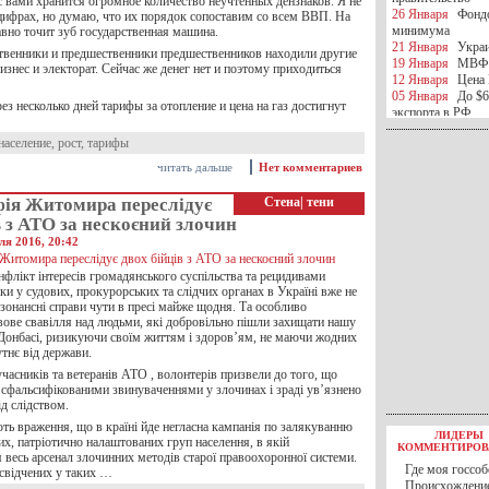
с вами хранится огромное количество неучтенных дензнаков. Я не
26 Января
Фондо
 цифрах, но думаю, что их порядок сопоставим со всем ВВП. На
минимума
авно точит зуб государственная машина.
21 Января
Украи
твенники и предшественники предшественников находили другие
19 Января
МВФ 
изнес и электорат. Сейчас же денег нет и поэтому приходиться
12 Января
Цена 
05 Января
До $6
рез несколько дней тарифы за отопление и цена на газ достигнут
экспорта в РФ
05 Января
Киев
население
,
рост
,
тарифы
миротворческой 
05 Января
Герма
читать дальше
Нет комментариев
Ирана
04 Января
Саудо
фія Житомира переслідує
Стена
|
тени
отношения с Ира
в з АТО за нескоєний злочин
25 Декабря
ВР п
ля 2016, 20:42
в 2016 году
14 Декабря
Егип
нфлікт інтересів громадянського суспільства та рецидивами
российского лайн
ки у судових, прокурорських та слідчих органах в Україні вже не
10 Декабря
ЦБ К
зонансні справи чути в пресі майже щодня. Та особливо
минимума
ове свавілля над людьми, які добровільно пішли захищати нашу
07 Декабря
Поро
 Донбасі, ризикуючи своїм життям і здоров’ям, не маючи жодних
ИГИЛ
утнє від держави.
07 Декабря
Ущер
часників та ветеранів АТО , волонтерів призвели до того, що
05 Декабря
32 ч
а сфальсифікованими звинуваченнями у злочинах і зраді ув’язнено
в Каспийском мо
д слідством.
01 Декабря
Юань
30 Ноября
С 1 д
ть враження, що в країні йде негласна кампанія по залякуванню
ЛИДЕРЫ
30 Ноября
Росс
их, патріотично налаштованих груп населення, в якій
КОММЕНТИРОВ
27 Ноября
РФ о
 весь арсенал злочинних методів старої правоохоронної системи.
Где моя госсоб
свідчених у таких …
27 Ноября
ВВП 
Происхождение