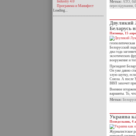
Industry 4.0
Метки:
АТО
,
бі
Программа и Манифест
переслідування
,
Loading...
Двуликий 
Беларусь н
Пятница, 15 апре
геополитическая
Белорусский лиде
два года загоняе
экзотических фр
вооружение и то
Президент Белару
Он уже давно ста
злую шутку, есл
Союза. А после 
ВВП захочет при
Военное вторжени
варианты. То, чт
Метки:
Белорус
Украина к
Понедельник, 4 а
Журналистское р
мировой системы