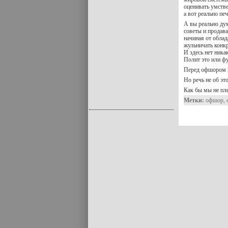
оценивать умств
а вот реально пе
А вы реально ду
советы и продава
начиная от облад
жульничать конк
И здесь нет ника
Полит это или фу
Перед офшором в
Но речь не об эт
Как бы мы не пл
Метки:
офшор
,