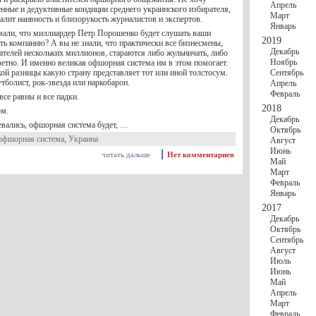
Апрель
енные и дедуктивные кондиции среднего украинского избирателя,
Март
чалит наивность и близорукость журналистов и экспертов.
Январь
мали, что миллиардер Петр Порошенко будет слушать ваши
2019
ть компанию? А вы не знали, что практически все бизнесмены,
Декабрь
ателей нескольких миллионов, стараются либо жульничать, либо
Ноябрь
ретно. И именно великая офшорная система им в этом помогает.
кой разницы какую страну представляет тот или иной толстосум.
Сентябрь
тболист, рок-звезда или наркобарон.
Апрель
Февраль
се равны и все падки.
2018
ом.
Декабрь
евались, офшорная система будет, …
Октябрь
офшорная система
,
Украина
Август
Июнь
читать дальше
Нет комментариев
Май
Март
Февраль
Январь
2017
Декабрь
Октябрь
Сентябрь
Август
Июль
Июнь
Май
Апрель
Март
Февраль