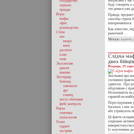
матрасами у нас 
государство
буду говорить о
зеркало
эти деньги уже д
тренды
Игры
Правда, предшес
мифы
способы стричь б
офис
изворачиваться.
руководство
Как известно, че
Стена
рыночной …
ева
Метки:
валюта
,
вверх
вниз
доспехи
клан
Cлідча ма
тени
двох бійці
Эксклюзив
Вторник, 19 апре
диалог
мнение
Звістками про ко
Экстерьер
злочинної практи
бомонд
здивуєш.. Про ре
синчилло
обурливим є прав
арт
Незалежність на
глянец
гарантій на майб
место обитания
Переслідування у
фейс контроль
багатьох з них з
Наука
або утримують пі
генетика
Ці факти складаю
психология
соціально активн
Техно
використовується
гаджет
Із залученням до
экстрим