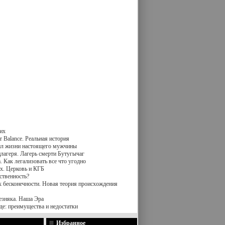
их
 Balance. Реальная история
вил жизни настоящего мужчины
лагеря. Лагерь смерти Бутугычаг
 Как легализовать все что угодно
х. Церковь и КГБ
ственность?
к бесконечности. Новая теория происхождения
езняка. Наша Эра
де: преимущества и недостатки
Избранное