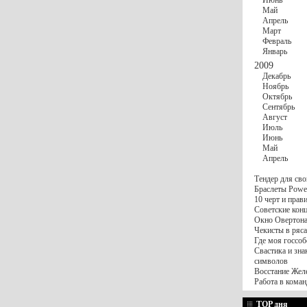
Июнь
Май
Апрель
Март
Февраль
Январь
2009
Декабрь
Ноябрь
Октябрь
Сентябрь
Август
Июль
Июнь
Май
Апрель
Тендер для сво
Браслеты Power
10 черт и пра
Советские конц
Окно Овертона.
Чекисты в ряса
Где моя госсоб
Свастика и зна
символов
Восстание Жел
Работа в коман
TOP дня