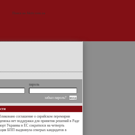
пароль
забыл пароль?
ости
ликовано соглашение о сирийском перемирии
енюка нет поддержки для принятия решений в Раде
орт Украины в ЕС сократился на четверть
кция БПП выдвинула семерых кандидатов в