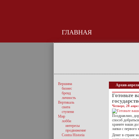
ГЛАВНАЯ
Вершина
Архив апреля
бизнес
бренд
Готовьте 
личность
государст
Вертикаль
Четверг, 28 апре
свита
ступени
Поздравляю, дор
Мир
способ добраться
лобби
храните ваши до
интересы
лапки с первого 
продвижение
Contra Historia
Денег в стране м