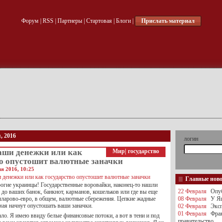
Форум
|
RSS
|
Партнеры
|
Стартовая
|
Блоги
|
Прислать материал
, 2016
логин
ваши денежки или как
Мир
|
государство
во опуcтошит валютные заначки
ля 2016, 10:25
Главные нов
огие украинцы! Государственные воровайки, наконец-то нашли
22 Февраля
Опуб
 до ваших банок, банкнот, карманов, кошельков или где вы еще
лларово-евро, в общем, валютные сбережения. Цепкие жадные
08 Февраля
У Яц
мая начнут опустошать ваши заначки.
02 Февраля
Эксп
01 Февраля
Фра
ало. Я имею ввиду белые финансовые потоки, а вот в тени и под
правительство