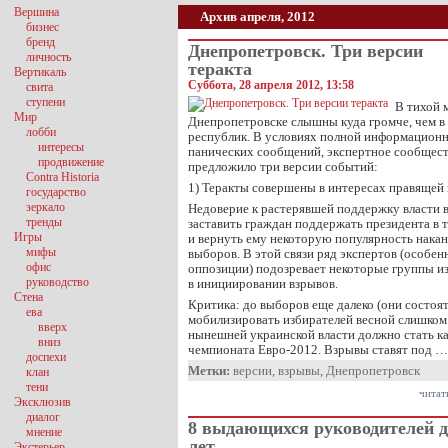
Вершина
Архив апреля, 2012
бизнес
бренд
Днепропетровск. Три версии
личность
теракта
Вертикаль
Суббота, 28 апреля 2012, 13:58
свита
ступени
В тихой 
Мир
Днепропетровске слышны куда громче, чем в
лобби
республик. В условиях полной информационн
интересы
панических сообщений, экспертное сообщест
продвижение
предложило три версии событий:
Contra Historia
1) Теракты совершены в интересах правящей
государство
зеркало
Недоверие к растерявшей поддержку власти в
тренды
заставить граждан поддержать президента в 
Игры
и вернуть ему некоторую популярность нака
мифы
выборов. В этой связи ряд экспертов (особенн
офис
оппозиции) подозревает некоторые группы и
руководство
в инициировании взрывов.
Стена
Критика: до выборов еще далеко (они состоят
ева
мобилизировать избирателей весной слишком 
вверх
нынешней украинской власти должно стать к
вниз
чемпионата Евро-2012. Взрывы ставят под …
доспехи
Метки:
версии
,
взрывы
,
Днепропетровск
клан
тени
читат
Эксклюзив
диалог
8 выдающихся руководителей д
мнение
лет
Экстерьер