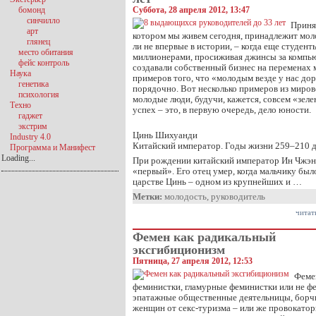
бомонд
Суббота, 28 апреля 2012, 13:47
синчилло
Принят
арт
котором мы живем сегодня, принадлежит мол
глянец
ли не впервые в истории, – когда еще студен
место обитания
миллионерами, просиживая джинсы за компью
фейс контроль
создавали собственный бизнес на переменах 
Наука
примеров того, что «молодым везде у нас дор
генетика
порядочно. Вот несколько примеров из мирово
психология
молодые люди, будучи, кажется, совсем «зеле
Техно
успех – это, в первую очередь, дело юности.
гаджет
экстрим
Цинь Шихуанди
Industry 4.0
Китайский император. Годы жизни 259–210 до
Программа и Манифест
Loading...
При рождении китайский император Ин Чжэн 
«первый». Его отец умер, когда мальчику было
царстве Цинь – одном из крупнейших и …
Метки:
молодость
,
руководитель
читат
Фемен как радикальный
эксгибиционизм
Пятница, 27 апреля 2012, 12:53
Феме
феминистки, гламурные феминистки или не фе
эпатажные общественные деятельницы, борчи
женщин от секс-туризма – или же провокато