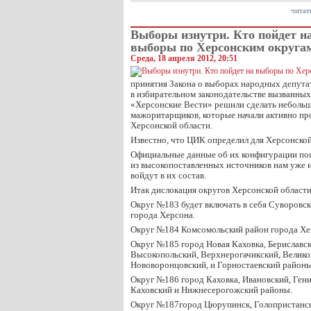
читат
Выборы изнутри. Кто пойдет н
выборы по Херсонским округа
Среда, 18 апреля 2012, 20:51
принятия Закона о выборах народных депута
в избирательном законодательстве вызванны
«Херсонские Вести» решили сделать небольш
мажоритарщиков, которые начали активно про
Херсонской области.
Известно, что ЦИК определил для Херсонской
Официальные данные об их конфигурации появ
из высокопоставленных источников нам уже 
войдут в их состав.
Итак дислокация округов Херсонской области
Округ №183 будет включать в себя Суворовс
города Херсона.
Округ №184 Комсомольский район города Хер
Округ №185 город Новая Каховка, Бериславск
Высокопольский, Верхнерогачикский, Велико
Нововоронцовский, и Горностаевский районы
Округ №186 город Каховка, Ивановский, Гени
Каховский и Нижнесерогожский районы.
Округ №187город Цюрупинск, Голопристанс