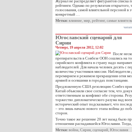
Журнал не распределяет фигурантов списка п
рейтинги. Однако по результатам открытого, 
голосования, самой влиятельной персоной в э
конкретный …
Метки:
влияние
,
мир
,
рейтинг
,
самые влиятел
читат
Югославский сценарий для
Сирии
Четверг, 19 апреля 2012, 12:02
После неск
препирательств в Совбезе ООН сошлись на то
сирийского конфликта в страну надо направ
наблюдателей. Для начала человек десять с п
количества участников миссии. Наблюдатели 
перемирием и режимом прекращения огня ме
армией и осевшими в городах повстанцами.
Предложенную США резолюцию Совбез приня
Китай объяснили свое согласие тем, что доку
ответственным за конфликт обе стороны. Резу
торжество дипломатического разума над вое
исторический опыт подсказывает, что после
– это лишь начало нового этапа войны до поб
сторон.
Точно такое же решение 20 лет назад было п
отношении распадавшейся Югославии. Тогда
Метки:
война
,
Сирия
,
сценарий
,
Югославия