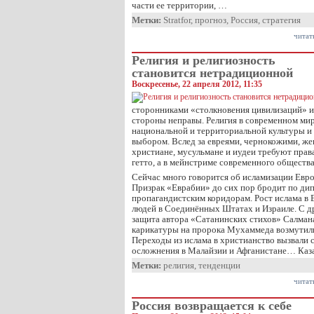
части ее территории, …
Метки:
Stratfor
,
прогноз
,
Россия
,
стратегия
читат
Религия и религиозность
становится нетрадиционной
Воскресенье, 22 апреля 2012, 11:35
сторонниками «столкновения цивилизаций» и
стороны неправы. Религия в современном мир
национальной и территориальной культуры и
выбором. Вслед за евреями, чернокожими, ж
христиане, мусульмане и иудеи требуют прав
гетто, а в мейнстриме современного общества
Сейчас много говорится об исламизации Евро
Призрак «Еврабии» до сих пор бродит по ди
пропагандистским коридорам. Рост ислама в 
людей в Соединённых Штатах и Израиле. С д
защита автора «Сатанинских стихов» Салман
карикатуры на пророка Мухаммеда возмутил
Переходы из ислама в христианство вызвали
осложнения в Малайзии и Афганистане… Каза
Метки:
религия
,
тенденции
читат
Россия возвращается к себе