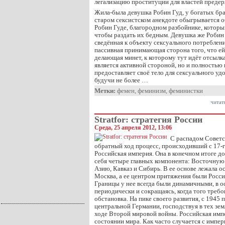
легализацию проституции для властей преде
Жила-была девушка Робин Гуд, у богатых бра
старом сексистском анекдоте обыгрывается о
Робин Гуде, благородном разбойнике, который
чтобы раздать их бедным. Девушка же Робин 
сведённая к объекту сексуального потреблени
пассивная принимающая сторона того, что ей
делающая минет, к которому тут идёт отсылк
является активной стороной, но и полностью
предоставляет своё тело для сексуального у
будучи не более …
Метки:
фемен
,
феминизм
,
феминистки
читат
Stratfor: стратегия России
Среда, 25 апреля 2012, 13:06
С распадом Советс
обратный ход процесс, происходивший с 17-го
Российская империя. Она в конечном итоге до
себя четыре главных компонента: Восточную
Азию, Кавказ и Сибирь. В ее основе лежала 
Москва, а ее центром притяжения были Росси
Границы у нее всегда были динамичными, в о
периодически и сокращаясь, когда того треб
обстановка. На пике своего развития, с 1945 п
центральной Германии, господствуя в тех зем
ходе Второй мировой войны. Российская импе
состоянии мира. Как часто случается с импер