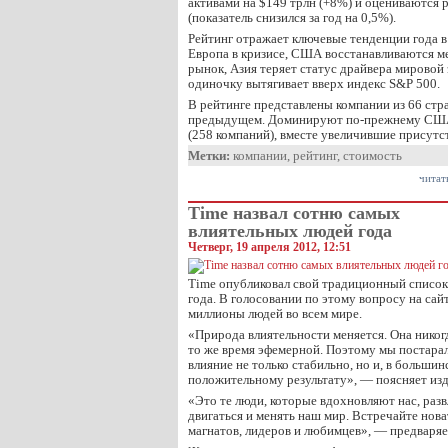
активами на $149 трлн (+8%) и оцениваются 
(показатель снизился за год на 0,5%).
Рейтинг отражает ключевые тенденции года в
Европа в кризисе, США восстанавливаются м
рынок, Азия теряет статус драйвера мировой 
одиночку вытягивает вверх индекс S&P 500.
В рейтинге представлены компании из 66 стра
предыдущем. Доминируют по-прежнему США 
(258 компаний), вместе увеличившие присут
Метки:
компании
,
рейтинг
,
стоимость
читат
Time назвал сотню самых
влиятельных людей года
Четверг, 19 апреля 2012, 12:51
Time опубликовал свой традиционный список
года. В голосовании по этому вопросу на сай
миллионы людей во всем мире.
«Природа влиятельности меняется. Она никогд
то же время эфемерной. Поэтому мы постарал
влияние не только стабильно, но и, в большин
положительному результату», — поясняет изд
«Это те люди, которые вдохновляют нас, разв
двигаться и менять наш мир. Встречайте нов
магнатов, лидеров и любимцев», — предваряе