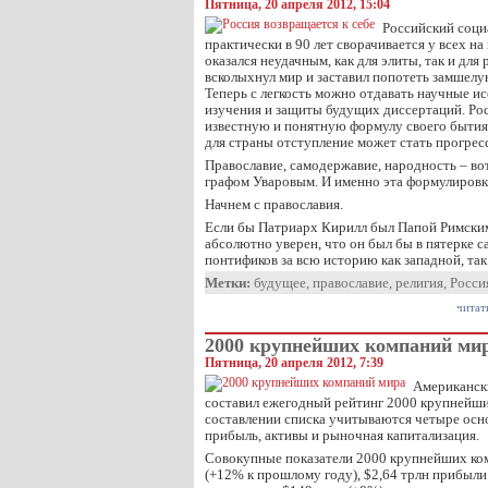
Пятница, 20 апреля 2012, 15:04
Российский соци
практически в 90 лет сворачивается у всех на
оказался неудачным, как для элиты, так и для
всколыхнул мир и заставил попотеть замшел
Теперь с легкость можно отдавать научные ис
изучения и защиты будущих диссертаций. Рос
известную и понятную формулу своего бытия и
для страны отступление может стать прогрес
Православие, самодержавие, народность – вот
графом Уваровым. И именно эта формулировк
Начнем с православия.
Если бы Патриарх Кирилл был Папой Римским 
абсолютно уверен, что он был бы в пятерке
понтификов за всю историю как западной, та
Метки:
будущее
,
православие
,
религия
,
Росси
читат
2000 крупнейших компаний ми
Пятница, 20 апреля 2012, 7:39
Американски
составил ежегодный рейтинг 2000 крупнейш
составлении списка учитываются четыре осн
прибыль, активы и рыночная капитализация.
Совокупные показатели 2000 крупнейших ко
(+12% к прошлому году), $2,64 трлн прибыли