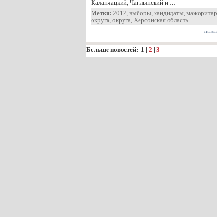
Каланчацкий, Чаплынский и …
Метки:
2012
,
выборы
,
кандидаты
,
мажоритар
округа
,
округа
,
Херсонская область
читат
Больше новостей:
1
|
2
|
3