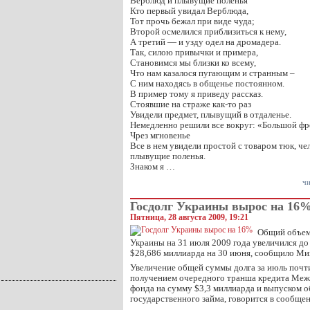
Верблюд и плывущие поленья
Кто первый увидал Верблюда,
Тот прочь бежал при виде чуда;
Второй осмелился приблизиться к нему,
А третий — и узду одел на дромадера.
Так, силою привычки и примера,
Становимся мы близки ко всему,
Что нам казалося пугающим и странным –
С ним находясь в общенье постоянном.
В пример тому я приведу рассказ.
Стоявшие на страже как-то раз
Увидели предмет, плывущий в отдаленье.
Немедленно решили все вокруг: «Большой фре
Чрез мгновенье
Все в нем увидели простой с товаром тюк, че
плывущие поленья.
Знаком я …
чи
Госдолг Украины вырос на 16
Пятница, 28 августа 2009, 19:21
Общий объем
Украины на 31 июля 2009 года увеличился до
$28,686 миллиарда на 30 июня, сообщило Ми
Увеличение общей суммы долга за июль почти
получением очередного транша кредита Ме
фонда на сумму $3,3 миллиарда и выпуском 
государственного займа, говорится в сообщ