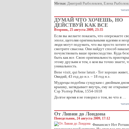
Метки:
Дмитрий Рыболовлев
,
Елена Рыболов
читат
ДУМАЙ ЧТО ХОЧЕШЬ, НО
ДЕЙСТВУЙ КАК ВСЕ
Вторник, 25 августа 2009, 23:35
Если вы желаете показать, что опережаете св
эпохе, щеголяя оригинальными идеями и нео
люди могут подумать, что вы просто хотите п
смотрите свысока. Они найдут способ наказать
почувствовать ваше превосходство. Куда без
быть как все. Свою оригинальность приоткры
этому друзьям и тем, о ком вы точно знаете, 
уникальность.
Bene vixit, qui bene latuit.- Тот хорошо живет
Овидий, 43 год до н.э. – 18 год н.э.
Мудрецы подобны сундукам с двойным дном: 
крышку, заглядывает внутрь, ему не открывае
Сэр Уолтер Рейли, 1554-1618
Долгое время я не говорил о том, во что я …
читат
От Ливии до Лондона
Понедельник, 24 августа 2009, 17:12
Финансист Нэт Ротшил
международной интриги. На этот раз его под