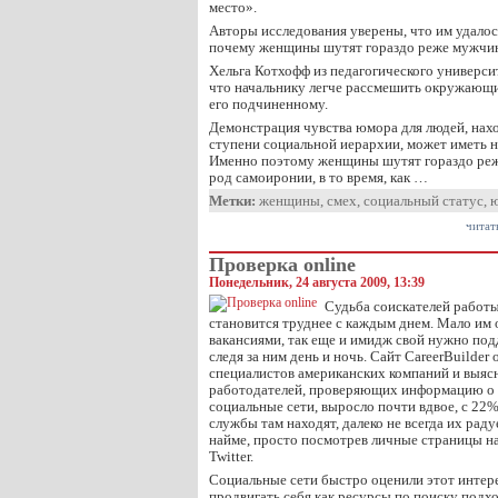
место».
Авторы исследования уверены, что им удалос
почему женщины шутят гораздо реже мужчи
Хельга Котхофф из педагогического универси
что начальнику легче рассмешить окружающих
его подчиненному.
Демонстрация чувства юмора для людей, нах
ступени социальной иерархии, может иметь н
Именно поэтому женщины шутят гораздо реж
род самоиронии, в то время, как …
Метки:
женщины
,
смех
,
социальный статус
,
читат
Проверка online
Понедельник, 24 августа 2009, 13:39
Судьба соискателей работы
становится труднее с каждым днем. Мало им 
вакансиями, так еще и имидж свой нужно под
следя за ним день и ночь. Сайт CareerBuilder
специалистов американских компаний и выясни
работодателей, проверяющих информацию о 
социальные сети, выросло почти вдвое, с 22%
службы там находят, далеко не всегда их рад
найме, просто посмотрев личные страницы н
Twitter.
Социальные сети быстро оценили этот интер
продвигать себя как ресурсы по поиску подх