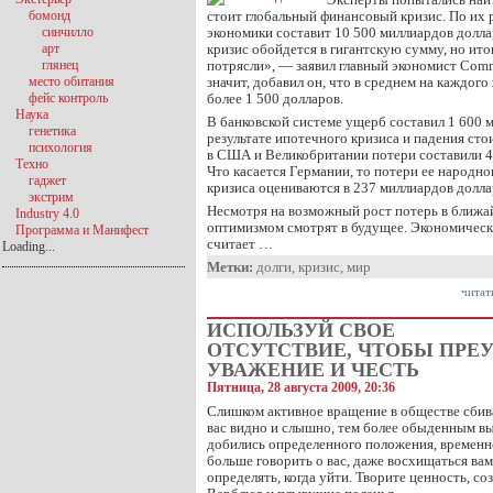
бомонд
стоит глобальный финансовый кризис. По их
синчилло
экономики составит 10 500 миллиардов долла
арт
кризис обойдется в гигантскую сумму, но ито
глянец
потрясли», — заявил главный экономист Com
место обитания
значит, добавил он, что в среднем на каждог
фейс контроль
более 1 500 долларов.
Наука
B банковской системе ущерб составил 1 600 
генетика
результате ипотечного кризиса и падения ст
психология
в США и Великобритании потери составили 4
Техно
Что касается Германии, то потери ее народног
гаджет
кризиса оцениваются в 237 миллиардов долла
экстрим
Несмотря на возможный рост потерь в ближай
Industry 4.0
оптимизмом смотрят в будущее. Экономическ
Программа и Манифест
считает …
Loading...
Метки:
долги
,
кризис
,
мир
читат
ИСПОЛЬЗУЙ СВОЕ
ОТСУТСТВИЕ, ЧТОБЫ ПР
УВАЖЕНИЕ И ЧЕСТЬ
Пятница, 28 августа 2009, 20:36
Слишком активное вращение в обществе сбива
вас видно и слышно, тем более обыденным вы
добились определенного положения, временн
больше говорить о вас, даже восхищаться вам
определять, когда уйти. Творите ценность, со