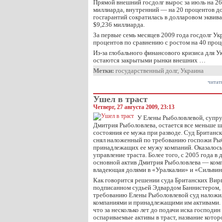
Прямой внешний госдолг вырос за июль на 26
миллиарда, внутренний — на 20 процентов д
госгарантий сократилась в долларовом эквива
$9,236 миллиарда.
За первые семь месяцев 2009 года госдолг Ук
процентов по сравнению с ростом на 40 проце
Из-за глобального финансового кризиса для 
остаются закрытыми рынки внешних …
Метки:
государственный долг
,
Украина
читат
Ушел в траст
Четверг, 27 августа 2009, 23:13
У Елены Рыболовлевой, супру
Дмитрия Рыболовлева, остается все меньше 
состояния ее мужа при разводе. Суд Британс
снял наложенный по требованию госпожи Рыб
принадлежащих ее мужу компаний. Оказалось
управление траста. Более того, с 2005 года в
основной актив Дмитрия Рыболовлева — комп
владеющая долями в «Уралкалии» и «Сильвин
Как говорится решении суда Британских Вир
подписанном судьей Эдвардом Баннистером, в
требованию Елены Рыболовлевой суд наложил
компаниями и принадлежащими им активами. 
что за несколько лет до подачи иска господи
оспариваемые активы в траст, название котор