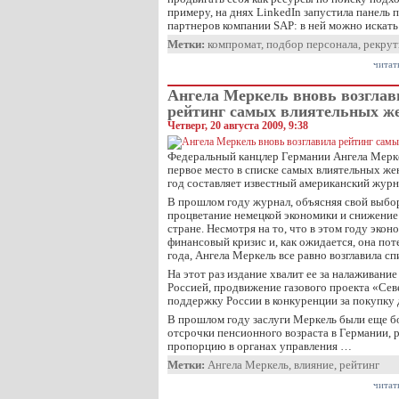
примеру, на днях LinkedIn запустила панель 
партнеров компании SAP: в ней можно искат
Метки:
компромат
,
подбор персонала
,
рекрут
читат
Ангела Меркель вновь возглав
рейтинг самых влиятельных ж
Четверг, 20 августа 2009, 9:38
Федеральный канцлер Германии Ангела Мерке
первое место в списке самых влиятельных ж
год составляет известный американский журна
В прошлом году журнал, объясняя свой выбор
процветание немецкой экономики и снижение
стране. Несмотря на то, что в этом году эко
финансовый кризис и, как ожидается, она пот
года, Ангела Меркель все равно возглавила сп
На этот раз издание хвалит ее за налаживани
Россией, продвижение газового проекта «Сев
поддержку России в конкуренции за покупку 
В прошлом году заслуги Меркель были еще б
отсрочки пенсионного возраста в Германии,
пропорцию в органах управления …
Метки:
Ангела Меркель
,
влияние
,
рейтинг
читат