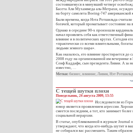
состоявшемуся в минувший четверг освобож
Басета Али Мухаммеда аль-Меграхи, осужден
на борту самолета Boeing-747 американской 
Были времена, когда Нэта Ротшильда считал
богачей, который проматывает состояние на 
Однако в середине 90-х произошли кардинал
начал проявлять себя как ответственный фина
влияние и в политических кругах. Сегодня ег
«практически со всеми влиятельными, богат
людьми земного шара».
Как оказалось, его влияние простирается до с
2008 году на организованной им вечеринке в
Сеиф Каддафи, сын президента Ливии. А за не
известно, …
Метки:
бизнес
,
влияние
,
Ливия
,
Нэт Ротшиль
чи
С тещей шутки плохи
Понедельник, 24 августа 2009, 13:55
Исследователи из Гер
юмор является проявлением агрессии. Хорошо 
смеется последним, а тот, кто занимает более
социальной иерархии.
В статье, опубликованной в журнале Journal o
утверждают, что когда кто-нибудь шутит в ва
не собирался вас рассмешить. Таким образом 