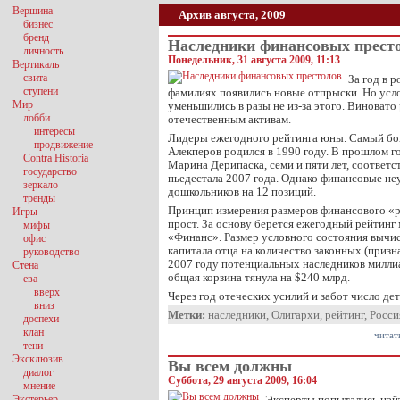
Вершина
Архив августа, 2009
бизнес
бренд
Наследники финансовых прест
личность
Понедельник, 31 августа 2009, 11:13
Вертикаль
свита
За год в 
ступени
фамилиях появились новые отпрыски. Но усл
Мир
уменьшились в разы не из-за этого. Виновато 
лобби
отечественным активам.
интересы
Лидеры ежегодного рейтинга юны. Самый бо
продвижение
Алекперов родился в 1990 году. В прошлом г
Contra Historia
Марина Дерипаска, семи и пяти лет, соответс
государство
пьедестала 2007 года. Однако финансовые не
зеркало
дошкольников на 12 позиций.
тренды
Принцип измерения размеров финансового «р
Игры
прост. За основу берется ежегодный рейтинг
мифы
«Финанс». Размер условного состояния вычис
офис
капитала отца на количество законных (призн
руководство
2007 году потенциальных наследников милли
Стена
общая корзина тянула на $240 млрд.
ева
вверх
Через год отеческих усилий и забот число д
вниз
Метки:
наследники
,
Олигархи
,
рейтинг
,
Росси
доспехи
клан
читат
тени
Эксклюзив
Вы всем должны
диалог
Суббота, 29 августа 2009, 16:04
мнение
Экстерьер
Эксперты попытались найт