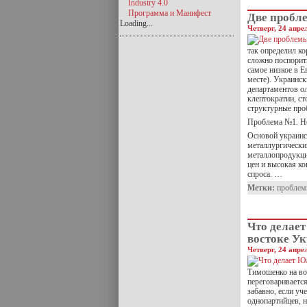
Industry 4.0
Программа и Манифест
Две пробл
Loading...
Четверг, 24 апре
так определил к
сложно поспорит
самое низкое в Е
месте). Украинс
департаментов о
клептократии, ст
структурные про
Проблема №1. Но
Основой украинск
металлургический
металлопродукци
цен и высокая ко
спроса. …
Метки:
пробле
Что делае
востоке У
Четверг, 24 апре
Тимошенко на вос
переговаривается
забавно, если уч
однопартийцев, н