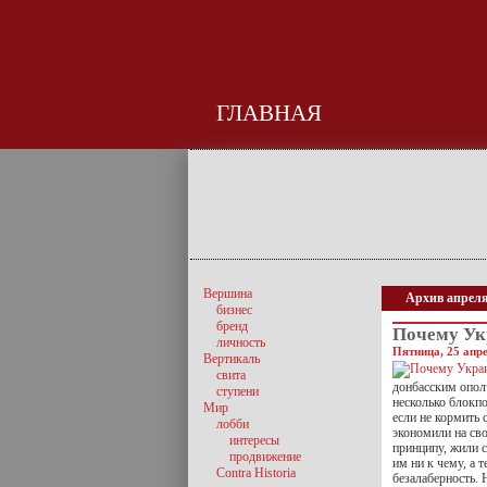
ГЛАВНАЯ
Вершина
Архив апреля
бизнес
бренд
Почему Ук
личность
Пятница, 25 апре
Вертикаль
свита
донбасским опол
ступени
несколько блокпо
Мир
если не кормить
лобби
экономили на св
интересы
принципу, жили 
продвижение
им ни к чему, а 
Contra Historia
безалаберность. 