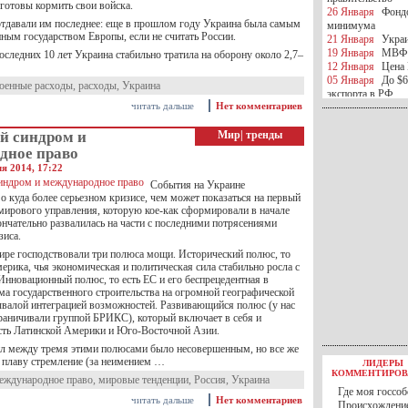
готовы кормить свои войска.
26 Января
Фондо
отдавали им последнее: еще в прошлом году Украина была самым
минимума
ным государством Европы, если не считать России.
21 Января
Украи
19 Января
МВФ 
следних 10 лет Украина стабильно тратила на оборону около 2,7–
12 Января
Цена 
05 Января
До $6
оенные расходы
,
расходы
,
Украина
экспорта в РФ
читать дальше
Нет комментариев
05 Января
Киев
миротворческой 
й синдром и
Мир
|
тренды
05 Января
Герма
Ирана
дное право
04 Января
Саудо
ля 2014, 17:22
отношения с Ира
События на Украине
25 Декабря
ВР п
о куда более серьезном кризисе, чем может показаться на первый
в 2016 году
 мирового управления, которую кое-как сформировали в начале
14 Декабря
Егип
ончательно развалилась на части с последними потрясениями
российского лайн
зиса.
10 Декабря
ЦБ К
мире господствовали три полюса мощи. Исторический полюс, то
минимума
ерика, чья экономическая и политическая сила стабильно росла с
07 Декабря
Поро
Инновационный полюс, то есть ЕС и его беспрецедентная в
ИГИЛ
ма государственного строительства на огромной географической
07 Декабря
Ущер
ывалой интеграцией возможностей. Развивающийся полюс (у нас
05 Декабря
32 ч
раничивали группой БРИКС), который включает в себя и
в Каспийском мо
сть Латинской Америки и Юго-Восточной Азии.
01 Декабря
Юань
ил между тремя этими полюсами было несовершенным, но все же
30 Ноября
С 1 д
 плаву стремление (за неимением …
ЛИДЕРЫ
30 Ноября
Росс
КОММЕНТИРОВ
еждународное право
,
мировые тенденции
,
Россия
,
Украина
27 Ноября
РФ о
Где моя госсоб
27 Ноября
ВВП 
читать дальше
Нет комментариев
Происхождение