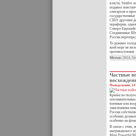
власти, Stratfor
подавил повстан
олигархов и пре
государственные
США другими дел
периферии, одно
Северо-Европейс
Соединенные Шта
России переопред
То дежавю холодн
коей мере не явл
противостояния. 
Метки:
2014
,
Str
Частные в
восхождени
Понедельник, 14 
Крыма по полуос
опознавательных 
военные или воор
заявлениями нек
России собствен
особенно делика
особенно на фон
В связи с этим, 
американского жу
Most Powerful M