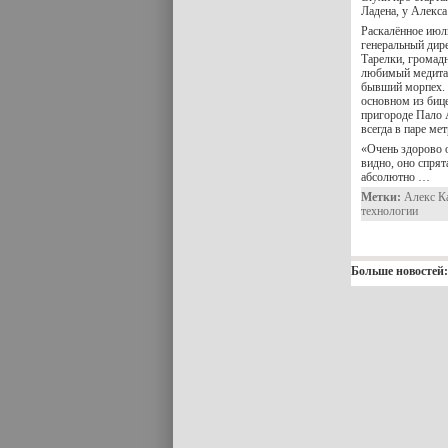
Ладена, у Алекса
Раскалённое июл
генеральный дир
Тарелки, громад
любимый медитат
бывший морпех. В
основном из бице
пригороде Пало 
всегда в паре ме
«Очень здорово 
видно, оно спрят
абсолютно …
Метки:
Алекс К
технологии
Больше новостей