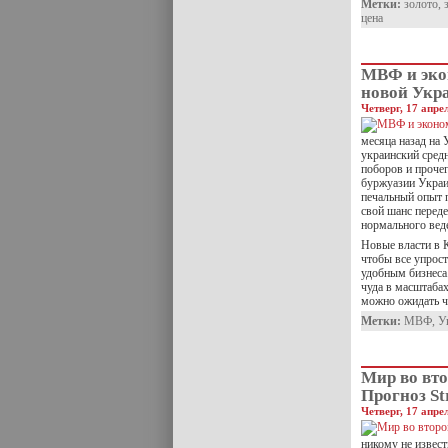
Метки:
золото
,
цена
МВФ и эко
новой Укр
Четверг, 17 апре
месяца назад на 
украинский средн
поборов и прочег
буржуазии Украи
печальный опыт 
свой шанс переде
нормального веде
Новые власти в К
чтобы все упрост
удобным бизнеса
чуда в масштабах
можно ожидать ч
Метки:
МВФ
,
У
Мир во вто
Прогноз St
Четверг, 17 апре
никому не извес