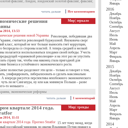
золотой фиксинг
,
Лондон
,
лондонский золотой фиксинг
,
фиксинг
,
Январь
2016
читать дальше
Нет комментариев
Декабрь
Ноябрь
номические решения
Мир
|
зеркало
Октябрь
аины
Сентябрь
Август
ля 2014, 13:53
Июль
Революция, победившая два
Июнь
Украине, считается революцией буржуазной. Януковича сверг
Май
ий класс, который не мог больше выносить гнет коррупции,
Апрель
о беспредела со стороны властей. А теперь средней и мелкой
ны полагается воспользоваться плодами своей победы. Учесть
Март
предыдущей «оранжевой революции» и на этот раз не упустить
Февраль
лать страну так, чтобы она наконец стала пригодной для
Январь
ния бизнеса и устойчивого экономического роста.
2015
иеве полностью разделяют эти цели – только и говорят о том,
Декабрь
ить, унифицировать, либерализовать и сделать максимально
Ноябрь
. А впереди рисуется перспектива неизбежного экономического
Октябрь
 чуть ли не Сингапура, ну или как минимум Польши – разве
Сентябрь
его-то меньшего …
Август
краина
,
экономические реформы
Июль
Июнь
читать дальше
1 комментарий
Май
Апрель
ром квартале 2014 года.
Мир
|
тренды
Март
ratfor
Февраль
ля 2014, 11:11
Январь
15 лет тому назад, когда
2014
тный российский чиновник по имени Владимир Путин пришел к