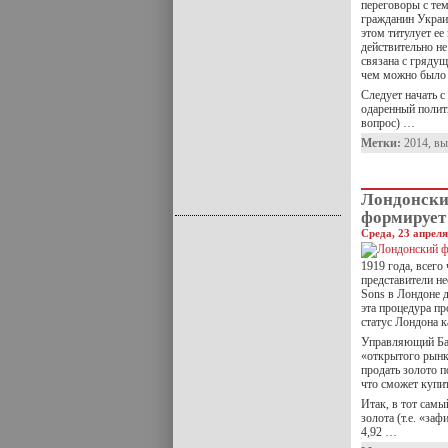
переговоры с те
гражданин Украи
этом титулует ее
действительно не
связана с грядущ
чем можно было 
Следует начать 
одаренный полити
вопрос) …
Метки:
2014
,
вы
Лондонский
формирует
Среда, 23 апреля
1919 года, всего
представители н
Sons в Лондоне д
эта процедура п
статус Лондона 
Управляющий Бан
«открытого рынка
продать золото п
что сможет купит
Итак, в тот самы
золота (т.е. «за
4,92 …