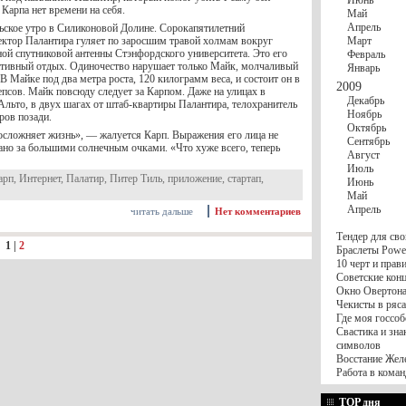
Июнь
 Карпа нет времени на себя.
Май
Апрель
ьское утро в Силиконовой Долине. Сорокапятилетний
ектор Палантира гуляет по заросшим травой холмам вокруг
Март
ной спутниковой антенны Стэнфордского университета. Это его
Февраль
ивный отдых. Одиночество нарушает только Майк, молчаливый
Январь
 Майке под два метра роста, 120 килограмм веса, и состоит он в
2009
псов. Майк повсюду следует за Карпом. Даже на улицах в
Декабрь
Альто, в двух шагах от штаб-квартиры Палантира, телохранитель
Ноябрь
тров позади.
Октябрь
осложняет жизнь», — жалуется Карп. Выражения его лица не
Сентябрь
ано за большими солнечным очками. «Что хуже всего, теперь
Август
Июль
арп
,
Интернет
,
Палатир
,
Питер Тиль
,
приложение
,
стартап
,
Июнь
Май
Апрель
читать дальше
Нет комментариев
Тендер для сво
:
1
|
2
Браслеты Power
10 черт и пра
Советские конц
Окно Овертона.
Чекисты в ряса
Где моя госсоб
Свастика и зна
символов
Восстание Жел
Работа в коман
TOP дня