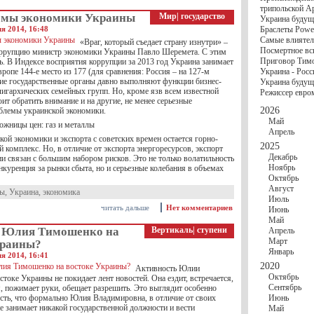
госбюджете
трипольской А
27 Ноября
Украи
емы экономики Украины
Мир
|
государство
Украина будущ
Турции
ля 2014, 16:48
Браслеты Power
17 Ноября
Сред
Самые влиятел
«Враг, который съедает страну изнутри» –
шестилетнего ми
Посмертное вс
оррупцию министр экономики Украины Павло Шеремета. С этим
16 Ноября
​Пут
Приговор Тимо
ь. В Индексе восприятия коррупции за 2013 год Украина занимает
13 Ноября
Цена 
вропе 144-е место из 177 (для сравнения: Россия – на 127-м
Украина - Росс
10 Ноября
Круп
кие государственные органы давно выполняют функции бизнес-
Украина будуще
10 Ноября
Штайн
лигархических семейных групп. Но, кроме язв всем известной
Режиссер евро
особом статусе Д
оит обратить внимание и на другие, не менее серьезные
03 Ноября
Мина
2026
блемы украинской экономики.
Май
жницы цен: газ и металлы
Апрель
ой экономики и экспорта с советских времен остается горно-
2025
 комплекс. Но, в отличие от экспорта энергоресурсов, экспорт
Декабрь
и связан с большим набором рисков. Это не только волатильность
Ноябрь
нкуренция за рынки сбыта, но и серьезные колебания в объемах
Октябрь
Август
мы
,
Украина
,
экономика
Июль
читать дальше
Нет комментариев
Июнь
Май
т Юлия Тимошенко на
Вертикаль
|
ступени
Апрель
Март
краины?
Январь
ля 2014, 16:41
2020
Активность Юлии
Октябрь
токе Украины не покидает лент новостей. Она ездит, встречается,
Сентябрь
, пожимает руки, обещает разрешить. Это выглядит особенно
есть, что формально Юлия Владимировна, в отличие от своих
Июнь
е занимает никакой государственной должности и вести
Май