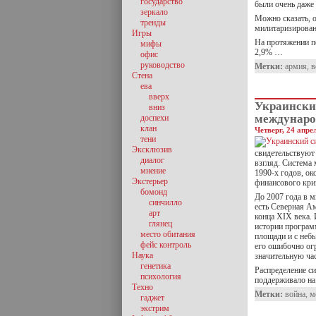
государство
были очень даже 
зеркало
Можно сказать, 
тренды
милитаризирован
Игры
На протяжении по
мифы
2,9% …
офис
руководство
Метки:
армия
,
в
Стена
ева
вверх
Украински
вниз
междунаро
доспехи
клан
Четверг, 24 апре
тени
Эксклюзив
свидетельствуют 
диалог
взгляд. Система
мнение
1990-х годов, ок
Экстерьер
финансового кри
бомонд
До 2007 года в 
синчилло
есть Северная Ам
арт
конца XIX века. 
глянец
истории програм
место обитания
площади и с неб
фейс контроль
его ошибочно ог
Наука
значительную ча
генетика
Распределение с
психология
поддерживало на
Техно
Метки:
война
,
м
гаджет
экстрим