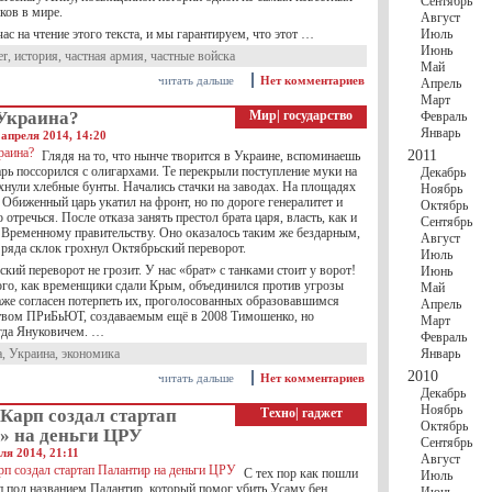
Сентябрь
ков в мире.
Август
час на чтение этого текста, и мы гарантируем, что этот …
Июль
Июнь
er
,
история
,
частная армия
,
частные войска
Май
читать дальше
Нет комментариев
Апрель
Март
 Украина?
Мир
|
государство
Февраль
Январь
апреля 2014, 14:20
2011
Глядя на то, что нынче творится в Украине, вспоминаешь
рь поссорился с олигархами. Те перекрыли поступление муки на
Декабрь
хнули хлебные бунты. Начались стачки на заводах. На площадях
Ноябрь
Обиженный царь укатил на фронт, но по дороге генералитет и
Октябрь
 отречься. После отказа занять престол брата царя, власть, как и
Сентябрь
 Временному правительству. Оно оказалось таким же бездарным,
Август
 ряда склок грохнул Октябрьский переворот.
Июль
кий переворот не грозит. У нас «брат» с танками стоит у ворот!
Июнь
того, как временщики сдали Крым, объединился против угрозы
Май
аже согласен потерпеть их, проголосованных образовавшимся
Апрель
твом ПРиБьЮТ, создаваемым ещё в 2008 Тимошенко, но
Март
гда Януковичем. …
Февраль
а
,
Украина
,
экономика
Январь
2010
читать дальше
Нет комментариев
Декабрь
Ноябрь
Карп создал стартап
Техно
|
гаджет
Октябрь
» на деньги ЦРУ
Сентябрь
ля 2014, 21:11
Август
C тех пор как пошли
Июль
п под названием Палантир, который помог убить Усаму бен