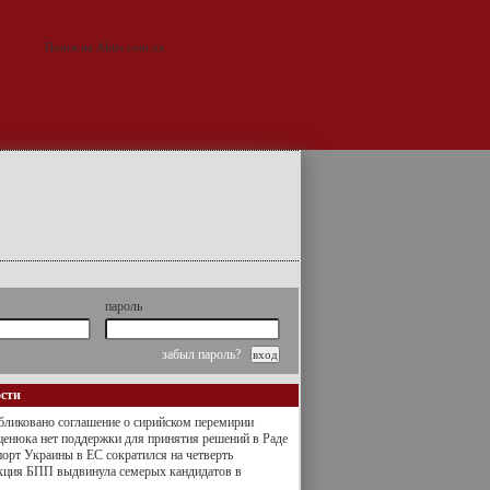
пароль
забыл пароль?
ости
ликовано соглашение о сирийском перемирии
енюка нет поддержки для принятия решений в Раде
орт Украины в ЕС сократился на четверть
кция БПП выдвинула семерых кандидатов в