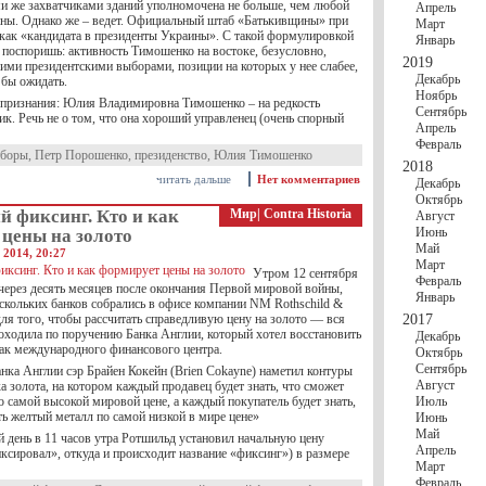
ми же захватчиками зданий уполномочена не больше, чем любой
Апрель
ны. Однако же – ведет. Официальный штаб «Батькивщины» при
Март
 как «кандидата в президенты Украины». С такой формулировкой
Январь
 поспоришь: активность Тимошенко на востоке, безусловно,
2019
ими президентскими выборами, позиции на которых у нее слабее,
Декабрь
бы ожидать.
Ноябрь
с признания: Юлия Владимировна Тимошенко – на редкость
Сентябрь
к. Речь не о том, что она хороший управленец (очень спорный
Апрель
Февраль
боры
,
Петр Порошенко
,
президенство
,
Юлия Тимошенко
2018
читать дальше
Нет комментариев
Декабрь
Октябрь
 фиксинг. Кто и как
Мир
|
Contra Historia
Август
Июнь
 цены на золото
Май
 2014, 20:27
Март
Утром 12 сентября
Февраль
 через десять месяцев после окончания Первой мировой войны,
Январь
ескольких банков собрались в офисе компании NM Rothschild &
ля того, чтобы рассчитать справедливую цену на золото — вся
2017
роходила по поручению Банка Англии, который хотел восстановить
Декабрь
как международного финансового центра.
Октябрь
Сентябрь
ка Англии сэр Брайен Кокейн (Brien Cokayne) наметил контуры
Август
 золота, на котором каждый продавец будет знать, что сможет
о самой высокой мировой цене, а каждый покупатель будет знать,
Июль
ь желтый металл по самой низкой в мире цене»
Июнь
Май
й день в 11 часов утра Ротшильд установил начальную цену
Апрель
фиксировал», откуда и происходит название «фиксинг») в размере
Март
Февраль