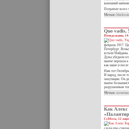
компаний наёмни
Потратьте всего 
Метки:
blackwat
Quo vadis,
Понедельник, 14 
февраль 1917. Ца
Петербург. Вспы
встали Майданы. 
Дума убедили его
нынче перешла к
как наше и после
Нам тот Октябрьс
И народ, после 
оккупации. Он д
нынче большинс
разрушенным то
Метки:
политик
Как Алекс 
«Палантир
Суббота, 12 апре
слухи про старта