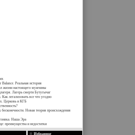
их
 Balance. Реальная история
вил жизни настоящего мужчины
лагеря. Лагерь смерти Бутугычаг
 Как легализовать все что угодно
х. Церковь и КГБ
ственность?
к бесконечности. Новая теория происхождения
езняка. Наша Эра
де: преимущества и недостатки
Избранное