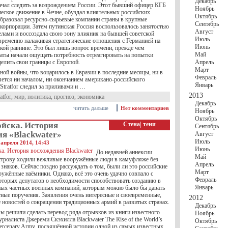
Декабрь
 начал следить за возрождением России. Этот бывший офицер КГБ
Ноябрь
ческое движение в Чечне, обуздал влиятельных российских
Октябрь
образовал ресурсно-сырьевые компании страны в крупные
Сентябрь
 корпорации. Затем путинская Россия воспользовалось занятостью
Август
ами и воссоздала свою зону влияния на бывшей советской
Июль
временно налаживая стратегические отношения с Германией на
Июнь
кой равнине. Это был лишь вопрос времени, прежде чем
Май
ты начали ощущать потребность отреагировать на попытки
елить свои границы с Европой.
Апрель
Март
ой войны, что воцарилось в Евразии в последние месяцы, ни в
Февраль
яется ни началом, ни окончанием американо-российского
Январь
Stratfor следил за приливами и …
2013
atfor
,
мир
,
политика
,
прогноз
,
экономика
Декабрь
читать дальше
Нет комментариев
Ноябрь
Октябрь
ойска. История
Стена
|
тени
Сентябрь
я «Blackwater»
Август
Июль
апреля 2014, 14:43
Июнь
До недавней аннексии
Май
трову ходили вежливые вооружённые люди в камуфляже без
Апрель
знаков. Сейчас поздно рассуждать о том, были ли это российские
Март
ужённые наёмники. Однако, всё это очень удачно совпало с
Февраль
оторых депутатов о необходимости способствовать созданию в
Январь
ных частных военных компаний, которым можно было бы давать
тные поручения. Заявления очень интересные и своевременные,
2012
е новостей о сокращении традиционных армий в развитых странах.
Декабрь
мы решили сделать перевод ряда отрывков из книги известного
Ноябрь
рналиста Джереми Скэхилла Blackwater The Rise of the World’s
Октябрь
ercenary Army, посвящённой истории одной из самых известных