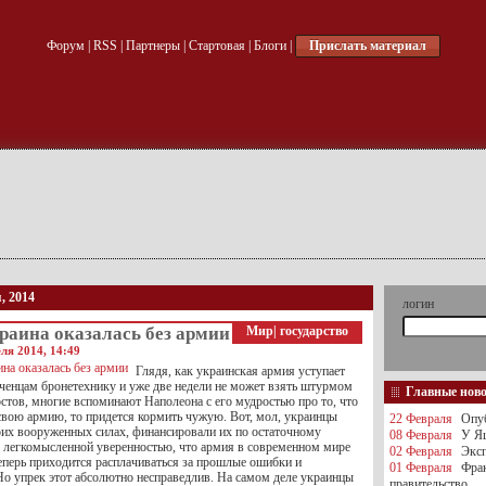
Форум
|
RSS
|
Партнеры
|
Стартовая
|
Блоги
|
Прислать материал
, 2014
логин
раина оказалась без армии
Мир
|
государство
ля 2014, 14:49
Глядя, как украинская армия уступает
ченцам бронетехнику и уже две недели не может взять штурмом
Главные нов
стов, многие вспоминают Наполеона с его мудростью про то, что
 свою армию, то придется кормить чужую. Вот, мол, украинцы
22 Февраля
Опуб
оих вооруженных силах, финансировали их по остаточному
08 Февраля
У Яц
с легкомысленной уверенностью, что армия в современном мире
02 Февраля
Эксп
теперь приходится расплачиваться за прошлые ошибки и
01 Февраля
Фра
Но упрек этот абсолютно несправедлив. На самом деле украинцы
правительство