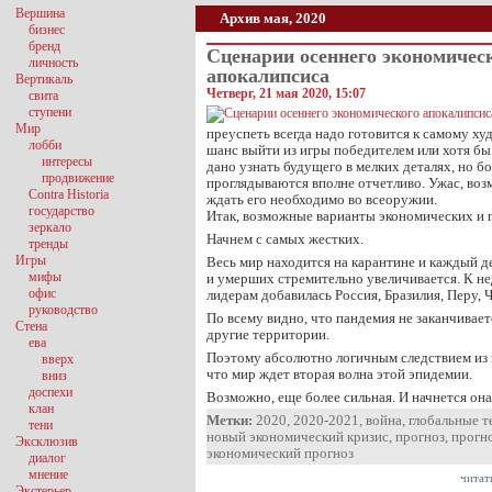
Вершина
Архив мая, 2020
бизнес
бренд
Сценарии осеннего экономичес
личность
апокалипсиса
Вертикаль
Четверг, 21 мая 2020, 15:07
свита
ступени
Мир
преуспеть всегда надо готовится к самому ху
лобби
шанс выйти из игры победителем или хотя бы 
интересы
дано узнать будущего в мелких деталях, но 
продвижение
проглядываются вполне отчетливо. Ужас, возм
Contra Historia
ждать его необходимо во всеоружии.
государство
Итак, возможные варианты экономических и 
зеркало
Начнем с самых жестких.
тренды
Игры
Весь мир находится на карантине и каждый д
мифы
и умерших стремительно увеличивается. К 
офис
лидерам добавилась Россия, Бразилия, Перу,
руководство
По всему видно, что пандемия не заканчивает
Стена
другие территории.
ева
Поэтому абсолютно логичным следствием из 
вверх
что мир ждет вторая волна этой эпидемии.
вниз
доспехи
Возможно, еще более сильная. И начнется она
клан
Метки:
2020
,
2020-2021
,
война
,
глобальные 
тени
новый экономический кризис
,
прогноз
,
прогн
Эксклюзив
экономический прогноз
диалог
мнение
читат
Экстерьер