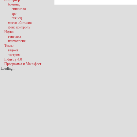
бомонд
синчилло
арт
глянец
место обитания
фейс контроль
Наука
генетика
психология
Техно
гаджет
экстрим
Industry 4.0
Программа и Манифест
Loading...