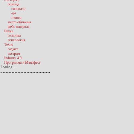
бомонд
синчилло
арт
глянец
место обитания
фейс контроль
Наука
генетика
психология
Техно
гаджет
экстрим
Industry 4.0
Программа и Манифест
Loading...