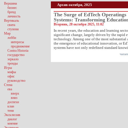
Вершина
Архив октября, 2025
бизнес
бренд
The Surge of EdTech Operatings
личность
Systems: Transforming Educatio
Вертикаль
Вторник, 28 октября 2025, 11:02
свита
ступени
In recent years, the education and learning sect
Мир
significant change, largely driven by the rapid
лобби
technology. Among one of the most substantial 
интересы
the emergence of educational innovation, or EdT
продвижение
systems have not only redefined standard kno
Contra Historia
читат
государство
зеркало
тренды
Игры
мифы
офис
руководство
Стена
ева
вверх
вниз
доспехи
клан
тени
Эксклюзив
диалог
мнение
Экстерьер