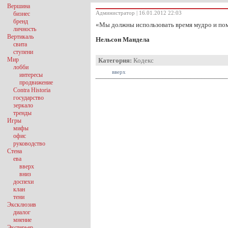
Вершина
Администратор | 16.01.2012 22:03
бизнес
бренд
«Мы должны использовать время мудро и пом
личность
Вертикаль
Нельсон Мандела
свита
ступени
Мир
Категория:
Кодекс
лобби
вверх
интересы
продвижение
Contra Historia
государство
зеркало
тренды
Игры
мифы
офис
руководство
Стена
ева
вверх
вниз
доспехи
клан
тени
Эксклюзив
диалог
мнение
Экстерьер