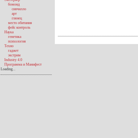
бомонд
синчилло
арт
глянец
место обитания
фейс контроль
Наука
генетика
психология
Техно
гаджет
экстрим
Industry 4.0
Программа и Манифест
Loading...