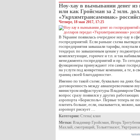
Ноу-хау в вымывании денег из
или как Гройсман за 2 млн. до
«Укрхимтрансаммиак» россий
Четверг, 18 мая 2017, 17:25
В Украине появилась очередное ноу-хау в сфе
госпредприятий. Если раньше схема выгляде
госпредприятия завышали тарифы, покупали 
тендерах по завышенным ценам у подконтро
комплектующие, горючее и т.п. и так набивал
менеджмента госпредприятий и пр. То сегод
функционеры принуждают эти самые госпред
на услуги под конкретные компании, а те, в с
границ своей благодарности».
Именно по такой схеме, буквально на днях бы
договоренность между авиаперевозчиком-лоу
министром инфраструктуры Владимиром Оме
вопрос сразу появился у других работающих 
аэропорта «Борисполь». Первые теперь не п
платить больше, если, оказывается, можно, как
аэропорт рискует …
Категории:
Стена
|
клан
Метки:
Владимир Гройсман
,
Игорь Трегубен
Махлай
,
смотрящий
,
Тольяттиазот
,
Укртранс
читат