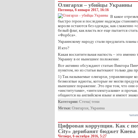
Олигархи – убийцы Украины
Пятница, 6 января 2017, 16:16
В какое отрезв
быстро герои и последние надежды становятс
короли остаются без одежды, как слаженно 
белый флаг, как власть все еще пытается стат
«Форбса».
Украинскому народу стали предлагать планы
И кто?
Какая восхитительная наглость – это именно 
Украину в ее нынешнее положение.
Все активно обсуждают статью Виктора Пинч
пунктом, но из статьи вытекают только два п
1) Так называемые олигархи, управляющие ко
безмозглые идиоты, которые не могли предуг
нынешнее поражение. Это при том, что они о
«институтами», «интеллектуалами» и прочая
общаются на английском языке и имеют знак
Категории:
Стена
|
тени
Метки:
Олигархи
,
Украина
читат
Цифровая коррупция. Как с п
City» дерибанят бюджет Киева
Четверг, 6 октября 2016, 5:27