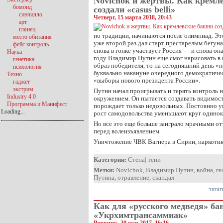
Novichok и жертвы. Как кремл
бомонд
создали «casus belli»
синчилло
Четверг, 15 марта 2018, 20:43
арт
глянец
по традиции, начинаются после олимпиад. Э
место обитания
уже второй раз дал старт престарелым бегун
фейс контроль
снова в гонке участвует Россия — и снова она
Наука
году Владимир Путин еще смог нарисовать в
генетика
образ победителя, то на сегодняшний день «п
психология
буквально накануне очередного демократичес
Техно
«выборы нового президента России».
гаджет
экстрим
Путин начал проигрывать и терять контроль н
Industry 4.0
окружением. Он пытается создавать видимост
Программа и Манифест
порождает только недовольных. Постоянно 
Loading...
рост самодовольства уменьшают круг одино
Но все это еще больше заиграло мрачными от
перед волеизъявлением.
Уничтожение ЧВК Вагнера в Сирии, наркотик
…
Категории:
Стена
|
тени
Метки:
Novichok
,
Владимир Путин
,
война
,
ге
Путина
,
отравление
,
скандал
читат
Как для «русского медведя» ба
«Укрхимтрансаммиак»