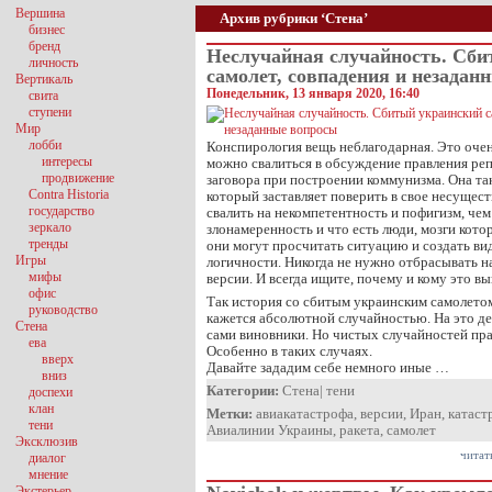
Вершина
Архив рубрики ‘Стена’
бизнес
бренд
Неслучайная случайность. Сби
личность
самолет, совпадения и незадан
Вертикаль
Понедельник, 13 января 2020, 16:40
свита
ступени
Мир
лобби
Конспирология вещь неблагодарная. Это очень
интересы
можно свалиться в обсуждение правления ре
продвижение
заговора при построении коммунизма. Она та
Contra Historia
который заставляет поверить в свое несущест
государство
свалить на некомпетентность и пофигизм, чем
зеркало
злонамеренность и что есть люди, мозги кот
тренды
они могут просчитать ситуацию и создать ви
Игры
логичности. Никогда не нужно отбрасывать н
мифы
версии. И всегда ищите, почему и кому это вы
офис
Так история со сбитым украинским самолетом
руководство
кажется абсолютной случайностью. На это дел
Стена
сами виновники. Но чистых случайностей пра
ева
Особенно в таких случаях.
вверх
Давайте зададим себе немного иные …
вниз
Категории:
Стена
|
тени
доспехи
клан
Метки:
авиакатастрофа
,
версии
,
Иран
,
катаст
тени
Авиалинии Украины
,
ракета
,
самолет
Эксклюзив
читат
диалог
мнение
Экстерьер