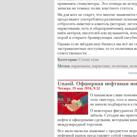
применять стимуляторы. Это отнюдь не исче
записки на темных полях властного статуса.
Ни для кого не секрет, что многие знаменитос
продолжают употреблять) различные психоак
отбросить никотин и алкоголь (которые, несо
наркотиками, хоть и общепринятыми), каждый
имён актёров, писателей или музыкантов, по
порой и открыто бравирующих своей пагубн
Однако если звёздам шоу-бизнеса мы всё же 
экстравагантные поступки, то от политиков 
ответственности …
Категории:
Стена
|
тени
Метки:
наркоманы
,
наркотики
,
политики
,
пол
читат
Unaoil. Офшорная нефтяная и
Четверг, 19 мая 2016, 9:32
О панамском сливе понемно
топе твиттера, того и знат
не начали подбираться к гл
О некоторых фигурантах 
забыли. Сегодня мы приот
нефти и офшорными сделками, которыми киши
международной торговли.
Все мало-мальски знакомые с предметом люди
нефтяной рынок представляет собой уникальн