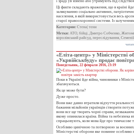
і зраді ув’язнено або утримують під слідство
Ці факти складають враження, що в країні йде
залякуванню соціально активних, патріотичн
населення, в якій використовується весь арсе
старої правоохоронної системи. Із залучення
Категории:
Стена
|
тени
Метки:
АТО
,
бійці
,
Дмитро Собченко
,
Житоми
королівський райсуд
,
переслідування
,
Семені
читат
«Еліта-центр» у Міністерстві о
«Укрвійськбуду» продає повітр
Понедельник, 22 февраля 2016, 23:19
Поки в Україні йде війна, чиновники з Мініс
збагачуються.
Як це може бути?
Дуже просто.
Вони вже давно втратили відчуття реальності 
бажання мільйонів українців створити потужн
вони все ще творять чорні справи, незважаюч
якому опинилася країна. Війна та небезпека в
спрацьовують, коли мова йде про тимчасове т
Особливо цинічною та потворною за воєнних 
Міністерстві оборони яке повинне особливо