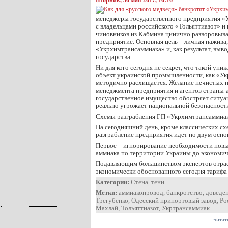
Вторник, 30 мая 2017, 16:16
менеджеры государственного предприятия «
с владельцами российского «Тольяттиазот» и
чиновников из Кабмина цинично разворовыв
предприятие. Основная цель – личная нажива
«Укрхимтрансаммиака» и, как результат, выво
государства.
Ни для кого сегодня не секрет, что такой уни
объект украинской промышленности, как «У
методично расхищается. Желание нечистых н
менеджмента предприятия и агентов страны-а
государственное имущество обостряет ситуа
реально угрожает национальной безопасност
Схемы разграбления ГП «Укрхимтрансаммиа
На сегодняшний день, кроме классических сх
разграбление предприятия идет по двум осн
Первое – игнорирование необходимости повы
аммиака по территории Украины до экономич
Подавляющим большинством экспертов отрас
экономически обоснованного сегодня тариф
Категории:
Стена
|
тени
Метки:
аммиакопровод
,
банкротство
,
доведен
Трегубенко
,
Одесский припортовый завод
,
Ро
Махлай
,
Тольяттиазот
,
Укртрансаммиак
читат