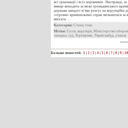
всі транзакції і всіх керівників . Насправді, з
явище виходить за межі громадянського кримі
держава занадто м’яко реагує на корупційні ді
«героям» кримінальних справ звільнитися за
виїхати …
Категории:
Стена
|
тени
Метки:
Гусєв
,
корупція
,
Міністерство оборон
скандал
,
суд
,
Терещенко
,
Укрвіськбуд
,
ухвала
читат
Больше новостей:
1
|
2
|
3
|
4
|
5
|
6
|
7
|
8
|
9
|
1