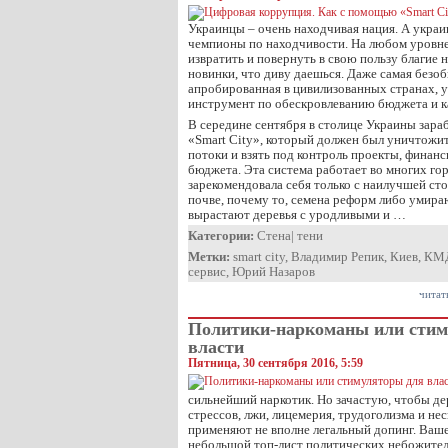
Украинцы – очень находчивая нация. А украи
чемпионы по находчивости. На любом уровне,
извратить и повернуть в свою пользу благие 
новинки, что диву даешься. Даже самая безо
апробированная в цивилизованных странах, у
инструмент по обескровлеванию бюджета и ка
В середине сентября в столице Украины зара
«Smart City», который должен был уничтожи
потоки и взять под контроль проекты, финан
бюджета. Эта система работает во многих гор
зарекомендовала себя только с наилучшей ст
почве, почему то, семена реформ либо умираю
вырастают деревья с уродливыми и …
Категории:
Стена
|
тени
Метки:
smart city
,
Владимир Репик
,
Киев
,
КМ
сервис
,
Юрий Назаров
читат
Политики-наркоманы или стим
власти
Пятница, 30 сентября 2016, 5:59
сильнейший наркотик. Но зачастую, чтобы де
стрессов, лжи, лицемерия, трудоголизма и н
применяют не вполне легальный допинг. Ваш
небольшой топ-лист политических небожител