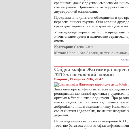
сравнивать даже с другими сырьевыми нишами
совсем рынок. Применяя политкорректный те
двусторонней олигополии.
Продавцы и покупатели объединены в две пр
пересекающиеся группы. Они хорошо друг др
круга договариваются за закрытыми дверями.
Углеводороды неравномерно распределены по
значительное время и количество стран-экспор
очень …
Категории:
Стена
|
клан
Метки:
Unaoil
,
Ата Ахсани
,
нефтяной рынок
,
читат
Cлідча мафія Житомира переслі
АТО за нескоєний злочин
Вторник, 19 апреля 2016, 20:42
Звістками про конфлікт інтересів громадянськ
рецидивами злочинної практики у судових, п
органах в Україні вже не здивуєш.. Про резон
майже щодня. Та особливо обурливим є правов
добровільно пішли захищати нашу Незалежні
своїм життям і здоров’ям, не маючи жодних г
держави.
Переслідування учасників та ветеранів АТО ,
того, що багатьох з них за сфальсифікованим