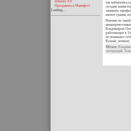
Industry 4.0
так набивались 
Программа и Манифест
сегодня министе
Loading...
занижать тарифы 
имеют границ св
Именно по такой
авиаперевозчико
Владимиром Омел
работающих в Ук
не понимают отче
Ryanair, меньше,
Метки:
Владими
смотрящий
,
Толь