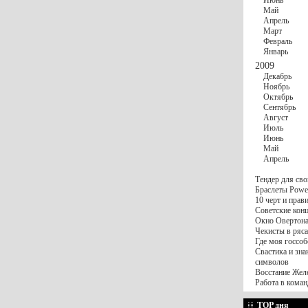
Июнь
Май
Апрель
Март
Февраль
Январь
2009
Декабрь
Ноябрь
Октябрь
Сентябрь
Август
Июль
Июнь
Май
Апрель
Тендер для сво
Браслеты Power
10 черт и пра
Советские конц
Окно Овертона.
Чекисты в ряса
Где моя госсоб
Свастика и зна
символов
Восстание Жел
Работа в коман
TOP дня