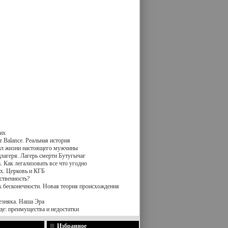
их
 Balance. Реальная история
вил жизни настоящего мужчины
лагеря. Лагерь смерти Бутугычаг
 Как легализовать все что угодно
х. Церковь и КГБ
ственность?
к бесконечности. Новая теория происхождения
езняка. Наша Эра
де: преимущества и недостатки
Избранное