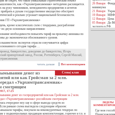
дня не секрет, что такой уникальный стратегический объект
26 Января
Фондо
ышленности, как «Укрхимтрансаммиак» методично расхищается.
минимума
х на руку чиновников, менеджмента предприятия и агентов
21 Января
Украи
 прибрать к рукам государственное имущество обостряет
тической и реально угрожает национальной безопасности.
19 Января
МВФ 
12 Января
Цена 
ения ГП «Укрхимтрансаммиак»
05 Января
До $6
ень, кроме классических схем с тендерами, разграбление
экспорта в РФ
т по двум основным направлениям:
05 Января
Киев
рование необходимости повысить тариф на прокачку аммиака по
миротворческой 
ины до экономически обоснованного уровня.
05 Января
Герма
Ирана
ьшинством экспертов отрасли озвучивается цифра
04 Января
Саудо
основанного сегодня тарифа …
отношения с Ира
провод
,
банкротство
,
доведение до банкротства
,
Игорь
25 Декабря
ВР п
ский припортовый завод
,
Россия
,
Роттенберги
,
Сергей Махлай
,
в 2016 году
ртрансаммиак
14 Декабря
Егип
читать дальше
Нет комментариев
российского лайн
10 Декабря
ЦБ К
вымывании денег из
Стена
|
клан
минимума
07 Декабря
Поро
ятий или как Гройсман за 2 млн.
ИГИЛ
передал «Укрхимтрансаммиак»
07 Декабря
Ущер
м смотрящим
05 Декабря
32 ч
2017, 17:25
в Каспийском мо
01 Декабря
Юань
30 Ноября
С 1 д
ась очередное ноу-хау в сфере вывода средств из
ЛИДЕРЫ
30 Ноября
Росс
КОММЕНТИРОВ
 Если раньше схема выглядела следующим образом:
27 Ноября
РФ о
завышали тарифы, покупали на неконкурентных тендерах по
Где моя госсоб
27 Ноября
ВВП 
м у подконтрольных продавцов комплектующие, горючее и т.п. и
Происхождение