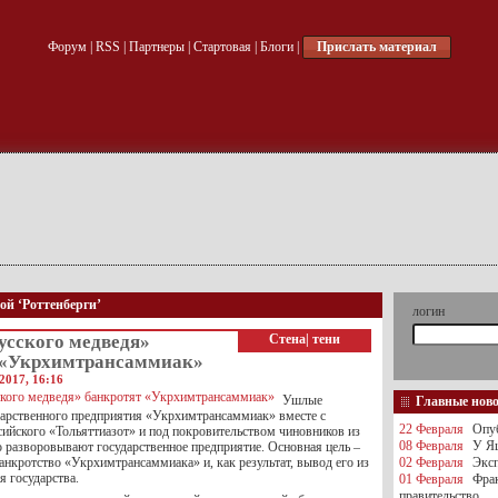
Форум
|
RSS
|
Партнеры
|
Стартовая
|
Блоги
|
Прислать материал
ой ‘Роттенберги’
логин
усского медведя»
Стена
|
тени
 «Укрхимтрансаммиак»
2017, 16:16
Ушлые
Главные нов
арственного предприятия «Укрхимтрансаммиак» вместе с
22 Февраля
Опуб
сийского «Тольяттиазот» и под покровительством чиновников из
08 Февраля
У Яц
 разворовывают государственное предприятие. Основная цель –
анкротство «Укрхимтрансаммиака» и, как результат, вывод его из
02 Февраля
Эксп
я государства.
01 Февраля
Фра
правительство