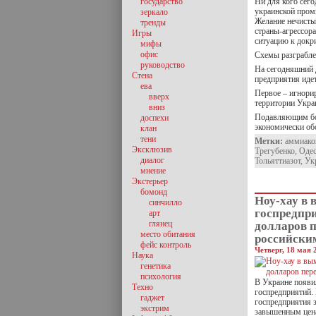
государство
Ни для кого сего
украинской пром
зеркало
Желание нечисты
тренды
страны-агрессора
Игры
ситуацию к докри
мифы
офис
Схемы разграбл
руководство
На сегодняшний д
Стена
предприятия иде
ева
Первое – игнори
вверх
территории Укра
вниз
Подавляющим бол
доспехи
экономически об
клан
тени
Метки:
аммиако
Эксклюзив
Трегубенко
,
Одес
диалог
Тольяттиазот
,
Ук
мнение
Экстерьер
бомонд
Ноу-хау в 
синчилло
госпредпри
арт
глянец
долларов 
место обитания
российски
фейс контроль
Четверг, 18 мая 
Наука
генетика
психология
В Украине появил
Техно
госпредприятий.
гаджет
госпредприятия 
экстрим
завышенным цена