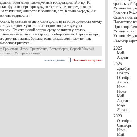
госбюджете
карманы чиновников, менеджмента госпредприятий и пр. То
трипольской А
27 Ноября
Украи
рские функционеры принуждают эти самые госпредприятия
Украина будущ
Турции
на услуги под конкретные компании, а те, в свою очередь, «не
Браслеты Power
17 Ноября
Сред
оей благодарности».
Самые влиятел
шестилетнего ми
 схеме, буквально на днях была достигнута договоренность между
Посмертное вс
16 Ноября
​Пут
м-лоукостером Ryanair и министром инфраструктуры
Приговор Тимо
13 Ноября
Цена 
яном. От чего немой вопрос сразу появился у других
Украина - Росс
10 Ноября
Круп
раине авиакомпаний и у аэропорта «Борисполь». Первые теперь
Украина будуще
10 Ноября
Штайн
го должны платить больше, если, оказывается, можно, как
Режиссер евро
особом статусе Д
 а аэропорт рискует …
03 Ноября
Мина
2026
р Гройсман
,
Игорь Трегубенко
,
Роттенберги
,
Сергей Махлай
,
Май
яттиазот
,
Укртрансаммиак
Апрель
читать дальше
Нет комментариев
2025
Декабрь
Ноябрь
Октябрь
Август
Июль
Июнь
Май
Апрель
Март
Январь
2020
Октябрь
Сентябрь
Июнь
Май