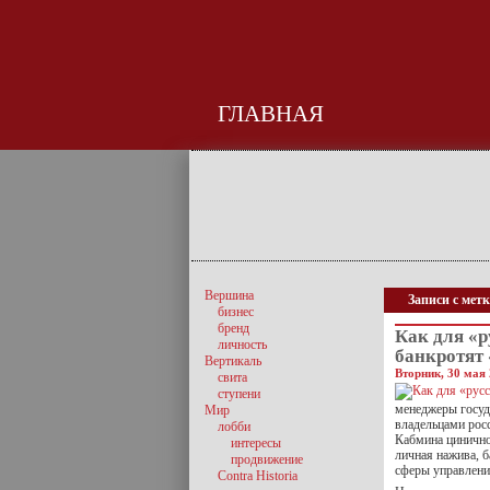
ГЛАВНАЯ
Вершина
Записи с метк
бизнес
бренд
Как для «р
личность
банкротят
Вертикаль
Вторник, 30 мая 
свита
ступени
менеджеры госуд
Мир
владельцами рос
лобби
Кабмина цинично
интересы
личная нажива, б
продвижение
сферы управлени
Contra Historia