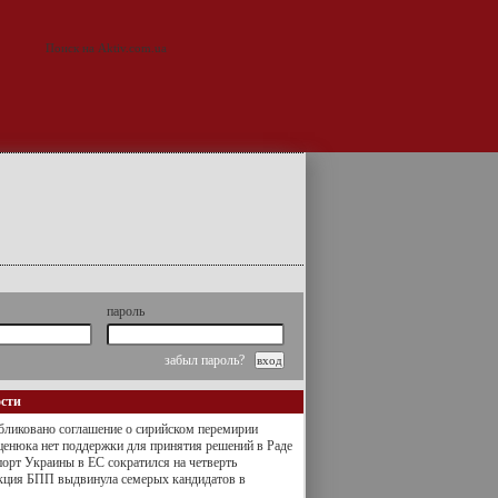
пароль
забыл пароль?
ости
ликовано соглашение о сирийском перемирии
енюка нет поддержки для принятия решений в Раде
орт Украины в ЕС сократился на четверть
кция БПП выдвинула семерых кандидатов в