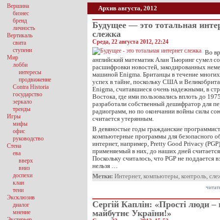
Вершина
Архив августа, 2012
бизнес
бренд
Будущее — это тотальная инте
личность
слежка
Вертикаль
Среда, 22 августа 2012, 22:24
свита
ступени
Во в
Мир
английский математик Алан Тьюринг сумел с
лобби
расшифровки новостей, закодированных нем
интересы
машиной Enigma. Британцы в течение многих
продвижение
успех в тайне, поскольку США и Великобрит
Contra Historia
Enigma, считавшиеся очень надежными, в ст
государство
Востока, где ими пользовались вплоть до 197
зеркало
разработали собственный дешифратор для пе
тренды
радиограмм, но по окончании войны силы союз
Игры
считается утерянным.
мифы
В девяностые годы гражданские программист
офис
компьютерные программы для безопасного о
руководство
интернет, например, Pretty Good Privacy (PG
Стена
применяемый в них, до наших дней считается
ева
Поскольку считалось, что PGP не поддается в
вверх
нельзя …
вниз
доспехи
Метки:
Интернет
,
компьютеры
,
контроль
,
сле
клан
читат
тени
Эксклюзив
Сергій Каплін: «Прості люди – 
диалог
майбутнє України!»
мнение
Экстерьер