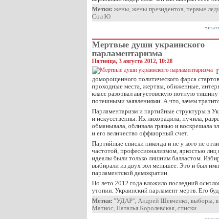
Метки:
жены
,
жены президентов
,
первые лед
Сол Ю
читат
Мертвые души украинского
парламентаризма
Пятница, 3 августа 2012, 10:28
доморощенного политического фарса стартова
проходные места, жертвы, обиженные, интер
класс разорвал августовскую потную тишин
потешными заявлениями. А что, зачем тратитс
Парламентаризм и партийные структуры в Ук
и искусственны. Их лихорадила, пучила, разр
обманывала, обливала грязью и воскрешала зл
и его величество оффшорный счет.
Партийные списки никогда и не у кого не отл
частотой, профессионализмом, яркостью лиц 
идеалы были только лишним балластом. Избир
выбирали из двух зол меньшее. Это и был им
парламентской демократии.
Но лето 2012 года вложило последний осколо
утопии. Украинский парламент мертв. Его бу
Метки:
"УДАР"
,
Андрей Шевченко
,
выборы
,
в
Матиос
,
Наталья Королевская
,
списки