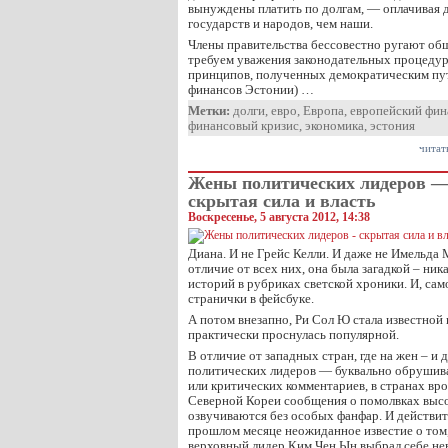
вынуждены платить по долгам, — оплачивая 
государств и народов, чем наши.
Члены правительства бессовестно ругают общ
требуем уважения законодательных процеду
принципов, полученных демократическим пу
финансов Эстонии) …
Метки:
долги
,
евро
,
Европа
,
европейский фин
финансовый кризис
,
экономика
,
эстония
читат
Жены политических лидеров 
скрытая сила и власть
Воскресенье, 5 августа 2012, 14:38
Диана. И не Грейс Келли. И даже не Имельда 
отличие от всех них, она была загадкой – ни
историй в рубриках светской хроники. И, сам
странички в фейсбуке.
А потом внезапно, Ри Сол Ю стала известной 
практически проснулась популярной.
В отличие от западных стран, где на жен – и
политических лидеров — буквально обруши
или критических комментариев, в странах вр
Северной Кореи сообщения о помолвках выс
озвучиваются без особых фанфар. И действит
прошлом месяце неожиданное известие о том
верховный лидер Ким Чен Ын выбрал себе не