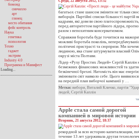
Среда, 22 августа 2012, 15:52
бомонд
синчилло
багатьох стане шансом змінити не тільки своє
арт
виборців. Партійні списки більшості партій 
глянец
кадрами, які довели свою платоспроможність, 
место обитания
перед авторитетом партійного лідера, прогно
фейс контроль
разом з непохитним консерватизмом.
Наука
генетика
Справжня боротьба буде точитися на мажори
психология
можливі боротьба поколінь, непередбачуваніс
Техно
політичні пристрасті та сюрпризи. Ми хочем
гаджет
людиною, яка стане штурмувати власний Олі
экстрим
окрузі міста Полтави.
Industry 4.0
Лідер «Руху Простих Людей» Сергій Каплін н
Программа и Манифест
безмежних фінансових можливостей та здатно
Loading...
безкінечної брехні. Натомість він має енергію
змінювати світ навколо себе. Цього виявилос
на передній план виборчої кампанії у …
Метки:
вибори
,
Виталий Кличко
,
партія "Уда
людей
,
Сергій Каплін
чи
Apple стала самой дорогой
компанией в мировой истории
Вторник, 21 августа 2012, 18:37
рекордной за всю историю капитализации, по
течение 13 лет удерживала другая технологи