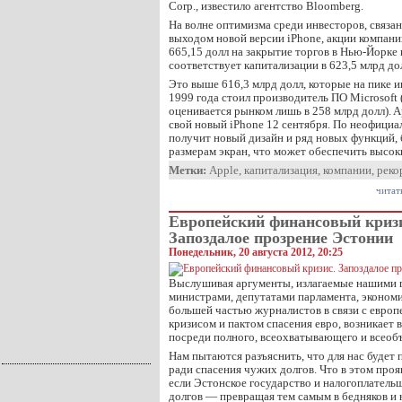
Corp., известило агентство Bloomberg.
На волне оптимизма среди инвесторов, связ
выходом новой версии iPhone, акции компан
665,15 долл на закрытие торгов в Нью-Йорке 
соответствует капитализации в 623,5 млрд до
Это выше 616,3 млрд долл, которые на пике и
1999 года стоил производитель ПО Microsoft 
оценивается рынком лишь в 258 млрд долл). A
свой новый iPhone 12 сентября. По неофици
получит новый дизайн и ряд новых функций, 
размерам экран, что может обеспечить высок
Метки:
Apple
,
капитализация
,
компании
,
реко
читат
Европейский финансовый криз
Запоздалое прозрение Эстонии
Понедельник, 20 августа 2012, 20:25
Выслушивая аргументы, излагаемые нашими 
министрами, депутатами парламента, экономи
большей частью журналистов в связи с евро
кризисом и пактом спасения евро, возникает 
посреди полного, всеохватывающего и всеоб
Нам пытаются разъяснить, что для нас будет 
ради спасения чужих долгов. Что в этом проя
если Эстонское государство и налогоплатель
долгов — превращая тем самым в бедняков и 