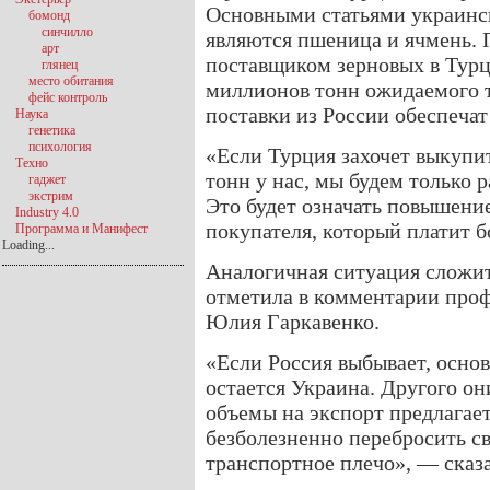
Основными статьями украинс
бомонд
синчилло
являются пшеница и ячмень. 
арт
поставщиком зерновых в Турц
глянец
место обитания
миллионов тонн ожидаемого т
фейс контроль
поставки из России обеспечат
Наука
генетика
психология
«Если Турция захочет выкупи
Техно
тонн у нас, мы будем только р
гаджет
экстрим
Это будет означать повышени
Industry 4.0
покупателя, который платит 
Программа и Манифест
Loading...
Аналогичная ситуация сложит
отметила в комментарии про
Юлия Гаркавенко.
«Если Россия выбывает, осно
остается Украина. Другого он
объемы на экспорт предлагает
безболезненно перебросить с
транспортное плечо», — сказ