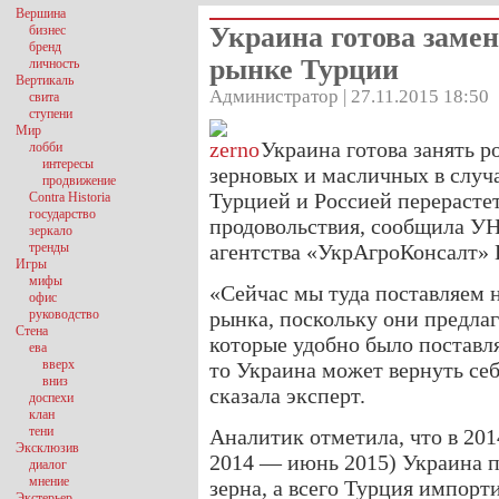
Вершина
Украина готова замен
бизнес
бренд
рынке Турции
личность
Вертикаль
Администратор | 27.11.2015 18:50
свита
ступени
Мир
Украина готова занять 
лобби
интересы
зерновых и масличных в случ
продвижение
Турцией и Россией перерасте
Contra Historia
государство
продовольствия, сообщила У
зеркало
тренды
агентства «УкрАгроКонсалт»
Игры
мифы
«Сейчас мы туда поставляем н
офис
руководство
рынка, поскольку они предла
Стена
которые удобно было поставля
ева
вверх
то Украина может вернуть се
вниз
сказала эксперт.
доспехи
клан
тени
Аналитик отметила, что в 20
Эксклюзив
2014 — июнь 2015) Украина п
диалог
мнение
зерна, а всего Турция импорт
Экстерьер