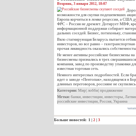
Вторник, 3 января 2012, 18:07
Дорог
возможности для скупки подешевевших акци
Европа корчиться в ломке рецессии, а США ду
ФРС – Россия не дремлет. Дотирует МВФ, кр
информационной поддержки собирает матери
дальних соседей. Бизнес, потихоньку, станов
Вяло стагнирующая Беларусь пытается отбив
инвесторов, но все равно – газотранспортная
прочая ликвидность оказались собственность
Не менее активны российские бизнесмены на
бизнесмены признались в трех свершившихся
компания, завод по производству упаковки д
известная торговая сеть.
Немного интересных подробностей. Если брат
идет о заводе «Пентопак», находящемся в Бор
длинных переговоров, россияне не скупилис
Категории:
Мир
|
лобби
|
продвижение
Метки:
банки
,
инвестиции
,
инвесторы
,
Латви
российские инвестиции
,
Россия
,
Украина
читат
Больше новостей:
1
|
2
|
3