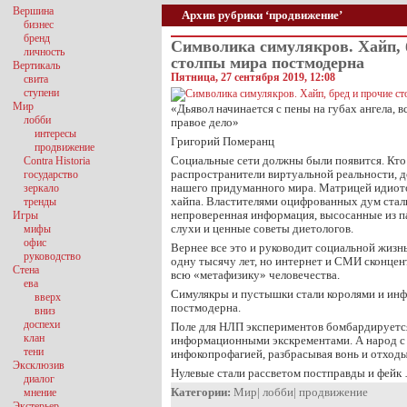
Вершина
Архив рубрики ‘продвижение’
бизнес
бренд
Символика симулякров. Хайп, 
личность
столпы мира постмодерна
Вертикаль
Пятница, 27 сентября 2019, 12:08
свита
ступени
Мир
«Дьявол начинается с пены на губах ангела, в
лобби
правое дело»
интересы
Григорий Померанц
продвижение
Социальные сети должны были появится. Кто 
Contra Historia
распространители виртуальной реальности, 
государство
нашего придуманного мира. Матрицей идиот
зеркало
хайпа. Властителями оцифрованных дум стали
тренды
непроверенная информация, высосанные из п
Игры
слухи и ценные советы диетологов.
мифы
офис
Вернее все это и руководит социальной жизн
руководство
одну тысячу лет, но интернет и СМИ сконцен
Стена
всю «метафизику» человечества.
ева
Симулякры и пустышки стали королями и ин
вверх
постмодерна.
вниз
доспехи
Поле для НЛП экспериментов бомбардируетс
клан
информационными экскрементами. А народ с
тени
инфокопрофагией, разбрасывая вонь и отходы
Эксклюзив
Нулевые стали рассветом постправды и фейк
диалог
Категории:
Мир
|
лобби
|
продвижение
мнение
Экстерьер