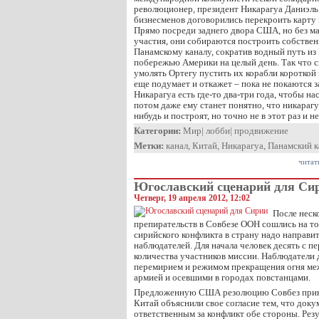
революционер, президент Никарагуа Даниэль 
бизнесменов договорились перекроить карту
Прямо посреди заднего двора США, но без м
участия, они собираются построить собстве
Панамскому каналу, сократив водный путь из
побережью Америки на целый день. Так что 
умолять Ортегу пустить их корабли короткой 
еще подумает и откажет – пока не покаются з
Никарагуа есть где-то два-три года, чтобы на
потом даже ему станет понятно, что никарагуа
нибудь и построят, но точно не в этот раз и 
Категории:
Мир
|
лобби
|
продвижение
Метки:
канал
,
Китай
,
Никарагуа
,
Панамский к
читат
Югославский сценарий для Си
Четверг, 19 апреля 2012, 12:02
После неск
препирательств в Совбезе ООН сошлись на то
сирийского конфликта в страну надо направ
наблюдателей. Для начала человек десять с п
количества участников миссии. Наблюдатели 
перемирием и режимом прекращения огня ме
армией и осевшими в городах повстанцами.
Предложенную США резолюцию Совбез приня
Китай объяснили свое согласие тем, что доку
ответственным за конфликт обе стороны. Резу