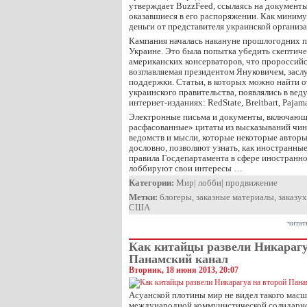
утверждает BuzzFeed, ссылаясь на документы
оказавшиеся в его распоряжении. Как миним
деньги от представителя украинской организа
Кампания началась накануне прошлогодних 
Украине. Это была попытка убедить скептич
американских консерваторов, что пророссийс
возглавляемая президентом Януковичем, засл
поддержки. Статьи, в которых можно найти о
украинского правительства, появлялись в ве
интернет-изданиях: RedState, Breitbart, Pajam
Электронные письма и документы, включающ
расфасованные» цитаты из высказываний чи
ведомств и мысли, которые некоторые автор
дословно, позволяют узнать, как иностранны
правила Госдепартамента в сфере иностранн
лоббируют свои интересы …
Категории:
Мир
|
лобби
|
продвижение
Метки:
блогеры
,
заказные материалы
,
заказух
США
читат
Как китайцы развели Никарагу
Панамский канал
Вторник, 18 июня 2013, 20:07
Асуанской плотины мир не видел такого мас
международной коммунистической солидарн