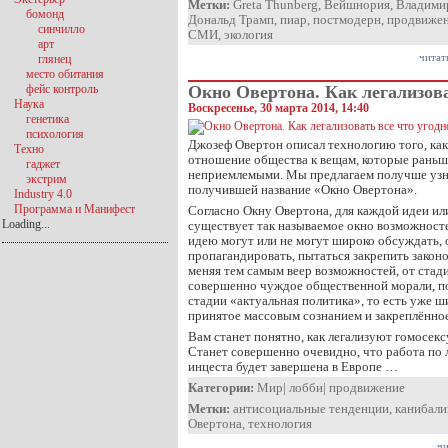
Метки:
Greta Thunberg
,
Вейшнория
,
Владими
бомонд
Дональд Трамп
,
пиар
,
постмодерн
,
продвиже
синчилло
СМИ
,
экология
арт
читат
глянец
место обитания
фейс контроль
Окно Овертона. Как легализова
Наука
Воскресенье, 30 марта 2014, 14:40
генетика
психология
Джозеф Овертон описал технологию того, ка
Техно
отношение общества к вещам, которые раньш
гаджет
неприемлемыми. Мы предлагаем получше узна
экстрим
получившей название «Окно Овертона».
Industry 4.0
Программа и Манифест
Согласно Окну Овертона, для каждой идеи ил
Loading...
существует так называемое окно возможносте
идею могут или не могут широко обсуждать,
пропагандировать, пытаться закрепить законо
меняя тем самым веер возможностей, от стад
совершенно чуждое общественной морали, п
стадии «актуальная политика», то есть уже 
принятое массовым сознанием и закреплённое
Вам станет понятно, как легализуют гомосек
Станет совершенно очевидно, что работа по 
инцеста будет завершена в Европе …
Категории:
Мир
|
лобби
|
продвижение
Метки:
антисоциальные тенденции
,
канибали
Овертона
,
технология
чи