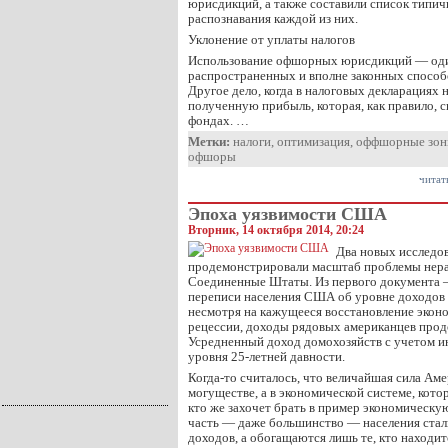
юрисдикций, а также составили список типи
распознавания каждой из них.
Уклонение от уплаты налогов
Использование офшорных юрисдикций — оди
распространенных и вполне законных способ
Другое дело, когда в налоговых декларациях
полученную прибыль, которая, как правило, с
фондах. …
Метки:
налоги
,
оптимизация
,
оффшорные зо
офшоры
читат
Эпоха уязвимости США
Вторник, 14 октября 2014, 20:24
Два новых исследов
продемонстрировали масштаб проблемы нера
Соединенные Штаты. Из первого документа 
переписи населения США об уровне доходов и
несмотря на кажущееся восстановление экон
рецессии, доходы рядовых американцев прод
Усредненный доход домохозяйств с учетом и
уровня 25-летней давности.
Когда-то считалось, что величайшая сила Аме
могуществе, а в экономической системе, кото
кто же захочет брать в пример экономическу
часть — даже большинство — населения сталк
доходов, а обогащаются лишь те, кто находит