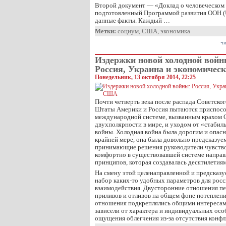
Второй документ — «Доклад о человеческом 
подготовленный Программой развития ООН 
данные факты. Каждый …
Метки:
социум
,
США
,
экономика
чи
Издержки новой холодной войн
Россия, Украина и экономиче
Понедельник, 13 октября 2014, 22:25
Почти четверть века после распада Советск
Штаты Америки и Россия пытаются приспосо
международной системе, вызванным крахом 
двухполярности в мире, и уходом от «стабил
войны. Холодная война была дорогим и опас
крайней мере, она была довольно предсказуе
принимающие решения руководители чувство
комфортно в существовавшей системе напра
принципов, которая создавалась десятилетиям
На смену этой целенаправленной и предсказу
набор каких-то удобных параметров для рос
взаимодействия. Двусторонние отношения п
приливов и отливов на общем фоне потеплени
отношения подкреплялись общими интересами
зависели от характера и индивидуальных осо
ощущения облегчения из-за отсутствия конф