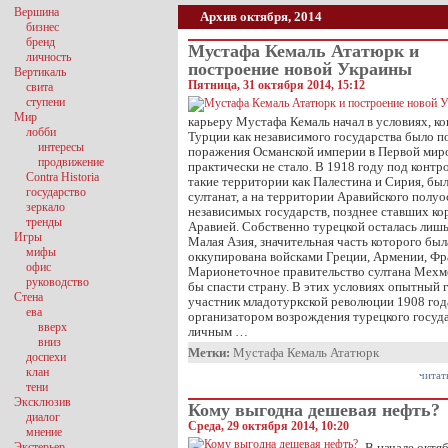
Вершина
Архив октября, 2014
бизнес
бренд
Мустафа Кемаль Ататюрк и
личность
построение новой Украины
Вертикаль
Пятница, 31 октября 2014, 15:12
свита
ступени
Мир
карьеру Мустафа Кемаль начал в условиях, к
лобби
Турции как независимого государства было п
интересы
поражения Османской империи в Первой миро
продвижение
практически не стало. В 1918 году под конт
Contra Historia
такие территории как Палестина и Сирия, бы
государство
султанат, а на территории Аравийского полуо
зеркало
независимых государств, позднее ставших ко
тренды
Аравией. Собственно турецкой осталась лиш
Игры
Малая Азия, значительная часть которого был
мифы
оккупирована войсками Греции, Армении, Фр
офис
Марионеточное правительство султана Мехмед
руководство
бы спасти страну. В этих условиях опытный
Стена
участник младотуркской революции 1908 года
ева
организатором возрождения турецкого госуд
вверх
личным …
вниз
Метки:
Мустафа Кемаль Ататюрк
доспехи
клан
читат
тени
Эксклюзив
Кому выгодна дешевая нефть?
диалог
Среда, 29 октября 2014, 10:20
мнение
Экстерьер
В начале окт