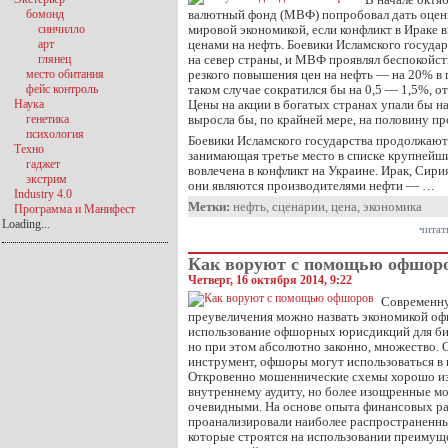
бомонд
валютный фонд (МВФ) попробовал дать оценк
синчилло
мировой экономикой, если конфликт в Ираке в
арт
ценами на нефть. Боевики Исламского госуда
глянец
на север страны, и МВФ проявлял беспокойс
место обитания
резкого повышения цен на нефть — на 20% в 
фейс контроль
таком случае сократился бы на 0,5 — 1,5%, о
Наука
Цены на акции в богатых странах упали бы на
генетика
выросла бы, по крайней мере, на половину п
психология
Боевики Исламского государства продолжают
Техно
занимающая третье место в списке крупнейш
гаджет
вовлечена в конфликт на Украине. Ирак, Сири
экстрим
они являются производителями нефти — …
Industry 4.0
Метки:
нефть
,
сценарии
,
цена
,
экономика
Программа и Манифест
Loading...
читат
Как воруют с помощью офшор
Четверг, 16 октября 2014, 9:22
Современну
преувеличения можно назвать экономикой оф
использование офшорных юрисдикций для би
но при этом абсолютно законно, множество. 
инструмент, офшоры могут использоваться в
Откровенно мошеннические схемы хорошо из
внутреннему аудиту, но более изощренные мо
очевидными. На основе опыта финансовых р
проанализировали наиболее распространенн
которые строятся на использовании преиму