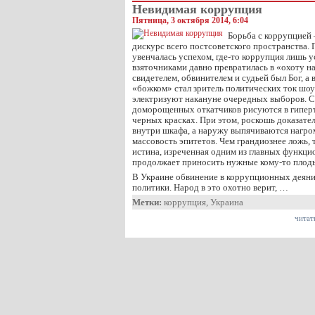
Невидимая коррупция
Пятница, 3 октября 2014, 6:04
Борьба с коррупцией 
дискурс всего постсоветского пространства. 
увенчалась успехом, где-то коррупция лишь у
взяточниками давно превратилась в «охоту на
свидетелем, обвинителем и судьей был Бог, а 
«божком» стал зритель политических ток шоу 
электризуют накануне очередных выборов. 
доморощенных откатчиков рисуются в гипер
черных красках. При этом, роскошь доказате
внутри шкафа, а наружу выпячиваются нагр
массовость эпитетов. Чем грандиознее ложь, т
истина, изреченная одним из главных функци
продолжает приносить нужные кому-то плод
В Украине обвинение в коррупционных деян
политики. Народ в это охотно верит, …
Метки:
коррупция
,
Украина
читат