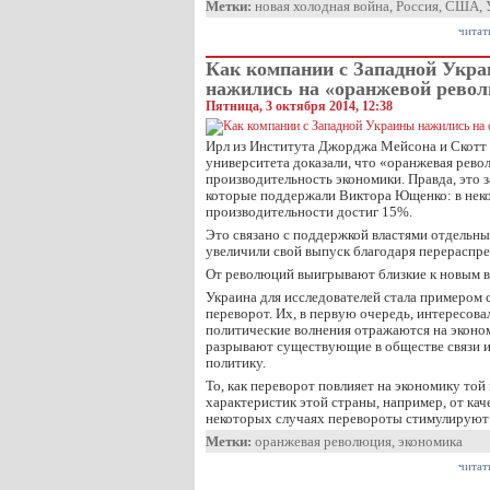
Метки:
новая холодная война
,
Россия
,
США
,
читат
Как компании с Западной Укр
нажились на «оранжевой рево
Пятница, 3 октября 2014, 12:38
Ирл из Института Джорджа Мейсона и Скотт 
университета доказали, что «оранжевая рев
производительность экономики. Правда, это 
которые поддержали Виктора Ющенко: в неко
производительности достиг 15%.
Это связано с поддержкой властями отдельны
увеличили свой выпуск благодаря перераспр
От революций выигрывают близкие к новым в
Украина для исследователей стала примером 
переворот. Их, в первую очередь, интересова
политические волнения отражаются на эконо
разрывают существующие в обществе связи 
политику.
То, как переворот повлияет на экономику той 
характеристик этой страны, например, от кач
некоторых случаях перевороты стимулируют
Метки:
оранжевая революция
,
экономика
читат