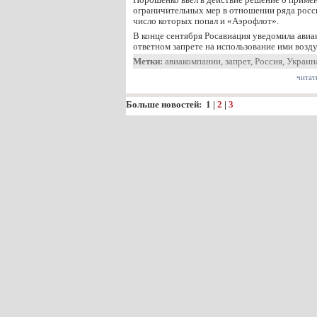
ограничительных мер в отношении ряда росс
число которых попал и «Аэрофлот».
В конце сентября Росавиация уведомила ави
ответном запрете на использование ими воз
Метки:
авиакомпании
,
запрет
,
Россия
,
Украин
читат
Больше новостей:
1
|
2
|
3