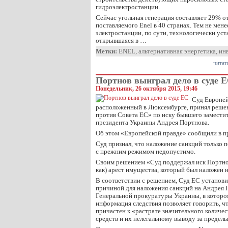
гидроэлектростанции.
Сейчас угольная генерация составляет 29% о
поставляемого Enel в 40 странах. Тем не мене
электростанции, по сути, технологически уст
открывшаяся в …
Метки:
ENEL
,
альтернативная энергетика
,
ин
читат
Портнов выиграл дело в суде 
Понедельник, 26 октября 2015, 19:46
Суд Европей
расположенный в Люксембурге, принял реше
против Совета ЕС» по иску бывшего замести
президента Украины Андрея Портнова.
Об этом «Европейской правде» сообщили в п
Суд признал, что наложение санкций только 
с прежним режимом недопустимо.
Своим решением «Суд поддержал иск Портнов
как) арест имущества, который был наложен на
В соответствии с решением, Суд ЕС установи
причиной для наложения санкций на Андрея 
Генеральной прокуратуры Украины, в которо
информация следствия позволяет говорить, ч
причастен к «растрате значительного количе
средств и их нелегальному выводу за предел