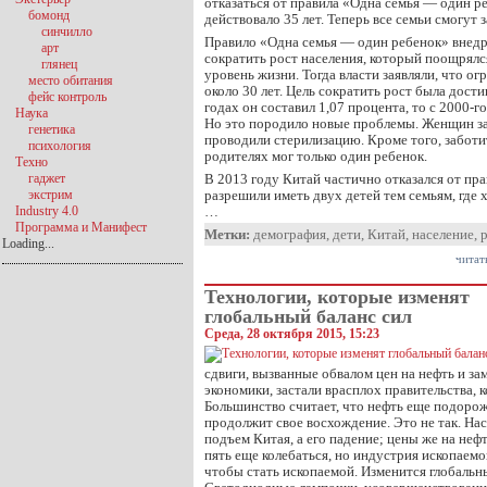
отказаться от правила «Одна семья — один р
бомонд
действовало 35 лет. Теперь все семьи смогут 
синчилло
Правило «Одна семья — один ребенок» внедр
арт
сократить рост населения, который поощрял
глянец
уровень жизни. Тогда власти заявляли, что ог
место обитания
около 30 лет. Цель сократить рост была дост
фейс контроль
годах он составил 1,07 процента, то с 2000-г
Наука
Но это породило новые проблемы. Женщин за
генетика
проводили стерилизацию. Кроме того, заботи
психология
родителях мог только один ребенок.
Техно
гаджет
В 2013 году Китай частично отказался от пра
экстрим
разрешили иметь двух детей тем семьям, где 
Industry 4.0
…
Программа и Манифест
Метки:
демография
,
дети
,
Китай
,
население
,
Loading...
читат
Технологии, которые изменят
глобальный баланс сил
Среда, 28 октября 2015, 15:23
сдвиги, вызванные обвалом цен на нефть и за
экономики, застали врасплох правительства, 
Большинство считает, что нефть еще подорож
продолжит свое восхождение. Это не так. На
подъем Китая, а его падение; цены же на неф
пять еще колебаться, но индустрия ископаемог
чтобы стать ископаемой. Изменится глобальны