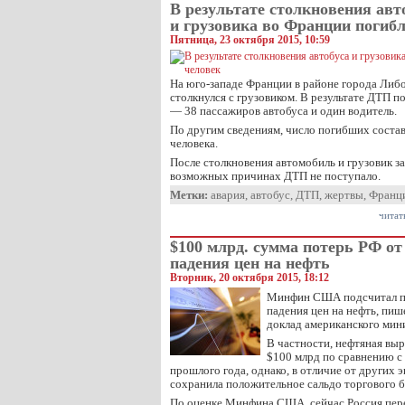
В результате столкновения авт
и грузовика во Франции погибл
Пятница, 23 октября 2015, 10:59
На юго-западе Франции в районе города Либ
столкнулся с грузовиком. В результате ДТП п
— 38 пассажиров автобуса и один водитель.
По другим сведениям, число погибших соста
человека.
После столкновения автомобиль и грузовик з
возможных причинах ДТП не поступало.
Метки:
авария
,
автобус
,
ДТП
,
жертвы
,
Франц
читат
$100 млрд. сумма потерь РФ от
падения цен на нефть
Вторник, 20 октября 2015, 18:12
Минфин США подсчитал п
падения цен на нефть, пиш
доклад американского мин
В частности, нефтяная выр
$100 млрд по сравнению 
прошлого года, однако, в отличие от других 
сохранила положительное сальдо торгового б
По оценке Минфина США, сейчас Россия пер