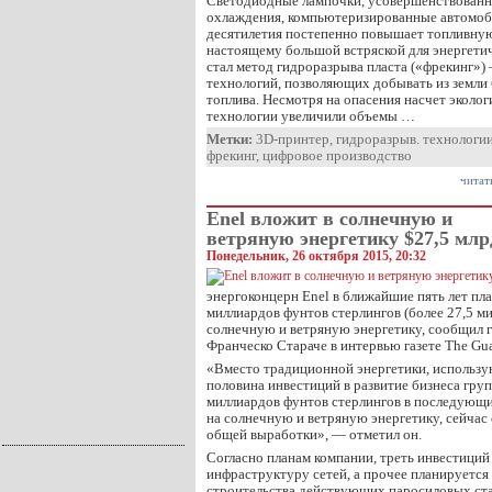
Светодиодные лампочки, усовершенствованн
охлаждения, компьютеризированные автомоби
десятилетия постепенно повышает топливную
настоящему большой встряской для энергет
стал метод гидроразрыва пласта («фрекинг»)
технологий, позволяющих добывать из земли
топлива. Несмотря на опасения насчет эколог
технологии увеличили объемы …
Метки:
3D-принтер
,
гидроразрыв. технологи
фрекинг
,
цифровое производство
читат
Enel вложит в солнечную и
ветряную энергетику $27,5 млр
Понедельник, 26 октября 2015, 20:32
энергоконцерн Enel в ближайшие пять лет пл
миллиардов фунтов стерлингов (более 27,5 ми
солнечную и ветряную энергетику, сообщил 
Франческо Стараче в интервью газете The Gua
«Вместо традиционной энергетики, использу
половина инвестиций в развитие бизнеса гру
миллиардов фунтов стерлингов в последующие
на солнечную и ветряную энергетику, сейч
общей выработки», — отметил он.
Согласно планам компании, треть инвестиций
инфраструктуру сетей, а прочее планируется
строительства действующих паросиловых ста