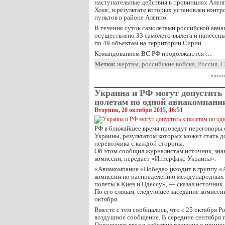
наступательные действия в провинциях Алепп
Хомс, в результате которых установлен конт
пунктов в районе Алеппо.
В течение суток самолетами российской ави
осуществлено 33 самолето-вылета и нанесен
по 49 объектам на территории Сирии.
Командованием ВС РФ продолжаются …
Метки:
жертвы
,
российские войска
,
Россия
,
С
читат
Украина и РФ могут допустить
полетам по одной авиакомпани
Вторник, 20 октября 2015, 16:51
РФ в ближайшее время проведут переговоры 
Украины, результатом которых может стать 
перевозчика с каждой стороны.
Об этом сообщил журналистам источник, зна
комиссии, передает «Интерфакс-Украина».
«Авиакомпания «Победа» (входит в группу 
комиссии по распределению международных ч
полеты в Киев и Одессу», — сказал источник.
По его словам, следующее заседание комисси
октября.
Вместе с тем сообщалось, что с 25 октября 
воздушное сообщение. В середине сентября 
Порошенко ввел в действие решение о приме