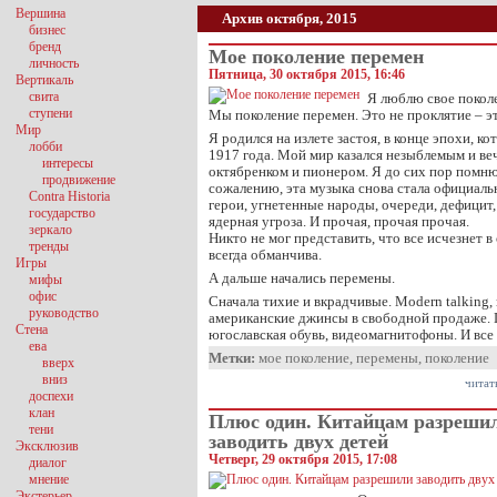
Вершина
Архив октября, 2015
бизнес
бренд
Мое поколение перемен
личность
Пятница, 30 октября 2015, 16:46
Вертикаль
свита
Я люблю свое покол
ступени
Мы поколение перемен. Это не проклятие – эт
Мир
Я родился на излете застоя, в конце эпохи, ко
лобби
1917 года. Мой мир казался незыблемым и ве
интересы
октябренком и пионером. Я до сих пор помню 
продвижение
сожалению, эта музыка снова стала официаль
Contra Historia
герои, угнетенные народы, очереди, дефицит, 
государство
ядерная угроза. И прочая, прочая прочая.
зеркало
Никто не мог представить, что все исчезнет в
тренды
всегда обманчива.
Игры
А дальше начались перемены.
мифы
офис
Сначала тихие и вкрадчивые. Modern talking,
руководство
американские джинсы в свободной продаже. 
Стена
югославская обувь, видеомагнитофоны. И все
ева
Метки:
мое поколение
,
перемены
,
поколение
вверх
вниз
читат
доспехи
клан
Плюс один. Китайцам разреши
тени
заводить двух детей
Эксклюзив
Четверг, 29 октября 2015, 17:08
диалог
мнение
Экстерьер