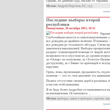
Однако, по данным суда, письмо от Украины
Метки:
Андрей Портнов
,
ЕС
,
суд
читат
Последние выборы второй
республики
Понедельник, 26 октября 2015, 16:52
Украин
Глубочайшая низость и самопожертвование у 
все доводим до крайних величин. И неважно
все доводим до тотального абсурда. Снова п
закончился вакханалией. Выборы превратилис
раздачу гуманитарной помощи от людей, кот
возможности и опустили их до уровня попро
за «Оскар» по популизму, за «Золотую Пальм
деструктиву, за «Эмми» по кричащей и лезущ
наружки.
Грязь, ложь, провокации, продажность, подло
понятия — это то, чем запомнят эту кампани
Полное отсутствие свежих идей и реальных 
в пассив этой кампании.
Я не буду более подробно останавливаться на
волеизъявления. Остановлюсь …
Метки:
выборы
,
закон о выборах
,
партии
,
пар
читат