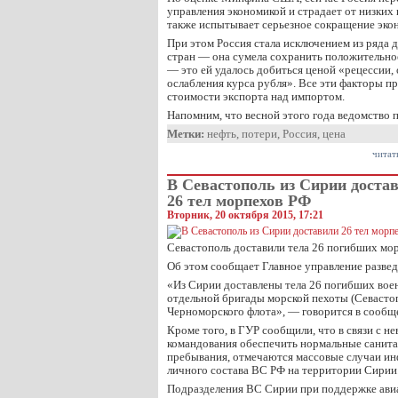
управления экономикой и страдает от низких 
также испытывает серьезное сокращение эко
При этом Россия стала исключением из ряда
стран — она сумела сохранить положительное
— это ей удалось добиться ценой «рецессии,
ослабления курса рубля». Все эти факторы 
стоимости экспорта над импортом.
Напомним, что весной этого года ведомство 
Метки:
нефть
,
потери
,
Россия
,
цена
читат
В Севастополь из Сирии доста
26 тел морпехов РФ
Вторник, 20 октября 2015, 17:21
Севастополь доставили тела 26 погибших мор
Об этом сообщает Главное управление разв
«Из Сирии доставлены тела 26 погибших вое
отдельной бригады морской пехоты (Севасто
Черноморского флота», — говорится в сообщ
Кроме того, в ГУР сообщили, что в связи с 
командования обеспечить нормальные санита
пребывания, отмечаются массовые случаи и
личного состава ВС РФ на территории Сирии
Подразделения ВС Сирии при поддержке ав