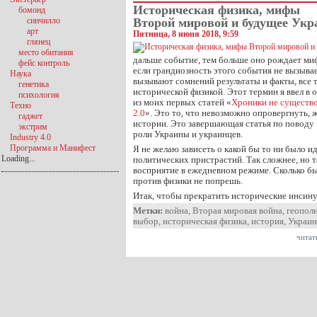
Историческая физика, мифы
бомонд
синчилло
Второй мировой и будущее Ук
арт
Пятница, 8 июня 2018, 9:59
глянец
место обитания
дальше событие, тем больше оно рождает ми
фейс контроль
если грандиозность этого события не вызывае
Наука
вызывают сомнений результаты и факты, все т
генетика
исторической физикой. Этот термин я ввел в 
психология
из моих первых статей «
Хроники не существо
Техно
2.0
». Это то, что невозможно опровергнуть,
гаджет
истории. Это завершающая статья по поводу
экстрим
роли Украины и украинцев.
Industry 4.0
Программа и Манифест
Я не желаю зависеть о какой бы то ни было 
Loading...
политических пристрастий. Так сложнее, но т
восприятие в ежедневном режиме. Сколько бы
против физики не попрешь.
Итак, чтобы прекратить исторические инсин
Метки:
война
,
Вторая мировая война
,
геопол
выбор
,
историческая физика
,
история
,
Украин
читат