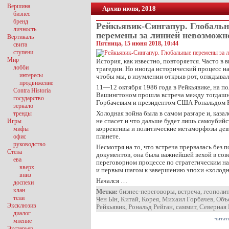
Вершина
Архив июня, 2018
бизнес
бренд
Рейкьявик-Сингапур. Глобаль
личность
перемены за линией невозможн
Вертикаль
Пятница, 15 июня 2018, 10:44
свита
ступени
Мир
История, как известно, повторяется. Часто в 
лобби
трагедии. Но иногда исторический процесс на
интересы
чтобы мы, в изумлении открыв рот, оглядывал
продвижение
11—12 октября 1986 года в Рейкьявике, на п
Contra Historia
Вашингтоном прошла встреча между тогдаш
государство
Горбачевым и президентом США Рональдом Р
зеркало
Холодная война была в самом разгаре и, казал
тренды
не спасет и что дальше будет лишь самоубийс
Игры
коррективы и политические метаморфозы дев
мифы
планете.
офис
руководство
Несмотря на то, что встреча прервалась без 
Стена
документов, она была важнейшей вехой в сов
ева
переговорном процессе по стратегическим 
вверх
и первым шагом к завершению эпохи «холод
вниз
Начался …
доспехи
клан
Метки:
бизнес-переговоры
,
встреча
,
геополи
тени
Чен Ын
,
Китай
,
Корея
,
Михаил Горбачев
,
Объ
Эксклюзив
Рейкьявик
,
Рональд Рейган
,
саммит
,
Северная 
диалог
читат
мнение
Экстерьер