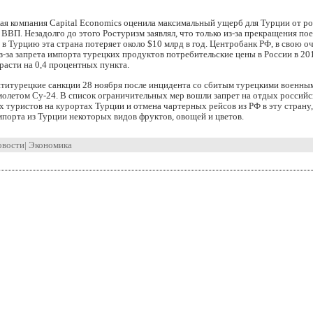
ая компания Capital Economics оценила максимальный ущерб для Турции от р
 ВВП. Незадолго до этого Ростуризм заявлял, что только из-за прекращения по
 в Турцию эта страна потеряет около $10 млрд в год. Центробанк РФ, в свою о
з-за запрета импорта турецких продуктов потребительские цены в России в 2
расти на 0,4 процентных пункта.
нтитурецкие санкции 28 ноября после инцидента со сбитым турецкими военны
молетом Су-24. В список ограничительных мер вошли запрет на отдых россий
 туристов на курортах Турции и отмена чартерных рейсов из РФ в эту страну,
порта из Турции некоторых видов фруктов, овощей и цветов.
овости
|
Экономика