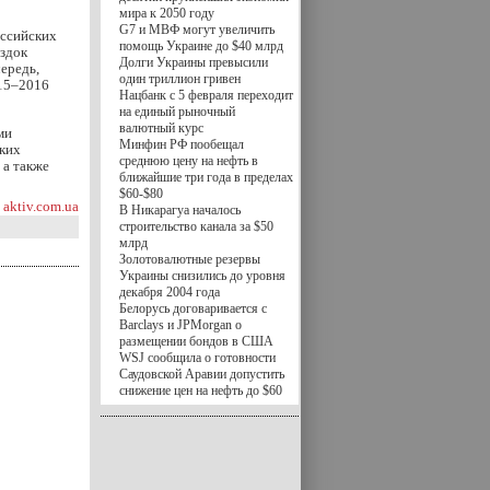
мира к 2050 году
G7 и МВФ могут увеличить
оссийских
помощь Украине до $40 млрд
ездок
Долги Украины превысили
чередь,
один триллион гривен
015–2016
Нацбанк с 5 февраля переходит
на единый рыночный
валютный курс
ми
Минфин РФ пообещал
ских
среднюю цену на нефть в
 а также
ближайшие три года в пределах
$60-$80
aktiv.com.ua
В Никарагуа началось
строительство канала за $50
млрд
Золотовалютные резервы
Украины снизились до уровня
декабря 2004 года
Белорусь договаривается с
Barclays и JPMorgan о
размещении бондов в США
WSJ сообщила о готовности
Саудовской Аравии допустить
снижение цен на нефть до $60