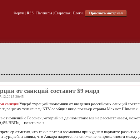
Форум
|
RSS
|
Партнеры
|
Стартовая
|
Блоги
|
Прислать материал
рции от санкций составит $9 млрд
7.12.2015 20:45
Ущерб турецкой экономики от введения российских санкций состав
ре турецкому телеканалу NTV сообщил вице-премьер страны Мехмет Шимшек.
 отношений с Россией, который на данном этапе мы не рассматриваем, может
0,4% ВВП», – пояснил он.
-премьер отметил, что такие потери возможны при худшем варианте развития
и Турцией, и заявил, что Анкара надеется на снижение напряженности между 