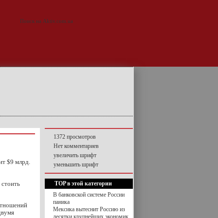
1372 просмотров
Нет комментариев
увеличить шрифт
ит $9 млрд.
уменьшить шрифт
 стоить
TOP в этой категории
В банковской системе России
паника
 отношений
Мексика вытеснит Россию из
двумя
десятки крупнейших экономик