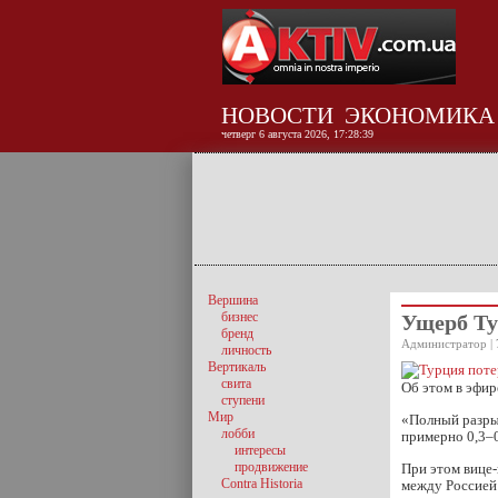
НОВОСТИ
ЭКОНОМИКА
четверг 6 августа 2026, 17:28:39
Вершина
бизнес
Ущерб Ту
бренд
Администратор | 
личность
Вертикаль
свита
Об этом в эфи
ступени
Мир
«Полный разрыв
лобби
примерно 0,3–
интересы
продвижение
При этом вице
Contra Historia
между Россией 