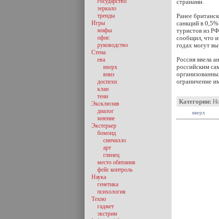
государство
странами.
зеркало
тренды
Ранее британск
Игры
санкций в 0,5%
мифы
туристов из РФ
офис
сообщил, что и
руководство
годах могут вы
Стена
Россия ввела а
ева
российским са
вверх
организованных
вниз
ограничение им
доспехи
клан
тени
Категории:
Н
Эксклюзив
диалог
вверх
мнение
Экстерьер
бомонд
синчилло
арт
глянец
место обитания
фейс контроль
Наука
генетика
психология
Техно
гаджет
экстрим