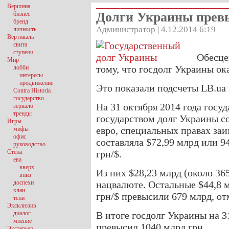
Вершина
Долги Украины превы
бизнес
бренд
Администратор | 4.12.2014 6:19
личность
Вертикаль
свита
ступени
Обесце
Мир
тому, что госдолг Украины ок
лобби
интересы
продвижение
Это показали подсчеты LB.ua
Contra Historia
государство
На 31 октября 2014 года гос
зеркало
тренды
государством долг Украины со
Игры
евро, специальных правах за
мифы
офис
составляла $72,99 млрд или 9
руководство
Стена
грн/$.
ева
вверх
Из них $28,23 млрд (около 36
вниз
доспехи
нацвалюте. Остальные $44,8 
клан
грн/$ превысили 679 млрд, отм
тени
Эксклюзив
диалог
В итоге госдолг Украины на 3
мнение
превысил 1040 млрд грн.
Экстерьер