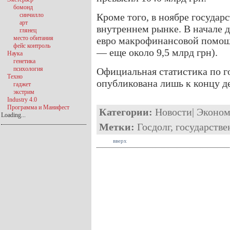
бомонд
синчилло
Кроме того, в ноябре государс
арт
внутреннем рынке. В начале д
глянец
место обитания
евро макрофинансовой помощ
фейс контроль
— еще около 9,5 млрд грн).
Наука
генетика
психология
Официальная статистика по го
Техно
опубликована лишь к концу д
гаджет
экстрим
Industry 4.0
Программа и Манифест
Категории:
Новости
|
Эконом
Loading...
Метки:
Госдолг
,
государстве
вверх