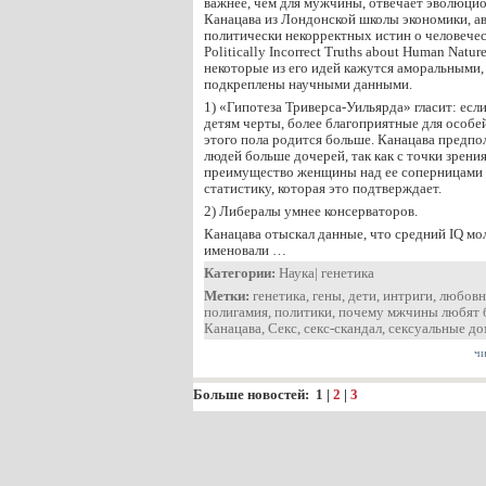
важнее, чем для мужчины, отвечает эволюци
Канацава из Лондонской школы экономики, ав
политически некорректных истин о человечес
Politically Incorrect Truths about Human Natur
некоторые из его идей кажутся аморальными, 
подкреплены научными данными.
1) «Гипотеза Триверса-Уильярда» гласит: есл
детям черты, более благоприятные для особе
этого пола родится больше. Канацава предпо
людей больше дочерей, так как с точки зрени
преимущество женщины над ее соперницами 
статистику, которая это подтверждает.
2) Либералы умнее консерваторов.
Канацава отыскал данные, что средний IQ м
именовали …
Категории:
Наука
|
генетика
Метки:
генетика
,
гены
,
дети
,
интриги
,
любовн
полигамия
,
политики
,
почему мжчины любят 
Канацава
,
Секс
,
секс-скандал
,
сексуальные до
чи
Больше новостей:
1
|
2
|
3