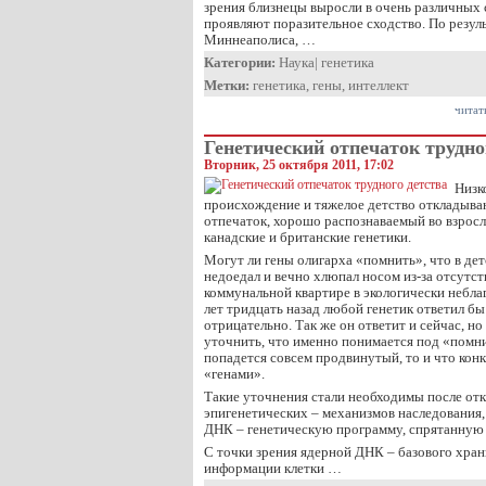
зрения близнецы выросли в очень различных 
проявляют поразительное сходство. По резуль
Миннеаполиса, …
Категории:
Наука
|
генетика
Метки:
генетика
,
гены
,
интеллект
читат
Генетический отпечаток трудно
Вторник, 25 октября 2011, 17:02
Низк
происхождение и тяжелое детство откладыва
отпечаток, хорошо распознаваемый во взросл
канадские и британские генетики.
Могут ли гены олигарха «помнить», что в де
недоедал и вечно хлюпал носом из-за отсутств
коммунальной квартире в экологически небл
лет тридцать назад любой генетик ответил бы
отрицательно. Так же он ответит и сейчас, н
уточнить, что именно понимается под «помнит
попадется совсем продвинутый, то и что кон
«генами».
Такие уточнения стали необходимы после от
эпигенетических – механизмов наследования
ДНК – генетическую программу, спрятанную 
С точки зрения ядерной ДНК – базового хра
информации клетки …