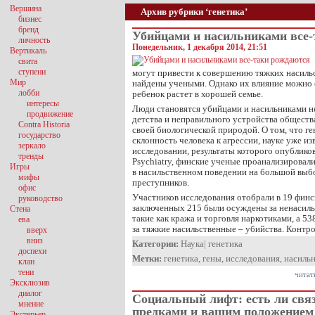
Вершина
Архив рубрики ‘генетика’
бизнес
бренд
Убийцами и насильниками все
личность
Понедельник, 1 декабря 2014, 21:51
Вертикаль
свита
ступени
могут привести к совершению тяжких насиль
Мир
найдены учеными. Однако их влияние можно 
лобби
ребенок растет в хорошей семье.
интересы
Люди становятся убийцами и насильниками не
продвижение
детства и неправильного устройства общества
Contra Historia
своей биологической природой. О том, что ге
государство
склонность человека к агрессии, науке уже из
зеркало
исследовании, результаты которого опублико
тренды
Psychiatry, финские ученые проанализировал
Игры
в насильственном поведении на большой выб
мифы
преступников.
офис
Участников исследования отобрали в 19 финс
руководство
заключенных 215 были осуждены за ненасиль
Стена
такие как кража и торговля наркотиками, а 53
ева
за тяжкие насильственные – убийства. Конт
вверх
вниз
Категории:
Наука
|
генетика
доспехи
Метки:
генетика
,
гены
,
исследования
,
насиль
клан
тени
читат
Эксклюзив
диалог
Социальный лифт: есть ли свя
мнение
предками и вашим положением
Экстерьер