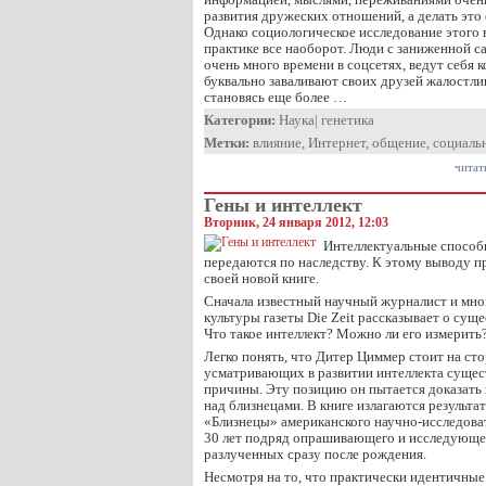
развития дружеских отношений, а делать это
Однако социологическое исследование этого в
практике все наоборот. Люди с заниженной 
очень много времени в соцсетях, ведут себя
буквально заваливают своих друзей жалостл
становясь еще более …
Категории:
Наука
|
генетика
Метки:
влияние
,
Интернет
,
общение
,
социаль
читат
Гены и интеллект
Вторник, 24 января 2012, 12:03
Интеллектуальные способ
передаются по наследству. К этому выводу 
своей новой книге.
Сначала известный научный журналист и мно
культуры газеты Die Zeit рассказывает о су
Что такое интеллект? Можно ли его измерить
Легко понять, что Дитер Циммер стоит на ст
усматривающих в развитии интеллекта сущес
причины. Эту позицию он пытается доказать
над близнецами. В книге излагаются результ
«Близнецы» американского научно-исследоват
30 лет подряд опрашивающего и исследующе
разлученных сразу после рождения.
Несмотря на то, что практически идентичные