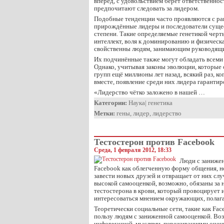
вперёд, с удовольствием берёт ответственнос
предпочитают следовать за лидером.
Подобные тенденции часто проявляются с ранн
прирождённые лидеры и последователи суще
степени. Такие определяемые генетикой черт
интеллект, воля к доминированию и физическ
свойственны людям, занимающим руководящи
Их подчинённые также могут обладать всеми
Однако, учитывая законы эволюции, которые
групп ещё миллионы лет назад, всякий раз, к
вместе, появление среди них лидера гарантир
«Лидерство чётко заложено в нашей …
Категории:
Наука
|
генетика
Метки:
гены
,
лидер
,
лидерство
Тестостерон против Facebook
Среда, 1 февраля 2012, 18:33
Люди с заниже
Facebook как облегченную форму общения, но
завести новых друзей и отвращает от них сл
высокой самооценкой, возможно, обязаны за
тестостерона в крови, который провоцирует 
интересоваться мнением окружающих, полаг
Теоретически социальные сети, такие как Fac
пользу людям с заниженной самооценкой. Во
информацией, мыслями, переживаниями очень