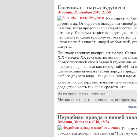
Евгеника – наука будущего
Вторник, 21 декабря 2010, 21:58
Как известно, бл
дорога в ад. Отнюдь не о выведении «новой 
Гальтон, когда представил на суд общественн
евгенику. Усилиями нацистов репутация евген
что само это слово продолжает оставаться ру
наука могла бы спасать людей от болезней, с
смерти…
Поначалу евгенику восприняли на ура. Самы
XIX – начале XX века охотно встали под знам
провозгласившей своей задачей улучшение че
предотвращение людских страданий. «Из-за 
цивилизованная человеческая порода гораздо
любого другого вида – как диких, так и од
Если бы на усовершенствование человеческо
двадцатую часть тех сил и средств, что …
Категории:
Наука
|
генетика
Метки:
генетика
,
гены
,
евгеника
,
история
,
нау
читат
Неудобная правда о нашей эво
Вторник, 30 ноября 2010, 16:54
Почему 
рождаются дочери, чем сыновья? Потому чт