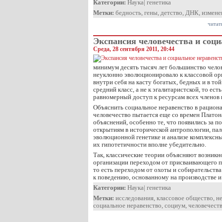
Категории:
Наука
|
генетика
Метки:
бедность
,
гены
,
детство
,
ДНК
,
измене
читат
Экспансия человечества и соци
Среда, 28 сентября 2011, 20:44
минимум десять тысяч лет большинство чело
неуклонно эволюционировало к классовой орг
внутри себя на касту богатых, бедных и в то
средний класс, а не к эгалитаристской, то ес
равномерный доступ к ресурсам всех членов 
Объяснить социальное неравенство в рацион
человечество пытается еще со времен Платона
объяснений, особенно те, что появились за п
открытиям в исторической антропологии, па
эволюционной генетике и анализе комплексны
их гипотетичности вполне убедительно.
Так, классические теории объясняют возникн
организации переходом от присваивающего п
то есть переходом от охоты и собирательства
к поведению, основанному на производстве 
Категории:
Наука
|
генетика
Метки:
исследования
,
классовое общество
,
н
социальное неравенство
,
социум
,
человечест