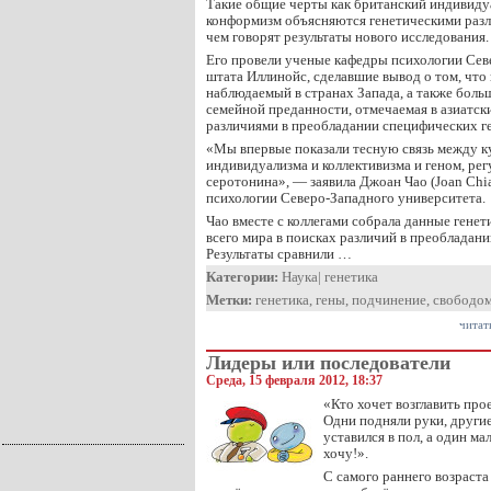
Такие общие черты как британский индивиду
конформизм объясняются генетическими разл
чем говорят результаты нового исследования.
Его провели ученые кафедры психологии Сев
штата Иллинойс, сделавшие вывод о том, что
наблюдаемый в странах Запада, а также больш
семейной преданности, отмечаемая в азиатск
различиями в преобладании специфических г
«Мы впервые показали тесную связь между 
индивидуализма и коллективизма и геном, р
серотонина», — заявила Джоан Чао (Joan Chi
психологии Северо-Западного университета.
Чао вместе с коллегами собрала данные генет
всего мира в поисках различий в преобладани
Результаты сравнили …
Категории:
Наука
|
генетика
Метки:
генетика
,
гены
,
подчинение
,
свободо
читат
Лидеры или последователи
Среда, 15 февраля 2012, 18:37
«Кто хочет возглавить про
Одни подняли руки, другие
уставился в пол, а один м
хочу!».
С самого раннего возраста 