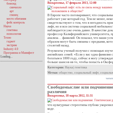
Воскресенье, 17 февраля 2013, 12:00
бомонд
синчилло
арт
глянец
В Европе часто поговаривают, что социальный
место обитания
работает уже который год. Тем не менее, нек
фейс контроль
свидетельствуют о том, что в негодность пр
Наука
лифт, но и вся система социальной мобильност
генетика
наблюдается уже очень давно. В качестве док
психология
профессор Калифорнийского университета, п
Техно
анализа… фамилий. Он показал, что ваши ус
гаджет
образом могут быть связаны с предками, кот
экстрим
столетий назад.
Industry 4.0
Результаты ученый получил с помощью изуч
Программа и Манифест
английских семей. «Если у вас одна фамилия 
Loading...
богатым в 1800 году, сейчас я могу утверждать
больше шансов нв то, чтобы попасть в Оксф
Категории:
Наука
|
генетика
Метки:
общество
,
социальный лифт
,
социальн
читат
Свободомыслие или подчинение
различия
Воскресенье, 18 марта 2012, 11:31
что культурные стереотипы глубоко укоренил
коде.