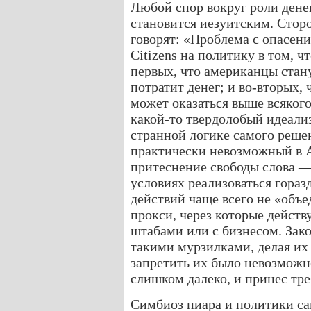
Любой спор вокруг роли дене
становится иезуитским. Сторо
говорят: «Проблема с опасен
Citizens на политику в том, 
первых, что американцы стану
потратит денег; и во-вторых,
может оказаться выше всяког
какой-то твердолобый идеали
странной логике самого реше
практически невозможный в 
притеснение свободы слова — 
условиях реализоваться гора
действий чаще всего не «объ
прокси, через которые дейст
штабами или с бизнесом. Зак
такими мурзилками, делая их 
запретить их было невозможно
слишком далеко, и принес тре
Симбиоз пиара и политики сам