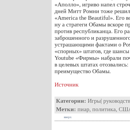
«Аполло», игриво напел строч
дней Митт Ромни тоже решил
«America the Beautiful». Его
ну а стратеги Обамы вскоре п
против республиканца. Его р
заброшенного и разрушенного
устрашающими фактами о Ром
«спорных» штатов, где шансы
Youtube «Фирмы» набрали поч
в целевых штатах отозвались:
преимущество Обамы.
Источник
Категории:
Игры
|
руководст
Метки:
пиар
,
политика
,
СШ
вверх