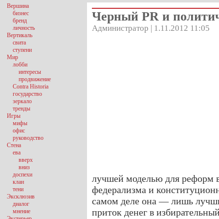
Вершина
Черный PR и полити
бизнес
бренд
Администратор | 1.11.2012 11:05
личность
Вертикаль
свита
ступени
Мир
лобби
интересы
продвижение
Contra Historia
государство
зеркало
тренды
Игры
мифы
офис
руководство
Стена
ева
вверх
вниз
доспехи
лучшей моделью для реформ 
клан
федерализма и конституционн
тени
Эксклюзив
самом деле она — лишь лучш
диалог
приток денег в избирательный
мнение
Экстерьер