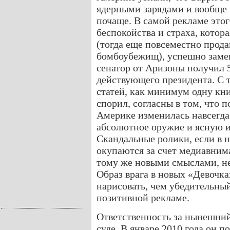
ядерными зарядами и вообще 
почаще. В самой рекламе это
беспокойства и страха, котора
(тогда еще повсеместно прод
бомбоубежищ), успешно замен
сенатор от Аризоны получил 
действующего президента. С 
статей, как минимум одну кни
спорил, согласны в том, что 
Америке изменилась навсегда
абсолютное оружие и ясную 
Скандальные ролики, если в н
окупаются за счет медиавнима
тому же новыми смыслами, не
Образ врага в новых «Девочк
нарисовать, чем убедительны
позитивной рекламе.
Ответственность за нынешний
суде. В январе 2010 года он п