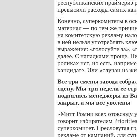
республиканских праймериз р
превысили расходы самих кан
Конечно, суперкомитеты в ос
материал — по тем же причин
на комитетскую рекламу нал
в ней нельзя употреблять кл
выражения: «голосуйте за», «
далее. С нападками проще. Н
роликах нет, но есть, наприм
кандидате. Или «случаи из жи
Все три смены завода собра
сцену. Мы три недели ее стр
поднялись менеджеры из Bai
закрыт, а мы все уволены
«Митт Ромни всех отовсюду у
говорит избирателям Prioriti
суперкомитет. Пресловутая гр
рекламе от кампаний, для суп