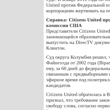
United против Федеральной и
корпорациям жертвовать на п
Справка: Citizens United п
комиссии США
Представители Citizens Unite
занимающейся образовательны
выпустить на DirecTV докум
Клинтон.
Cуд округа Колумбия решил, 
Файнголда от 2002 года (Bipa
ему, за 60 дней до федеральн
связанным с предвыборными 
эфирное время под политрекл
кандидатов.
Citizens United обратилась в 
признал, что требование зак
свободу слова, согласно пер