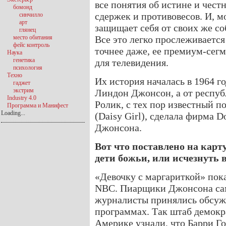
все понятия об истине и чест
бомонд
сдержек и противовесов. И, м
синчилло
арт
защищает себя от своих же с
глянец
место обитания
Все это легко прослеживаетс
фейс контроль
точнее даже, ее премиум-сег
Наука
генетика
для телевидения.
психология
Техно
Их история началась в 1964 г
гаджет
экстрим
Линдон Джонсон, а от респуб
Industry 4.0
Ролик, с тех пор известный п
Программа и Манифест
Loading...
(Daisy Girl), сделала фирма 
Джонсона.
Вот что поставлено на карту
дети божьи, или исчезнуть 
«Девочку с маргариткой» пока
NBC. Пиарщики Джонсона сами
журналисты принялись обсужд
программах. Так штаб демокра
Америке узнали, что Барри Г