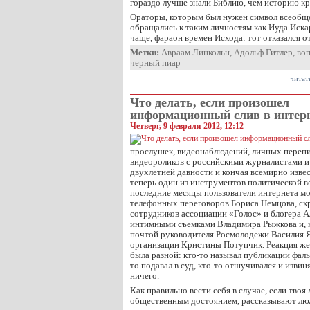
гораздо лучше знали Библию, чем историю к
Ораторы, которым был нужен символ всеобще
обращались к таким личностям как Иуда Иска
чаще, фараон времен Исхода: тот отказался 
Метки:
Авраам Линкольн
,
Адольф Гитлер
,
во
черный пиар
читат
Что делать, если произошел
информационный слив в интер
Четверг, 9 февраля 2012, 12:12
прослушек, видеонаблюдений, личных перепи
видеороликов с российскими журналистами 
двухлетней давности и кончая всемирно изв
теперь один из инструментов политической во
последние месяцы пользователи интернета мо
телефонных переговоров Бориса Немцова, с
сотрудников ассоциации «Голос» и блогера А
интимными съемками Владимира Рыжкова и, к
почтой руководителя Росмолодежи Василия Я
организации Кристины Потупчик. Реакция ж
была разной: кто-то называл публикации фаль
то подавал в суд, кто-то отшучивался и извиня
ничего.
Как правильно вести себя в случае, если твоя
общественным достоянием, рассказывают лю