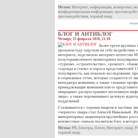
…
Метки:
Интернет
,
информация
,
компромат
,
ко
конфиденциальная информация
,
противодейс
противодействия
,
черный пиар
читат
БЛОГ И АНТИБЛОГ
Четверг, 25 февраля 2010, 21:18
Более трети крупных 
прошлом году ощутили на себе воздействие «
интернете, подсчитало интернет-агентство M
полуторамесячного мониторинга популярных
«туризм», «строительство», «ремонт», «банко
«одежда и стиль» и опроса представителей 1
популярность, как показало исследование, п
в социальных сетях, которые создаются от ли
менеджера компании, а также «ложные профа
принадлежащие компании или ее представите
пиарщики» распространяют негативную инфо
лица», а также переманивают целевую аудито
поддельный.
Сталкиваются с черным пиаром и частные ли
«черного» пиара стал Алексей Навальный. Из
миноритарных акционеров крупнейших росс
неизвестные сначала посвятили блог, в кото
Метки:
PR
,
блогеры
,
блоги
,
Интернет
,
пиар
,
Р
черный пиар