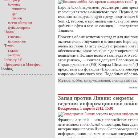
В
бомонд
Европейский парламент рассмотрит два чрез
синчилло
касающихся темы сланцевого газа. Первый, 
арт
влияния на окружающую среду, подготовил Б
глянец
Sonik), второй, о промышленных, энергетиче
место обитания
добычи нефти и газа из сланцев, — представ
фейс контроль
Тзцавела.
Наука
генетика
Проекты обоих отчетов выглядят для нас поло
психология
окончательное звучание в комиссиях Европар
Техно
очень жесткой. В игру входят огромные инте
гаджет
обеспокоены, какое влияние в долговременно
экстрим
появление в Польше нового газа, ведь это заб
Industry 4.0
этом рынке», — считает депутат Европарламе
Программа и Манифест
Справедливость» (PiS) Конрад Шиманьский (K
Loading...
представитель фракции «Европейские консе
вопросам сланцевого газа. Подобным образо
Метки:
лобби
,
пиар-компания
,
сланцевый газ
,
читат
Запад против Ливии: секреты
ведения информационной войн
Воскресенье, 1 апреля 2012, 15:01
Франции, а за ней — иных европейских стра
легитимность ливийской оппозиции, был сдел
интервенции против Ливии. Сопровождавшая
информационно-психологическая операция (И