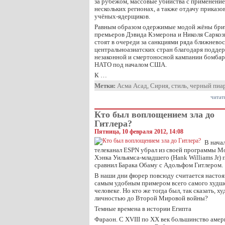
за рубежом, массовые убийства с применени
нескольких регионах, а также отдачу приказо
учёных-ядерщиков.
Равным образом одержимые модой жёны брит
премьеров Дэвида Кэмерона и Николя Саркоз
стоят в очереди за санкциями ряда ближнево
центральноазиатских стран благодаря подде
незаконной и смертоносной кампании бомба
НАТО под началом США.
К …
Метки:
Асма Асад
,
Сирия
,
стиль
,
черный пиа
читат
Кто был воплощением зла до
Гитлера?
Пятница, 10 февраля 2012, 14:08
В нача
телеканал ESPN убрал из своей программы Mo
Хэнка Уильямса-младшего (Hank Williams Jr) п
сравнил Барака Обаму с Адольфом Гитлером.
В наши дни фюрер повсюду считается насто
самым удобным примером всего самого худше
человеке. Но кто же тогда был, так сказать, 
личностью до Второй Мировой войны?
Темные времена в истории Египта
Фараон. С XVIII по XX век большинство амер