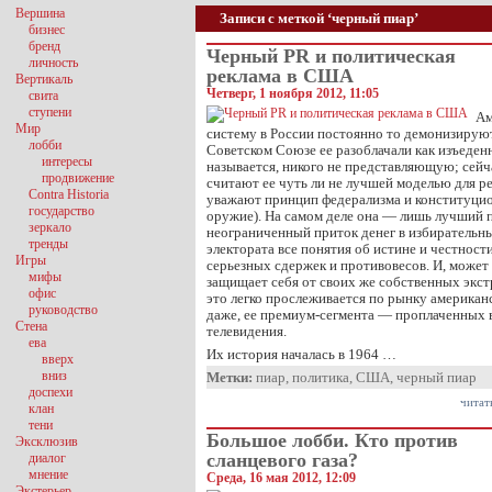
Вершина
Записи с меткой ‘черный пиар’
бизнес
бренд
Черный PR и политическая
личность
реклама в США
Вертикаль
Четверг, 1 ноября 2012, 11:05
свита
ступени
Ам
Мир
систему в России постоянно то демонизирую
лобби
Советском Союзе ее разоблачали как изъеден
интересы
называется, никого не представляющую; сейч
продвижение
считают ее чуть ли не лучшей моделью для р
Contra Historia
уважают принцип федерализма и конституцио
государство
оружие). На самом деле она — лишь лучший п
зеркало
неограниченный приток денег в избирательн
тренды
электората все понятия об истине и честност
Игры
серьезных сдержек и противовесов. И, может 
мифы
защищает себя от своих же собственных экс
офис
это легко прослеживается по рынку американ
руководство
даже, ее премиум-сегмента — проплаченных 
Стена
телевидения.
ева
Их история началась в 1964 …
вверх
вниз
Метки:
пиар
,
политика
,
США
,
черный пиар
доспехи
читат
клан
тени
Большое лобби. Кто против
Эксклюзив
сланцевого газа?
диалог
мнение
Среда, 16 мая 2012, 12:09
Экстерьер