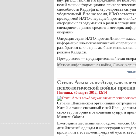
внутри ЕС, так и за его пределами, не позво
целей лишь информационно-психологически
способность Каддафи контролировать ситуац
убедительной. В то же время, ИПсО остаетс
проводимой НАТО операцией против ливийског
очередной раз задуматься о роли в сегодняш
сценариев», а равно средств и методик инф
операций.
Операция стран НАТО против Ливии — класс
информационно-психологической операции н
разобраться какие приемы были использован
режима Каддафи.
Прежде всего — предварительный этап опер
Метки:
информационная война
,
Ливия
,
черны
читат
Стиль Асмы аль-Асад как элем
психологической войны проти
Пятница, 30 марта 2012, 12:14
Страны Шанхайской организации сотрудничес
Китай, а также связанный с ней Иран, должны 
свою территорию в отношении супруги прези
Мишель Обамы.
Ежегодный шестизначный бюджет миссис Об
дизайнерской одежды и аксессуаров выгляди
приличиям в тот момент, когда её муж ответс