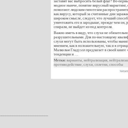
заставят вас выбросить белый флаг? Во-первых
модное нынче, понятие вирусный маркетинг, 
помогают людским гипотезам распространить
как вирусу, который за считанные дни заража
широком смысле, следует, что лучший способ
уничтожить его в зародыше, прежде чем он, 
спирали, не выйдет из-под контроля.
Важно иметь в виду, что слухи не обязательн
разрушительными. Для по-настоящему квали
слухи могут быть использованы, чтобы ман
мнением, как в положительную, так и в отри
Малкольм Гладуэлл предлагает в своей книге 
тенденции и …
Метки:
варианты
,
нейтрализация
,
нейтрализа
противодействие
,
слухи
,
сплетни
,
способы
читат