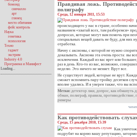
Правдивая ложь. Противодейс
бомонд
полиграфу
синчилло
арт
Среда, 12 января 2011, 15:53
глянец
место обитания
происходящего у нас в стране, особенно нач
фейс контроль
названием «хватай всех, там разберемся» пр
Наука
допросах, которые могут вам помочь при не
генетика
специальных вещей давать не буду, для них 
психология
отработка.
Техно
гаджет
Начну с аксиомы, с которой не нужно спорит
экстрим
доказывать. Аксиома эта очень проста: вы все
Industry 4.0
исключения. Каждый из вас врет или большее
Программа и Манифест
раз в день. Кто-то из вас, возможно, соверши
Loading...
неделю. Это ничего не меняет. Врут все.
Не существует людей, которые не врут. Кажд
сможет вспомнить пару-тройку десятков случ
вполне удались. И я уверен также, что вы вс
Метки:
детектор лжи
,
допрос
,
как обмануть 
обман
,
полиграф
,
правила
,
противодействие
,
римеры
читат
Как противодействовать слуха
Среда, 15 декабря 2010, 15:39
Как уничтожи
подрубят на корню вашу репутацию, затормоз