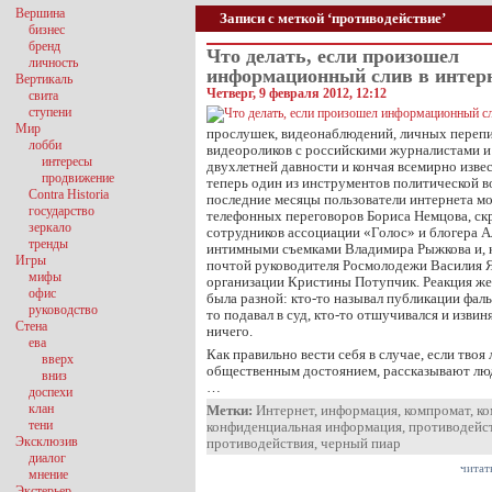
Вершина
Записи с меткой ‘противодействие’
бизнес
бренд
Что делать, если произошел
личность
информационный слив в интер
Вертикаль
Четверг, 9 февраля 2012, 12:12
свита
ступени
Мир
прослушек, видеонаблюдений, личных перепи
лобби
видеороликов с российскими журналистами 
интересы
двухлетней давности и кончая всемирно изв
продвижение
теперь один из инструментов политической во
Contra Historia
последние месяцы пользователи интернета мо
государство
телефонных переговоров Бориса Немцова, с
зеркало
сотрудников ассоциации «Голос» и блогера А
тренды
интимными съемками Владимира Рыжкова и, к
Игры
почтой руководителя Росмолодежи Василия Я
мифы
организации Кристины Потупчик. Реакция ж
офис
была разной: кто-то называл публикации фаль
руководство
то подавал в суд, кто-то отшучивался и извиня
Стена
ничего.
ева
Как правильно вести себя в случае, если твоя
вверх
общественным достоянием, рассказывают лю
вниз
…
доспехи
клан
Метки:
Интернет
,
информация
,
компромат
,
ко
тени
конфиденциальная информация
,
противодейс
Эксклюзив
противодействия
,
черный пиар
диалог
читат
мнение
Экстерьер