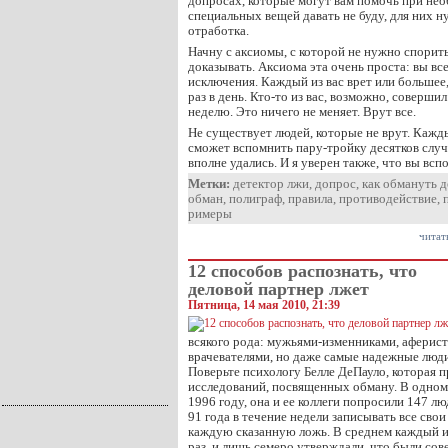
допросах, которые могут вам помочь при не
специальных вещей давать не буду, для них 
отработка.
Начну с аксиомы, с которой не нужно спорит
доказывать. Аксиома эта очень проста: вы все
исключения. Каждый из вас врет или большее
раз в день. Кто-то из вас, возможно, соверши
неделю. Это ничего не меняет. Врут все.
Не существует людей, которые не врут. Кажд
сможет вспомнить пару-тройку десятков случ
вполне удались. И я уверен также, что вы вс
Метки:
детектор лжи
,
допрос
,
как обмануть 
обман
,
полиграф
,
правила
,
противодействие
,
римеры
читат
12 способов распознать, что
деловой партнер лжет
Пятница, 14 мая 2010, 21:39
всякого рода: мужьями-изменниками, аферис
врачевателями, но даже самые надежные люди
Поверьте психологу Белле ДеПауло, которая п
исследований, посвященных обману. В одном 
1996 году, она и ее коллеги попросили 147 люд
91 года в течение недели записывать все сво
каждую сказанную ложь. В среднем каждый и
раз, и лишь семеро утверждали, что были со