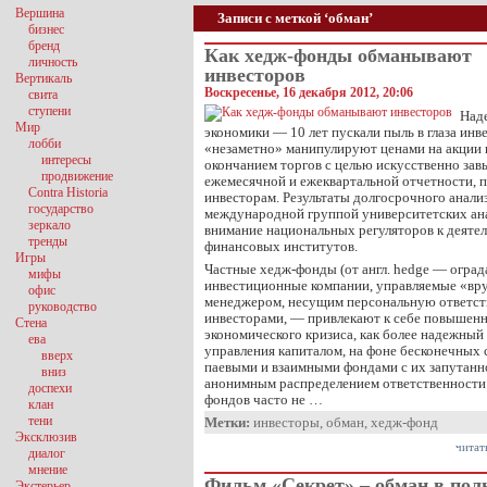
Вершина
Записи с меткой ‘обман’
бизнес
бренд
Как хедж-фонды обманывают
личность
инвесторов
Вертикаль
Воскресенье, 16 декабря 2012, 20:06
свита
ступени
Над
Мир
экономики — 10 лет пускали пыль в глаза ин
лобби
«незаметно» манипулируют ценами на акции 
интересы
окончанием торгов с целью искусственно зав
продвижение
ежемесячной и ежеквартальной отчетности, 
Contra Historia
инвесторам. Результаты долгосрочного анализ
государство
международной группой университетских ана
зеркало
внимание национальных регуляторов к деяте
тренды
финансовых институтов.
Игры
Частные хедж-фонды (от англ. hedge — оград
мифы
инвестиционные компании, управляемые «в
офис
менеджером, несущим персональную ответст
руководство
инвесторами, — привлекают к себе повышенн
Стена
экономического кризиса, как более надежный
ева
управления капиталом, на фоне бесконечных
вверх
паевыми и взаимными фондами с их запутанн
вниз
анонимным распределением ответственности
доспехи
фондов часто не …
клан
тени
Метки:
инвесторы
,
обман
,
хедж-фонд
Эксклюзив
читат
диалог
мнение
Фильм «Секрет» – обман в пол
Экстерьер