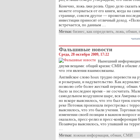
Конечно, ложь лжи рознь. Одно дело сказать 
можете оторваться от его книги, когда на сам
странице, совсем другое — промотав последни
инвестиции приносят отличный доход. «Пол
встречается, по данным …
Метки:
бизнес
,
как определить
,
ложь
,
обман
,
читат
Фальшивые новости
Среда, 28 октября 2009, 17:22
Нынешний информацион
двумя вещами: общий кризис СМИ и обилие л
что эти явления взаимосвязаны.
Английское слово hoax трудно перевести на р
и розыгрыш, и надувательство. Как журналис
позволю себе более жесткий перевод: обман.
было за последнее время – не сосчитать. Мал
самодельном воздушном шаре, вся Америка об
но вскоре выяснилось, что это был трюк охоч
реке Потомак произошла перестрелка с терр
выяснилось, что это были учения. Торговая 
изменении своей позиции в важном вопросе и
оказалось, пресс-релиз и пресс-конференция
Позавчера выяснилось, что упавший на терр
…
Метки:
ложная информация
,
обман
,
СМИ