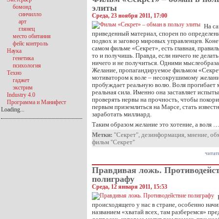
элиты
бомонд
синчилло
Среда, 23 ноября 2011, 17:00
арт
На са
глянец
приведенный материал, спорен по определен
место обитания
подвох и заговор мировых управленцев. Конеч
фейс контроль
самом фильме «Секрет», есть главная, правил
Наука
то и получишь. Правда, если ничего не делать
генетика
ничего и не получиться. Одними мыслеобраза
психология
Желание, пропагандируемое фильмом «Секрет
Техно
мотиватором к воле – несокрушимому желани
гаджет
пробуждает реальную волю. Воля прогибает м
экстрим
реальная сила. Именно она заставляет испыты
Industry 4.0
проверять нервы на прочность, чтобы покори
Программа и Манифест
первым приземлиться на Марсе, стать извес
Loading...
заработать миллиард.
Таким образом желание это хотение, а воля 
Метки:
"Секрет"
,
дезинформация
,
мнение
,
об
фильм "Секрет"
читат
Правдивая ложь. Противодейс
полиграфу
Среда, 12 января 2011, 15:53
происходящего у нас в стране, особенно нач
названием «хватай всех, там разберемся» пр