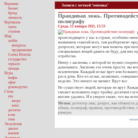
Вершина
Записи с меткой ‘мимика’
бизнес
бренд
Правдивая ложь. Противодейс
личность
полиграфу
Вертикаль
Среда, 12 января 2011, 15:53
свита
ступени
Мир
происходящего у нас в стране, особенно нач
лобби
названием «хватай всех, там разберемся» пр
интересы
допросах, которые могут вам помочь при не
продвижение
специальных вещей давать не буду, для них 
Contra Historia
отработка.
государство
Начну с аксиомы, с которой не нужно спорит
зеркало
доказывать. Аксиома эта очень проста: вы все
тренды
исключения. Каждый из вас врет или большее
Игры
раз в день. Кто-то из вас, возможно, соверши
мифы
неделю. Это ничего не меняет. Врут все.
офис
руководство
Не существует людей, которые не врут. Кажд
Стена
сможет вспомнить пару-тройку десятков случ
ева
вполне удались. И я уверен также, что вы вс
вверх
Метки:
детектор лжи
,
допрос
,
как обмануть 
вниз
обман
,
полиграф
,
правила
,
противодействие
,
доспехи
римеры
клан
тени
читат
Эксклюзив
диалог
мнение
Экстерьер