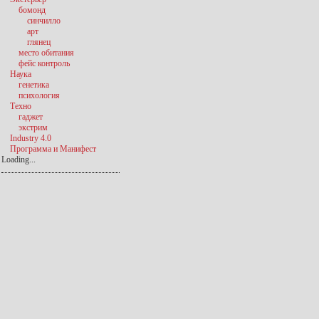
бомонд
синчилло
арт
глянец
место обитания
фейс контроль
Наука
генетика
психология
Техно
гаджет
экстрим
Industry 4.0
Программа и Манифест
Loading...