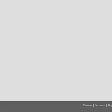
Главная
Вершина
Ве