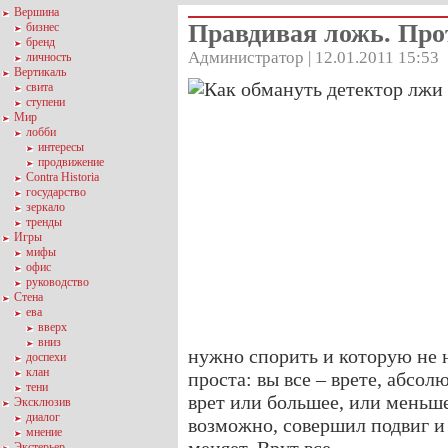
Вершина
Правдивая ложь. Про
бизнес
бренд
Администратор | 12.01.2011 15:53
личность
Вертикаль
свита
ступени
Мир
лобби
интересы
продвижение
Contra Historia
государство
зеркало
тренды
Игры
мифы
офис
руководство
Стена
ева
вверх
вниз
нужно спорить и которую не 
доспехи
клан
проста: вы все – врете, абсол
тени
врет или большее, или меньшее
Эксклюзив
диалог
возможно, совершил подвиг и 
мнение
Экстерьер