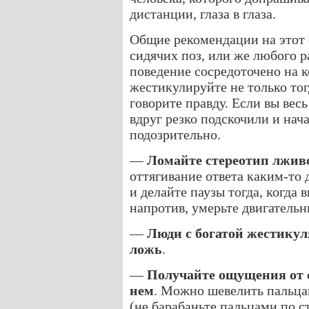
дистанции, глаза в глаза.
Общие рекомендации на этот 
сидячих поз, или же любого р
поведение сосредоточено на 
жестикулируйте не только тогд
говорите правду. Если вы вес
вдруг резко подскочили и нач
подозрительно.
—
Ломайте стереотип лжив
оттягивание ответа каким-то 
и делайте паузы тогда, когда в
напротив, умерьте двигательн
—
Люди с богатой жестику
ложь
.
—
Получайте ощущения от с
нем
. Можно шевелить пальцам
(не барабаньте пальцами по с