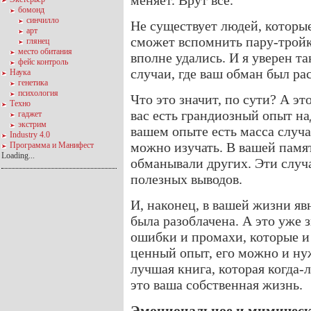
меняет. Врут все.
бомонд
синчилло
Не существует людей, которые
арт
сможет вспомнить пару-тройку
глянец
место обитания
вполне удались. И я уверен та
фейс контроль
случаи, где ваш обман был ра
Наука
генетика
психология
Что это значит, по сути? А эт
Техно
вас есть грандиозный опыт на
гаджет
экстрим
вашем опыте есть масса случа
Industry 4.0
можно изучать. В вашей памят
Программа и Манифест
Loading...
обманывали других. Эти случ
полезных выводов.
И, наконец, в вашей жизни яв
была разоблачена. А это уже 
ошибки и промахи, которые и
ценный опыт, его можно и ну
лучшая книга, которая когда-
это ваша собственная жизнь.
Эмоциональное и мимическ