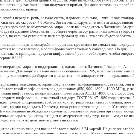
с BS26T для передачи данных на достаточно низкой скорости – 9600 бит/с. В 
лючается, и у вас фактически получается прямая, без дополнительных преобра
изкоскоростная, правда.
, чтобы передать речь, ее надо сжать, и довольно сильно, – уже не как станд
ще сильнее, до скорости 4,8 кбит/с. Затем она шифруется, и вся эта шифрованна
дит через любые коммутаторы мира – если вы находитесь в Латинской Америк
нибудь на Дальнем Востоке, вы пройдете через массу различных коммутаторов 
уры, но если вы установили канал передачи данных, эта связь будет работать.
очке мира ни одна спецслужба, ни один ваш противник не сможет вас подслуш
ется в вашем телефоне, а расшифровывается только у собеседника. Но для
ния такого принципа передачи шифрованной речи необходимо, чтобы операт
сервис BS26T.
е операторы мира его поддерживают, однако часть Латинской Америки, Азии 
лючение. Для защиты от навязывания специальных SMS, которые ставят ваш т
г, нужно отлично разбираться в схемотехнике аппарата и его программном о
ециальные телефоны, которые обеспечивают конфиденциальность связи, они 
аботает такой телефон в четырех диапазонах (850, 900, 1800 и 1900 МГц), у не
инцип шифрования, алгоритм сжатия речи класса ACELP 4800 бит/с, хорошее,
 алгоритм шифрования – известный стандарт, ГОСТ 28147 1989 года выпуска. 
ь идет полное шифрование, требуется криптографическая синхронизация, поэт
орить, нужно подождать 10 секунд, пока установится соединение. У телефона т
 – его наличие необходимо в случае использования телефона органами госуд
ичные аппараты существуют и для коммерческих структур, но они могут не им
следствие чего их цена значительно снижается.
ит почти привычно для нас и работает с любой SIM-картой. На дисплее отоб
раммы – аккумулятор, уровень сигнала, часы, время. Меню, конечно, не сравни