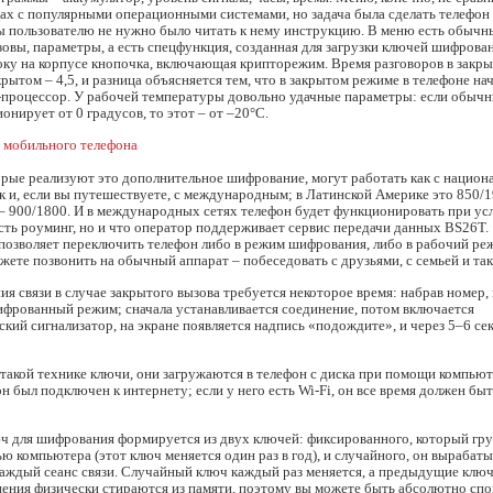
ах с популярными операционными системами, но задача была сделать телефон
ы пользователю не нужно было читать к нему инструкцию. В меню есть обычн
овы, параметры, а есть спецфункция, созданная для загрузки ключей шифрова
оку на корпусе кнопочка, включающая крипторежим. Время разговоров в закр
ткрытом – 4,5, и разница объясняется тем, что в закрытом режиме в телефоне на
t-процессор. У рабочей температуры довольно удачные параметры: если обыч
нирует от 0 градусов, то этот – от –20°C.
орые реализуют это дополнительное шифрование, могут работать как с нацио
к и, если вы путешествуете, с международным; в Латинской Америке это 850/19
– 900/1800. И в международных сетях телефон будет функционировать при усл
есть роуминг, но и что оператор поддерживает сервис передачи данных BS26T.
озволяет переключить телефон либо в режим шифрования, либо в рабочий реж
жете позвонить на обычный аппарат – побеседовать с друзьями, с семьей и так
ия связи в случае закрытого вызова требуется некоторое время: набрав номер,
ифрованный режим; сначала устанавливается соединение, потом включается
кий сигнализатор, на экране появляется надпись «подождите», и через 5–6 с
такой технике ключи, они загружаются в телефон с диска при помощи компьют
он был подключен к интернету; если у него есть Wi-Fi, он все время должен бы
ч для шифрования формируется из двух ключей: фиксированного, который гру
ю компьютера (этот ключ меняется один раз в год), и случайного, он вырабаты
каждый сеанс связи. Случайный ключ каждый раз меняется, а предыдущие ключ
нения физически стираются из памяти, поэтому вы можете быть абсолютно сп