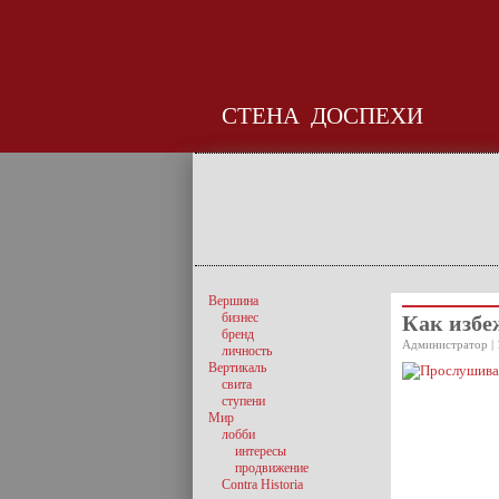
СТЕНА
ДОСПЕХИ
Вершина
бизнес
Как избе
бренд
Администратор | 
личность
Вертикаль
свита
ступени
Мир
лобби
интересы
продвижение
Contra Historia