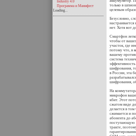
аккумулятор. П
Industry 4.0
только в шпион
Программа и Манифест
целевым образо
Loading...
Безусловно, сл
настраивается 
нет. Хотя вот 
Смартфон легк
чтобы от вашег
участок, где и
потому что, в 
вашему противн
система техни
эффективность
шифрования, то
в России, эта 
разрабатывался
шифрования, о
На коммутатора
микрофон вашег
кбит. Этот пот
сжатом виде до
делается в том
сжимается и по
абонента до аб
поступающую и
тракте, поэтом
гарантированно