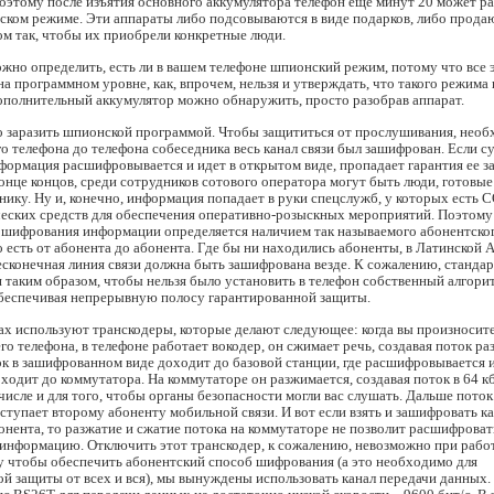
оэтому после изъятия основного аккумулятора телефон еще минут 20 может р
ском режиме. Эти аппараты либо подсовываются в виде подарков, либо прода
м так, чтобы их приобрели конкретные люди.
ожно определить, есть ли в вашем телефоне шпионский режим, потому что все 
на программном уровне, как, впрочем, нельзя и утверждать, что такого режима 
дополнительный аккумулятор можно обнаружить, просто разобрав аппарат.
о заразить шпионской программой. Чтобы защититься от прослушивания, необ
о телефона до телефона собеседника весь канал связи был зашифрован. Если с
нформация расшифровывается и идет в открытом виде, пропадает гарантия ее з
конце концов, среди сотрудников сотового оператора могут быть люди, готовые
ику. Ну и, конечно, информация попадает в руки спецслужб, у которых есть 
ческих средств для обеспечения оперативно-розыскных мероприятий. Поэтому
 шифрования информации определяется наличием так называемого абонентско
 есть от абонента до абонента. Где бы ни находились абоненты, в Латинской 
бесконечная линия связи должна быть зашифрована везде. К сожалению, станд
 таким образом, чтобы нельзя было установить в телефон собственный алгори
беспечивая непрерывную полосу гарантированной защиты.
х используют транскодеры, которые делают следующее: когда вы произносите
о телефона, в телефоне работает вокодер, он сжимает речь, создавая поток ра
ок в зашифрованном виде доходит до базовой станции, где расшифровывается 
ходит до коммутатора. На коммутаторе он разжимается, создавая поток в 64 кб
 числе и для того, чтобы органы безопасности могли вас слушать. Дальше поток
ступает второму абоненту мобильной связи. И вот если взять и зашифровать ка
онента, то разжатие и сжатие потока на коммутаторе не позволит расшифроват
нформацию. Отключить этот транскодер, к сожалению, невозможно при работ
у чтобы обеспечить абонентский способ шифрования (а это необходимо для
й защиты от всех и вся), мы вынуждены использовать канал передачи данных.