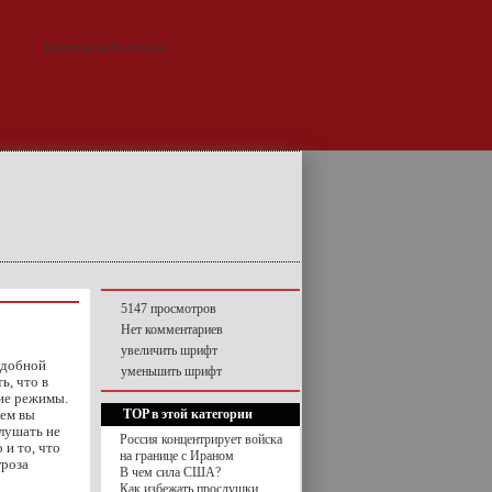
5147 просмотров
Нет комментариев
увеличить шрифт
удобной
уменьшить шрифт
ь, что в
ие режимы.
чем вы
TOP в этой категории
слушать не
Россия концентрирует войска
 и то, что
на границе с Ираном
гроза
В чем сила США?
Как избежать прослушки