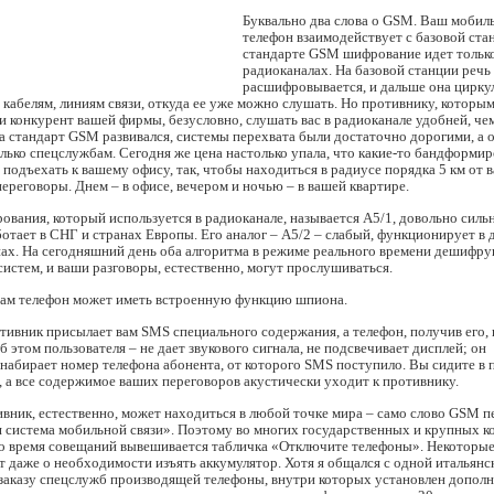
Буквально два слова о GSM. Ваш мобил
телефон взаимодействует с базовой ста
стандарте GSM шифрование идет только
радиоканалах. На базовой станции речь
расшифровывается, и дальше она цирку
 кабелям, линиям связи, откуда ее уже можно слушать. Но противнику, которы
 и конкурент вашей фирмы, безусловно, слушать вас в радиоканале удобней, че
а стандарт GSM развивался, системы перехвата были достаточно дорогими, а о
ько спецслужбам. Сегодня же цена настолько упала, что какие-то бандформи
 подъехать к вашему офису, так, чтобы находиться в радиусе порядка 5 км от в
ереговоры. Днем – в офисе, вечером и ночью – в вашей квартире.
вания, который используется в радиоканале, называется А5/1, довольно силь
ботает в СНГ и странах Европы. Его аналог – А5/2 – слабый, функционирует в 
ах. На сегодняшний день оба алгоритма в режиме реального времени дешифру
стем, и ваши разговоры, естественно, могут прослушиваться.
 сам телефон может иметь встроенную функцию шпиона.
тивник присылает вам SMS специального содержания, а телефон, получив его, 
 этом пользователя – не дает звукового сигнала, не подсвечивает дисплей; он
набирает номер телефона абонента, от которого SMS поступило. Вы сидите в
, а все содержимое ваших переговоров акустически уходит к противнику.
вник, естественно, может находиться в любой точке мира – само слово GSM п
я система мобильной связи». Поэтому во многих государственных и крупных 
о время совещаний вывешивается табличка «Отключите телефоны». Некоторы
даже о необходимости изъять аккумулятор. Хотя я общался с одной итальянс
 заказу спецслужб производящей телефоны, внутри которых установлен допол