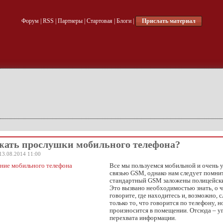
Форум
|
RSS
|
Партнеры
|
Стартовая
|
Блоги
|
Прислать материал
жать прослушки мобильного телефона?
13.08.2014 11:00
Все мы пользуемся мобильной и очень 
связью GSM, однако нам следует помнит
стандартный GSM заложены полицейск
Это вызвано необходимостью знать, о 
говорите, где находитесь и, возможно, 
только то, что говорится по телефону, но
произносится в помещении. Отсюда – у
перехвата информации.