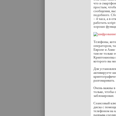
что в смартфон
простым, чтоб
сообщения, выз
подобного. Сб
– 4 часа, а в о
работать scrip
хорошо функцио
Телефоны, кот
оператором, та
Европе и Азии 
там не только 
Криптокнопка п
которого вы мо
Для установлен
активируете ш
криптографичес
разговаривать.
Очень важны в 
только, чтобы 
заблокирован.
Сеансовый клю
диска с помощь
телефоном на 
разрыва соеди