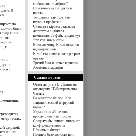
мобильного телефона?
ьный
Пластическая хирургия и
нцией. В
власть
 в
Телохранитель. Краткая
история профессии
лирует по
Скандал з кіровоградським
м может быть
депутатом виявився
м сидеть на
помилкою. Та фейк продовжує
т того
“гуляти” інтернетом
рования
Военная мощь Китая остается
ас, и
недооцененной
Китай становится экспортером
оружия
ный и
Третий Рим и новые варвары
других
Амазонки Каддафи
ются с
Ссылки по теме
Ответ депутата В. Левина на
оправдание ІТ-Департамента.
не
Часть 2
Банкротство банков. Как
 помещении,
защитить малый и средний
бизнес?
Украинских абонентов
ереводится
прослушивали из России
коммерческих
Спецслужбы лишили интернет
е
конфиденциальности
кой фирмой,
Шпионы и бизнес
нительный
Правила безопасности при