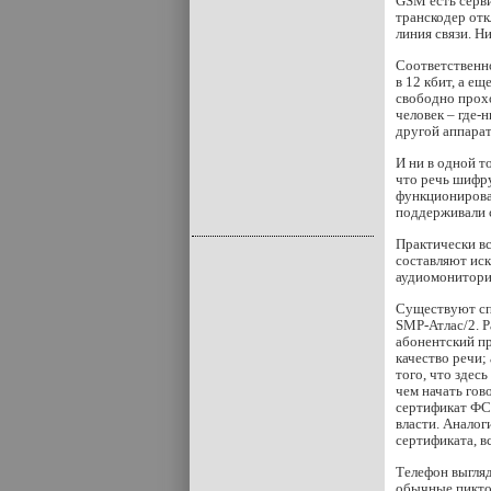
GSM есть серви
транскодер отк
линия связи. Н
Соответственно
в 12 кбит, а е
свободно прохо
человек – где-
другой аппарат
И ни в одной т
что речь шифру
функционирова
поддерживали 
Практически вс
составляют иск
аудиомониторин
Существуют сп
SMP-Атлас/2. Р
абонентский пр
качество речи;
того, что здес
чем начать гов
сертификат ФСБ
власти. Аналог
сертификата, в
Телефон выгляд
обычные пиктог