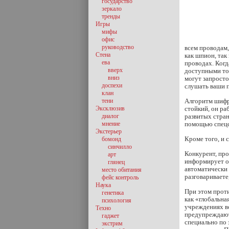
государство
зеркало
тренды
Игры
мифы
офис
руководство
всем проводам,
Стена
как шпион, так
ева
проводах. Когд
вверх
доступными тол
вниз
могут запросто
доспехи
слушать ваши п
клан
тени
Алгоритм шифро
Эксклюзив
стойкий, он ра
диалог
развитых стран
мнение
помощью спецси
Экстерьер
Кроме того, и
бомонд
синчилло
Конкурент, про
арт
информирует об
глянец
автоматически 
место обитания
разговариваете
фейс контроль
Наука
При этом проти
генетика
как «глобальна
психология
учреждениях в
Техно
предупреждают 
гаджет
специально по
экстрим