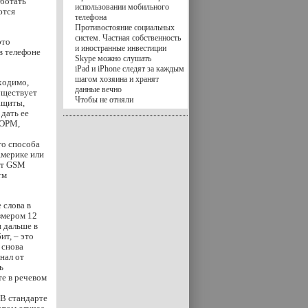
аботать
использовании мобильного
ются
телефона
Противостояние социальных
систем. Частная собственность
это
и иностранные инвестиции
в телефоне
Skype можно слушать
iPad и iPhone следят за каждым
шагом хозяина и хранят
ходимо,
данные вечно
уществует
Чтобы не отняли
ащиты,
 дать ее
СОРМ,
го способа
Америке или
арт GSM
тм
 слова в
змером 12
и дальше в
ит, – это
 снова
нал от
ь
е в речевом
 В стандарте