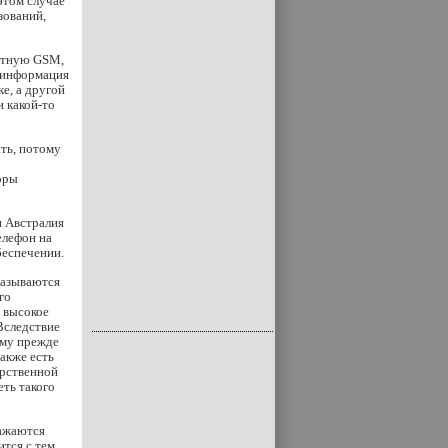
этом случае
зований,
артную GSM,
я информация
е, а другой
и какой-то
ать, потому
оры
и Австралия
елефон на
беспечении.
называются
го
 высокое
Вследствие
ому прежде
акже есть
арственной
еть такого
ражаются
тся с тем,