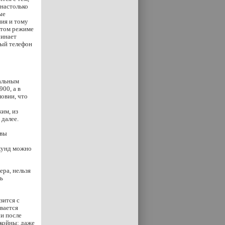
 настолько
ые
ния и тому
ытом режиме
чинает
ный телефон
нальным
00, а в
овии, что
им, из
 далее.
 вы
екунд можно
ера, нельзя
ть
зится с
вается
и после
окойны: даже