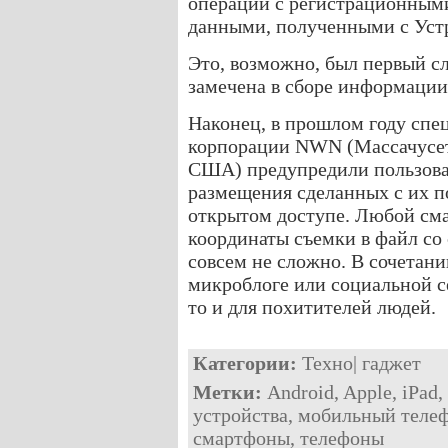
операции с регистрационными
данными, полученными с Уст
Это, возможно, был первый сл
замечена в сборе информации
Наконец, в прошлом году спе
корпорации NWN (Массачусет
США) предупредили пользова
размещения сделанных с их 
открытом доступе. Любой см
координаты съемки в файл со
совсем не сложно. В сочетани
микроблоге или социальной се
то и для похитителей людей.
Категории:
Техно
|
гаджет
Метки:
Android
,
Apple
,
iPad
,
устройства
,
мобильный теле
смартфоны
,
телефоны