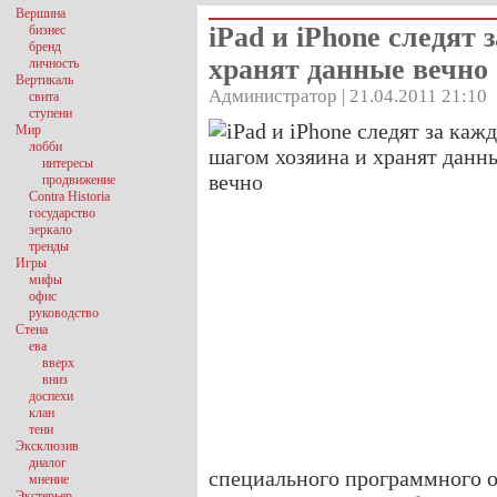
Вершина
iPad и iPhone следят
бизнес
бренд
хранят данные вечно
личность
Вертикаль
Администратор | 21.04.2011 21:10
свита
ступени
Мир
лобби
интересы
продвижение
Contra Historia
государство
зеркало
тренды
Игры
мифы
офис
руководство
Стена
ева
вверх
вниз
доспехи
клан
тени
Эксклюзив
диалог
специального программного о
мнение
Экстерьер