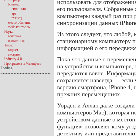
использовать для отображени
бомонд
его пользователя. Собранные
синчилло
арт
компьютеры каждый раз при 
глянец
синхронизации данных
iPhon
место обитания
фейс контроль
Наука
Из этого следует, что любой,
генетика
стационарному компьютеру по
психология
Техно
информацией о его передвиж
гаджет
экстрим
Пока что данные о перемещени
Industry 4.0
Программа и Манифест
на устройстве и компьютере, 
Loading...
передаются вовне. Информаци
сохраняется навсегда — если 
версию смартфона, iPhone 4, 
прежних перемещениях.
Уорден и Аллан даже создали 
компьютеров Mac), которая п
устройством данные о место
функция» позволяет кому уго
детективу или представител