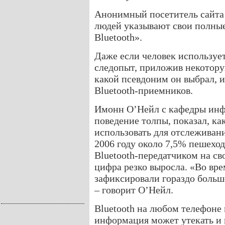
Анонимный посетитель сайта 
людей указывают свои полны
Bluetooth».
Даже если человек использует
следопыт, приложив некотору
какой псевдоним он выбрал, 
Bluetooth-приемников.
Имонн О’Нейл с кафедры инфо
поведение толпы, показал, к
использовать для отслеживани
2006 году около 7,5% пешехо
Bluetooth-передатчиком на св
цифра резко выросла. «Во вр
зафиксировали гораздо больше
– говорит О’Нейл.
Bluetooth на любом телефоне
информация может утекать и 