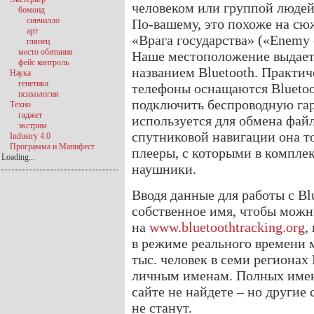
человеком или группой людей
бомонд
синчилло
По-вашему, это похоже на сю
арт
«Врага государства» («Enemy o
глянец
место обитания
Наше местоположение выдает
фейс контроль
названием Bluetooth. Практи
Наука
генетика
телефоны оснащаются Blueto
психология
подключить беспроводную гар
Техно
гаджет
используется для обмена файл
экстрим
спутниковой навигации она т
Industry 4.0
Программа и Манифест
плееры, с которыми в комплек
Loading...
наушники.
Вводя данные для работы с Bl
собственное имя, чтобы можн
на
www.bluetoothtracking.org
,
в режиме реального времени 
тыс. человек в семи регионах
личным именам. Полных имен
сайте не найдете – но другие 
не станут.