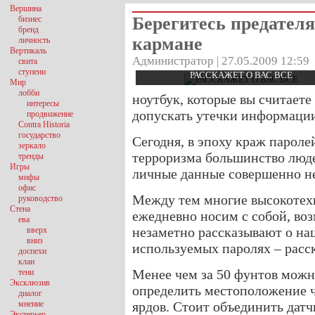
Вершина
Берегитесь предателя
бизнес
бренд
кармане
личность
Вертикаль
Администратор | 27.05.2009 12:59
свита
ступени
РАССКАЖЕТ О ВАС ВСЕ
Мир
лобби
ноутбук, которые вы считает
интересы
допускать утечки информации
продвижение
Contra Historia
государство
Сегодня, в эпоху краж парол
зеркало
терроризма большинство люде
тренды
Игры
личные данные совершенно н
мифы
офис
Между тем многие высокотех
руководство
Стена
ежедневно носим с собой, во
ева
незаметно рассказывают о на
вверх
вниз
используемых паролях – расс
доспехи
клан
Менее чем за 50 фунтов можн
тени
Эксклюзив
определить местоположение ч
диалог
мнение
ярдов. Стоит объединить датчи
Экстерьер