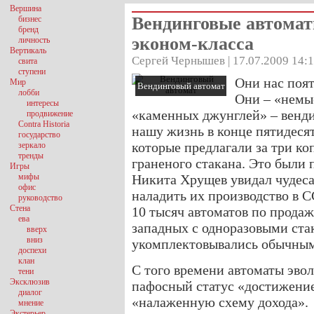
Вершина
Вендинговые автомат
бизнес
бренд
эконом-класса
личность
Вертикаль
Сергей Чернышев | 17.07.2009 14:
свита
ступени
Они нас поят
Мир
Вендинговый автомат
лобби
Они – «немы
интересы
«каменных джунглей» – венди
продвижение
Contra Historia
нашу жизнь в конце пятидеся
государство
которые предлагали за три ко
зеркало
тренды
граненого стакана. Это были 
Игры
мифы
Никита Хрущев увидал чудеса
офис
наладить их производство в С
руководство
Стена
10 тысяч автоматов по продаж
ева
западных с одноразовыми ста
вверх
вниз
укомплектовывались обычны
доспехи
клан
С того времени автоматы эво
тени
Эксклюзив
пафосный статус «достижени
диалог
«налаженную схему дохода».
мнение
Экстерьер