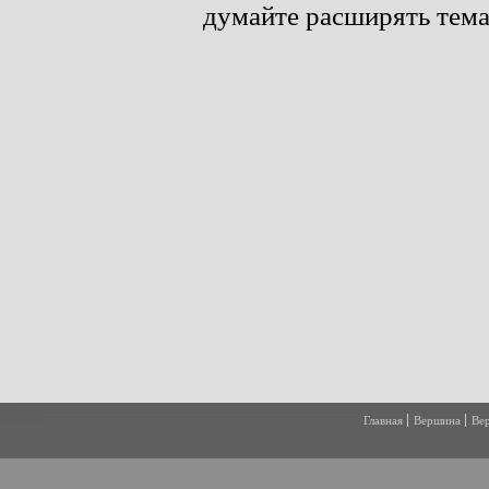
Главная
Вершина
Ве