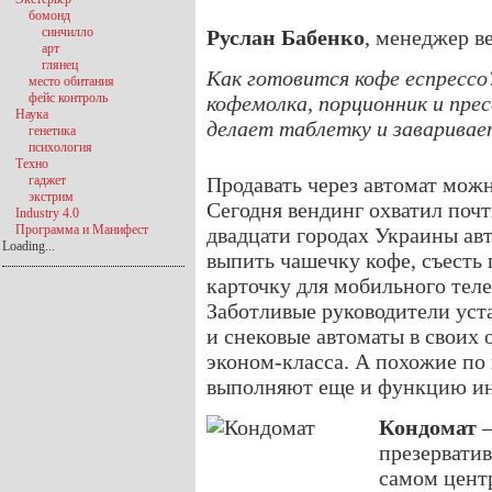
бомонд
синчилло
Руслан Бабенко
, менеджер в
арт
глянец
Как готовится кофе еспрессо
место обитания
фейс контроль
кофемолка, порционник и пре
Наука
делает таблетку и заваривае
генетика
психология
Техно
гаджет
Продавать через автомат можно
экстрим
Сегодня вендинг охватил почт
Industry 4.0
Программа и Манифест
двадцати городах Украины ав
Loading...
выпить чашечку кофе, съесть 
карточку для мобильного тел
Заботливые руководители ус
и снековые автоматы в своих 
эконом-класса. А похожие по
выполняют еще и функцию ин
Кондомат
–
презерватив
самом центр