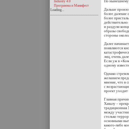
По нынешнему к
Industry 4.0
Программа и Манифест
Дальше произо
Loading...
более далекие 
более присталь
действительно 
и раздули конц
образы свободы
стороны околоа
Далее начинает
появляются кно
катастрофическ
лиц, очень дал
Если уж в «Ком
одному известн
Однако стремле
желанием предо
мнение, что в 
с возрастающим
проект уходит 
Главная причин
Хавалу – прек
традиционная 
между участник
столько террор
основными выг
какого-либо ко