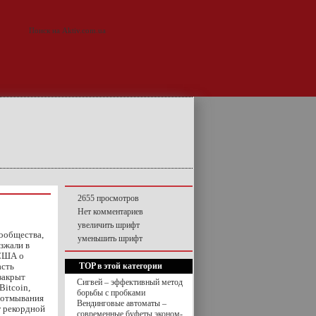
2655 просмотров
Нет комментариев
увеличить шрифт
сообщества,
уменьшить шрифт
зжали в
 США о
асть
TOP в этой категории
закрыт
Сигвей – эффективный метод
Bitcoin,
борьбы с пробками
 отмывания
Вендинговые автоматы –
г рекордной
современные буфеты эконом-