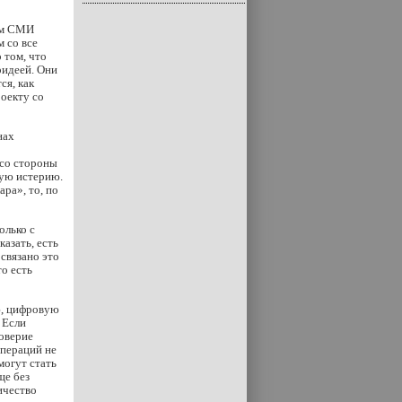
том СМИ
м со все
 том, что
ридеей. Они
ся, как
роекту со
нах
 со стороны
кую истерию.
ра», то, по
олько с
азать, есть
связано это
о есть
ю, цифровую
 Если
оверие
операций не
могут стать
ще без
ичество