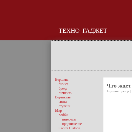
ТЕХНО
ГАДЖЕТ
Вершина
бизнес
Что ждет
бренд
Администратор | 
личность
Вертикаль
свита
ступени
Мир
лобби
интересы
продвижение
Contra Historia