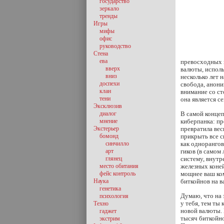
государство
зеркало
тренды
Игры
мифы
офис
руководство
Стена
ева
превосходных к
вверх
валюты, исполь
вниз
несколько лет 
доспехи
свобода, анони
клан
внимание со ст
тени
она является с
Эксклюзив
диалог
В самой концеп
мнение
киберпанка: пр
Экстерьер
превратила вес
бомонд
прикрыть все 
синчилло
как одноранго
арт
гиков (в самом
глянец
систему, внут
место обитания
железных коней
фейс контроль
мощнее ваш ком
Наука
биткойнов на в
генетика
Думаю, что на
психология
у тебя, тем ты
Техно
новой валюты. 
гаджет
тысяч биткойно
экстрим