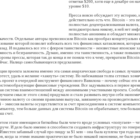
отметки $260, хотя еще в декабре он на
уровне $10.
Пресса вовсю обсуждает эту историю, 
действительно есть что. Bitcoin – это п
полностью децентрализованная валюта,
неподконтрольна никому, в ней нет инфл
полностью анонимна и обладает множе
ачеств. Отдельные авторы превозносили Bitcoin как прообраз концептуально
зование которой позволит избежать всех тех финансовых катаклизмов, которы
назад. И подавалось все это с флером таинственности – неизвестные японские х
мность и безграничность. Думаю, именно эта таинственность, а также повыше
ороны прессы, которая так до конца и не поняла что к чему, превратили Bitcoin 
ейчас. Налицо самосбывающееся предсказание.
ции проекта заложена именно эта самая анархическая свобода в самых лучши
отест, удаль и желание «хакнуть» систему. Но набежавшая толпа сетевых хомя
ь проект в очередной инструмент финансового Вавилона – почему сейчас его и
системообразующие финансовые учреждения. Все задумывалось и первое врем
вая система взаимоотношений между анонимными участниками проекта. Сооб
 лучшем смысле этого слова) придумало и стало развивать внутри себя эконом
реннюю валюту со своими правилами выпуска, завязанную на производительно
 – эмиссия валюты осуществляется за счет присоединения к системе компьюте
пьютер, тем больше данных для системы Bitcoin он обрабатывает, тем больш
аш счет.
 этом этапе имеющиеся биткойны были чем-то вроде условных «попугаев» – ч
 круче. И дело было именно в способности создавать инфраструктуру по гене
Известен забавный случай про пиццу за $1 млн – она была куплена три года наз
в, когда за этими знаками практически не было никакой экономики, не было ре