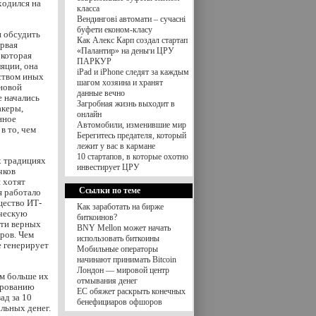
ходился на
класса
Вендингові автомати – сучасні
буфети економ-класу
и обсудить
Как Алекс Карп создал стартап
ервая
«Палантир» на деньги ЦРУ
 которая
ПАРКУР
яции, она
iPad и iPhone следят за каждым
ством иных
шагом хозяина и хранят
 новой
данные вечно
е начались
Загробная жизнь выходит в
акеры,
онлайн
нное
Автомобили, изменившие мир
в то, чем
Берегитесь предателя, который
лежит у вас в кармане
10 стартапов, в которые охотно
х традициях
инвестирует ЦРУ
чков
 хотят
Ссылки по теме
я работало
щество ИТ-
Как заработать на бирже
ическую
биткоинов?
сти верных
BNY Mellon может начать
ров. Чем
использовать биткоины
е генерирует
Мобильные операторы
начинают принимать Bitcoin
Лондон — мировой центр
ем больше их
отмывания денег
рированию
ЕС обяжет раскрыть конечных
ад за 10
бенефициаров офшоров
альных денег.