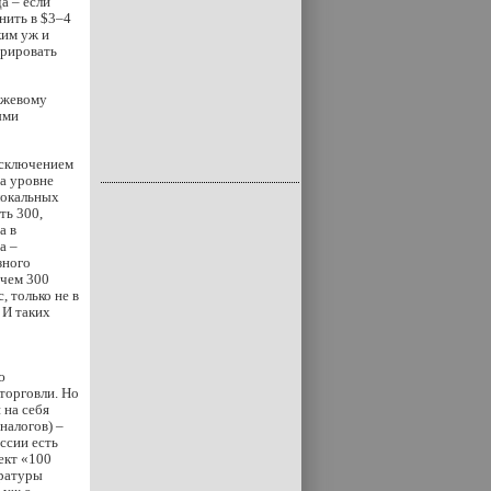
а – если
нить в $3–4
ким уж и
ерировать
ржевому
ыми
исключением
а уровне
локальных
ть 300,
а в
а –
зного
 чем 300
 только не в
 И таких
ю
торговли. Но
 на себя
налогов) –
ссии есть
ект «100
уратуры