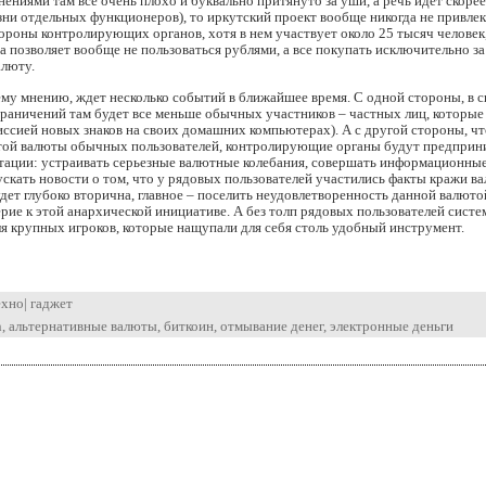
нениями там все очень плохо и буквально притянуто за уши, а речь идет скорее
ни отдельных функционеров), то иркутский проект вообще никогда не привлек
ороны контролирующих органов, хотя в нем участвует около 25 тысяч человек,
 позволяет вообще не пользоваться рублями, а все покупать исключительно за
люту.
ему мнению, ждет несколько событий в ближайшее время. С одной стороны, в с
граничений там будет все меньше обычных участников – частных лиц, которые
ссией новых знаков на своих домашних компьютерах). А с другой стороны, ч
этой валюты обычных пользователей, контролирующие органы будут предприн
итации: устраивать серьезные валютные колебания, совершать информационны
скать новости о том, что у рядовых пользователей участились факты кражи в
дет глубоко вторична, главное – поселить неудовлетворенность данной валюто
рие к этой анархической инициативе. А без толп рядовых пользователей систе
ля крупных игроков, которые нащупали для себя столь удобный инструмент.
ехно
|
гаджет
n
,
альтернативные валюты
,
биткоин
,
отмывание денег
,
электронные деньги