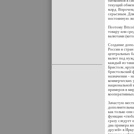
биткойнов в си
текущий обмен
млрд. Впрочем,
серьезным. Для
постоянную ли
Поэтому Bitcoi
товару или сре
валютами (кото
Создание допол
России и стра
центральных б
валют под нужд
каждый из таки
Бристоле, кру
бристольский 
назначения – н
коммерческих у
национальной в
примеров в ми
кооперативных
Зачастую местн
дополнительных
как только они
функции «глоба
сразу следует 
два примера в
друзей» в Ирку