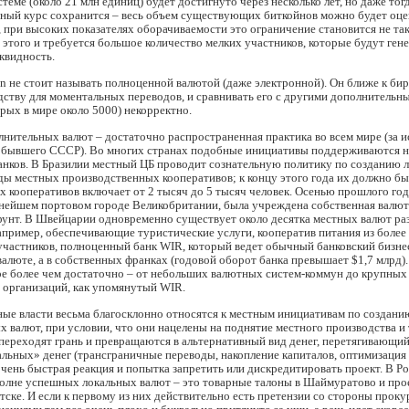
стеме (около 21 млн единиц) будет достигнуто через несколько лет, но даже тогд
ный курс сохранится – весь объем существующих биткойнов можно будет оце
 при высоких показателях оборачиваемости это ограничение становится не та
 этого и требуется большое количество мелких участников, которые будут ген
квидность.
n не стоит называть полноценной валютой (даже электронной). Он ближе к би
дству для моментальных переводов, и сравнивать его с другими дополнительн
рых в мире около 5000) некорректно.
нительных валют – достаточно распространенная практика во всем мире (за 
н бывшего СССР). Во многих странах подобные инициативы поддерживаются н
анков. В Бразилии местный ЦБ проводит сознательную политику по созданию 
ы местных производственных кооперативов; к концу этого года их должно бы
х кооперативов включает от 2 тысяч до 5 тысяч человек. Осенью прошлого год
пнейшем портовом городе Великобритании, была учреждена собственная валют
фунт. В Швейцарии одновременно существует около десятка местных валют ра
апример, обеспечивающие туристические услуги, кооператив питания из более
частников, полноценный банк WIR, который ведет обычный банковский бизнес,
алюте, а в собственных франках (годовой оборот банка превышает $1,7 млрд).
ре более чем достаточно – от небольших валютных систем-коммун до крупных
 организаций, как упомянутый WIR.
ые власти весьма благосклонно относятся к местным инициативам по создани
 валют, при условии, что они нацелены на поднятие местного производства и 
 переходят грань и превращаются в альтернативный вид денег, перетягивающий
льных» денег (трансграничные переводы, накопление капиталов, оптимизация 
очень быстрая реакция и попытка запретить или дискредитировать проект. В Ро
полне успешных локальных валют – это товарные талоны в Шаймуратово и про
тске. И если к первому из них действительно есть претензии со стороны прок