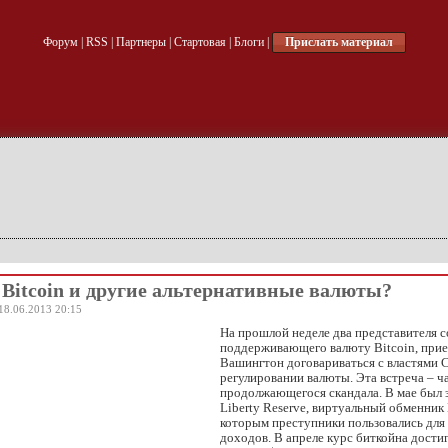
Форум
|
RSS
|
Партнеры
|
Стартовая
|
Блоги
|
Прислать материал
 Bitcoin и другие альтернативные валюты?
18.06.2013 20:15
На прошлой неделе два представителя 
поддерживающего валюту Bitcoin, прие
Вашингтон договариваться с властями
регулировании валюты. Эта встреча – ч
продолжающегося скандала. В мае был 
Liberty Reserve, виртуальный обменник 
которым преступники пользовались для
доходов. В апреле курс биткойна дости