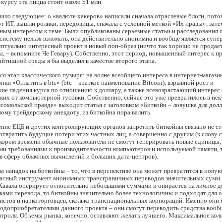
урсу эта пицца стоит около $1 млн.
шло следующее: о «валюте хакеров» написали сначала отраслевые блоги, по
от ИТ, вышли ролики, передовицы, сначала с условной меткой «Их нравы», зате
ным интересом к теме. Были опубликованы серьезные статьи и расследования о
систему нельзя взломать, она действительно анонимна и вообще является супе
ептуально интересный проект в новый поп-образ (ничто так хорошо не продает
, – вспомните Че Гевару). Собственно, этот период, повышенный интерес к п
йтишной среды я бы выделил в качестве второго этапа.
ся этап классического пузыря: на волне всеобщего интереса в интернет-магази
пки «Оплатить в btc» (btc – краткое наименование Bitcoin), взрывной рост и
ие падения курса по отношению к доллару, а также всевозрастающий интерес
еких от компьютерной тусовки. Собственно, сейчас это уже превратилось в не
сомольской правде» выходит статья с заголовком «Биткойн – ловушка для долла
ому трейдерскому анекдоту, из биткойна пора валить.
ние ЕЦБ и других контролирующих органов запретить биткойны связано не ст
твратить будущие потери этих частных лиц, а совершенно с другим (к слову ск
скором времени обычные пользователи не смогут генерировать новые единицы, 
и требованиями к производительности компьютеров и используемой памяти, т
в сферу облачных вычислений и больших дата-центров).
а нападок на биткойны – то, что в перспективе она может превратится в нову
расный инструмент анонимных трансграничных переводов значительных сумм.
Хавала оперирует относительно небольшими суммами и опирается на личное д
ами перевода, то биткойны значительно более технологичны и подходят для 
истов и наркоторговцев, сколько транснациональных корпораций. Именно они 
одоприобретателями данного проекта – они смогут переводить средства вооб
нтроля. Объемы рынка, конечно, оставляют желать лучшего. Максимальное кол