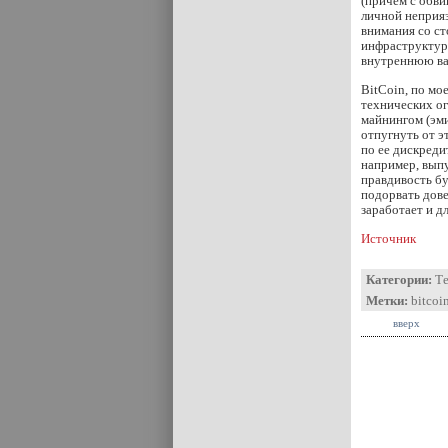
(причем с обви
личной неприяз
внимания со ст
инфраструктура
внутреннюю ва
BitСoin, по мо
технических о
майнингом (эми
отпугнуть от 
по ее дискред
например, выпу
правдивость бу
подорвать дове
заработает и д
Источник
Категории:
Т
Метки:
bitcoi
вверх