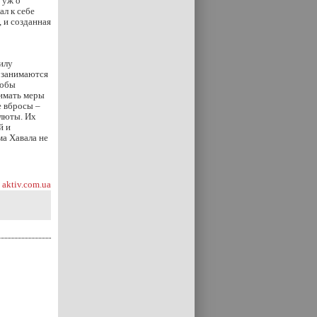
 уж о
ал к себе
 и созданная
илу
 занимаются
тобы
имать меры
е вбросы –
алюты. Их
й и
ма Хавала не
aktiv.com.ua