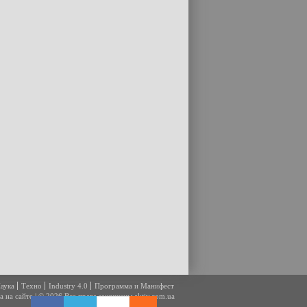
аука
Техно
Industry 4.0
Программа и Манифест
а на сайте
|
© 2026 Все права защищены
aktiv.com.ua