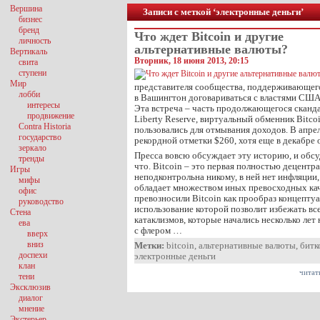
Вершина
Записи с меткой ‘электронные деньги’
бизнес
бренд
Что ждет Bitcoin и другие
личность
альтернативные валюты?
Вертикаль
Вторник, 18 июня 2013, 20:15
свита
ступени
Мир
представителя сообщества, поддерживающего
лобби
в Вашингтон договариваться с властями США
интересы
Эта встреча – часть продолжающегося сканда
продвижение
Liberty Reserve, виртуальный обменник Bitco
Contra Historia
пользовались для отмывания доходов. В апрел
государство
рекордной отметки $260, хотя еще в декабре 
зеркало
Пресса вовсю обсуждает эту историю, и обсу
тренды
что. Bitcoin – это первая полностью децентр
Игры
неподконтрольна никому, в ней нет инфляции
мифы
обладает множеством иных превосходных кач
офис
превозносили Bitcoin как прообраз концепту
руководство
использование которой позволит избежать вс
Стена
катаклизмов, которые начались несколько лет 
ева
с флером …
вверх
вниз
Метки:
bitcoin
,
альтернативные валюты
,
битк
доспехи
электронные деньги
клан
читат
тени
Эксклюзив
диалог
мнение
Экстерьер