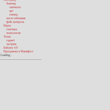
бомонд
синчилло
арт
глянец
место обитания
фейс контроль
Наука
генетика
психология
Техно
гаджет
экстрим
Industry 4.0
Программа и Манифест
Loading...