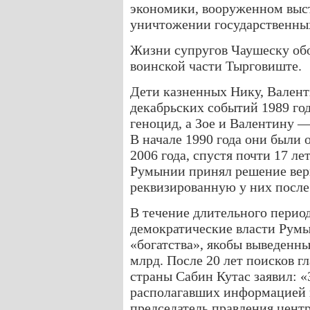
экономики, вооруженном выст
уничтожении государственных
Жизни супругов Чаушеску обо
воинской части Тырговиште.
Дети казненных Нику, Валент
декабрьских событий 1989 го
геноцид, а Зое и Валентину 
В начале 1990 года они были 
2006 года, спустя почти 17 ле
Румынии принял решение верн
реквизированную у них после
В течение длительного перио
демократические власти Румы
«богатства», якобы выведенны
млрд. После 20 лет поисков 
страны Сабин Кутас заявил: 
располагавших информацией н
председатель правления центр