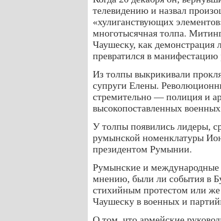
телевидению и назвал произ
«хулиганствующих элементов»
многотысячная толпа. Митинг
Чаушеску, как демонстрация 
превратился в манифестацию
Из толпы выкрикивали прокля
супруги Елены. Революционн
стремительно — полиция и ар
высокопоставленных военных 
У толпы появились лидеры, с
румынской номенклатуры Ион
президентом Румынии.
Румынские и международные 
мнению, были ли события в Бу
стихийным протестом или же
Чаушеску в военных и партий
О том, что армейские руково