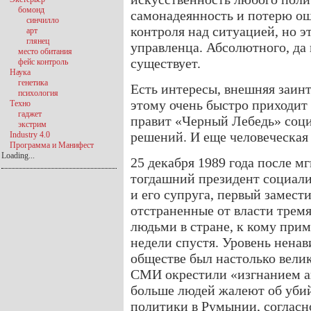
бомонд
самонадеянность и потерю ощ
синчилло
контроля над ситуацией, но э
арт
глянец
управленца. Абсолютного, да 
место обитания
существует.
фейс контроль
Наука
генетика
Есть интересы, внешняя заинт
психология
этому очень быстро приходит
Техно
гаджет
правит «Черный Лебедь» соци
экстрим
решений. И еще человеческая
Industry 4.0
Программа и Манифест
Loading...
25 декабря 1989 года после м
тогдашний президент социал
и его супруга, первый замест
отстраненные от власти трем
людьми в стране, к кому при
недели спустя. Уровень нена
обществе был настолько велик
СМИ окрестили «изгнанием ан
больше людей жалеют об убийс
политики в Румынии, соглас