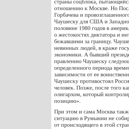
страны соцблока, пытающийс
отношению к Москве. Но Пос
Горбачева и провозглашенного
Чаушеску для США и Западной
половине 1980 годов в амер
о жестокостях диктатора и и
бежавшими за границу. Чауше
невинных людей, в краже госу
экономики. А бывший прези
правлению Чаушеску следую
определенного периода време
зависимости от ее воинствен
Чаушеску противостоял Росси
человек. Позже, после того к
олигархом, который контрол
позицию».
При этом и сама Москва также
ситуацию в Румынии не собир
от происходящего в этой стр