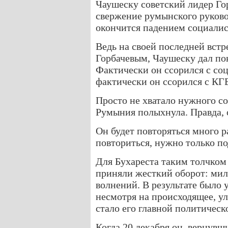
Чаушеску советский лидер Гор
свержение румынского руковод
окончится падением социалис
Ведь на своей последней вст
Горбачевым, Чаушеску дал пон
Фактически он ссорился с со
фактически он ссорился с КГ
Просто не хватало нужного с
Румыния полыхнула. Правда, 
Он будет повторяться много р
повториться, нужно только по
Для Бухареста таким толчком
приняли жесткий оборот: мил
волнений. В результате было 
несмотря на происходящее, ул
стало его главной политическ
Когда 20 декабря он, вернув