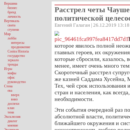
Вершина
Расстрел четы Чауше
бизнес
бренд
политической целесо
личность
Вертикаль
Евгений Галаган | 26.12.2019 13:18
свита
ступени
Мир
лобби
интересы
которое явилось полной неож
продвижение
главных героев, их окружения,
Contra Historia
государство
которые сбросили, казалось, в
зеркало
тренды
менее, имеет очень много те
Игры
Скоротечный расстрел супруг
мифы
офис
же казней Саддама Хусейна, 
руководство
Тех, чей срок использования 
Стена
ева
стран и населения, как всегда
вверх
необходимости.
вниз
доспехи
клан
Эти события очередной раз п
тени
абсолютной власти, политиче
Эксклюзив
диалог
ближайшего окружения и сис
мнение
искусственность любого поли
Экстерьер