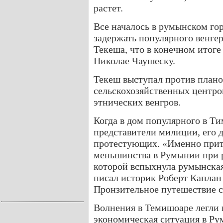
растет.
Все началось в румынском го
задержать популярного венге
Текеша, что в конечном итог
Николае Чаушеску.
Текеш выступал против план
сельскохозяйственных центро
этнических венгров.
Когда в дом популярного в 
представители милиции, его
протестующих. «Именно прите
меньшинства в Румынии при р
которой вспыхнула румынская
писал историк Роберт Каплан
Пронзительное путешествие с
Волнения в Темишоаре легли
экономическая ситуация в Ру