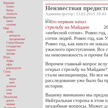
Вершина
Неизвестная предист
бизнес
бренд
Администратор | 13.02.2015 19:43
личность
Вертикаль
свита
ступени
2
Мир
«небесной сотни». Ровно год,
лобби
интересы
сотни людей. Ровно год, как 
продвижение
Contra Historia
Ровно год, как никто не наказ
государство
ужасного преступления. Все с
зеркало
тренды
на невозможность и прочие б
Игры
мифы
Впрочем главный вопрос вслу
офис
руководство
открыл стрельбу на Майдане?
Стена
стали милиционеры. Но все не
ева
вверх
расследование уже было бы п
вниз
истории.
доспехи
клан
тени
Вашему вниманию мы предлаг
Эксклюзив
Нейтральная сторона в этом п
диалог
мнение
неудобные вопросы. Может дл
Экстерьер