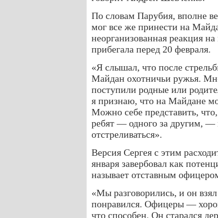
По словам Парубия, вполне ве
мог все же принести на Майда
неорганизованная реакция на
прибегала перед 20 февраля.
«Я слышал, что после стрель
Майдан охотничьи ружья. Мне 
поступили родные или родител
я признаю, что на Майдане м
Можно себе представить, что,
ребят — одного за другим, — 
отстреливаться».
Версия Сергея с этим расходит
января завербовал как потенц
называет отставным офицером
«Мы разговорились, и он взял
понравился. Офицеры — хорош
что способен. Он старался де