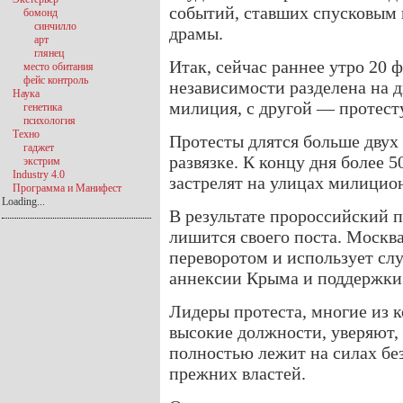
событий, ставших спусковым
бомонд
синчилло
драмы.
арт
глянец
Итак, сейчас раннее утро 20 
место обитания
фейс контроль
независимости разделена на д
Наука
милиция, с другой — протес
генетика
психология
Техно
Протесты длятся больше двух 
гаджет
развязке. К концу дня более 
экстрим
Industry 4.0
застрелят на улицах милицио
Программа и Манифест
Loading...
В результате пророссийский 
лишится своего поста. Москв
переворотом и использует слу
аннексии Крыма и поддержки 
Лидеры протеста, многие из 
высокие должности, уверяют, 
полностью лежит на силах бе
прежних властей.