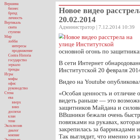
Вершина
Новое видео расстрел
бизнес
бренд
20.02.2014
личность
Вертикаль
Администратор | 7.12.2014 10:39
свита
ступени
Мир
лобби
интересы
основной огонь по защитник
продвижение
Contra Historia
государство
В сети Интернет обнародовано
зеркало
Институтской 20 февраля 2014 
тренды
Игры
мифы
Видео на Youtube опубликовал
офис
руководство
«Особая ценность и отличие о
Стена
ева
видеть раньше — это возмож
вверх
защитников Майдана и силовик
вниз
доспехи
ВВшники бежали очень быстро
клан
повязками на рукавах, которая
тени
Эксклюзив
закрепилась за баррикадами и
диалог
мнение
Так выглядит, что именно из з
Экстерьер