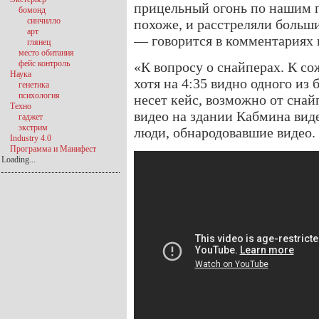
прицельный огонь по нашим п
бомонд
синчилло
похоже, и расстреляли больши
арт
— говорится в комментариях 
глянец
место обитания
фейс контроль
«К вопросу о снайперах. К со
Наука
хотя на 4:35 видно одного из
генетика
психология
несет кейс, возможно от снай
Техно
видео на здании Кабмина вид
гаджет
экстрим
люди, обнародовавшие видео.
Industry 4.0
Программа и Манифест
Loading...