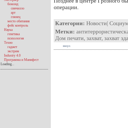
Позднее в центре Грозного б
бомонд
операции.
синчилло
арт
глянец
место обитания
Категории:
Новости
|
Социу
фейс контроль
Наука
Метки:
антитеррористическ
генетика
Дом печати
,
захват
,
захват зд
психология
Техно
вверх
гаджет
экстрим
Industry 4.0
Программа и Манифест
Loading...