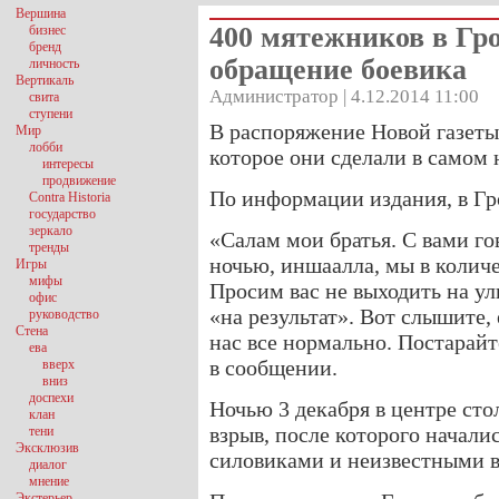
Вершина
400 мятежников в Гр
бизнес
бренд
обращение боевика
личность
Вертикаль
Администратор | 4.12.2014 11:00
свита
ступени
В распоряжение Новой газеты
Мир
лобби
которое они сделали в самом 
интересы
продвижение
По информации издания, в Гр
Contra Historia
государство
зеркало
«Салам мои братья. С вами го
тренды
ночью, иншаалла, мы в количе
Игры
мифы
Просим вас не выходить на ул
офис
«на результат». Вот слышите, 
руководство
Стена
нас все нормально. Постарайт
ева
в сообщении.
вверх
вниз
доспехи
Ночью 3 декабря в центре ст
клан
взрыв, после которого начал
тени
Эксклюзив
силовиками и неизвестными
диалог
мнение
Экстерьер