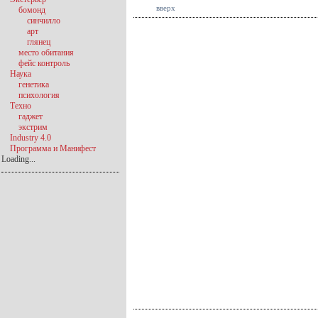
вверх
бомонд
синчилло
арт
глянец
место обитания
фейс контроль
Наука
генетика
психология
Техно
гаджет
экстрим
Industry 4.0
Программа и Манифест
Loading...