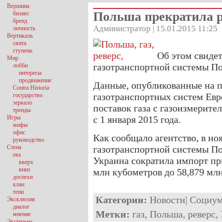
Вершина
Польша прекратила р
бизнес
бренд
Администратор | 15.01.2015 11:25
личность
Вертикаль
свита
ступени
Об этом свиде
Мир
газотранспортной системы П
лобби
интересы
продвижение
Данные, опубликованные на 
Contra Historia
газотранспортных систем Евр
государство
зеркало
поставок газа с газоизмерит
тренды
Игры
с 1 января 2015 года.
мифы
офис
Как сообщало агентство, в н
руководство
Стена
газотранспортной системы По
ева
Украина сократила импорт при
вверх
вниз
млн кубометров до 58,879 млн
доспехи
клан
тени
Категории:
Новости
|
Социу
Эксклюзив
диалог
Метки:
газ
,
Польша
,
реверс
,
мнение
Экстерьер