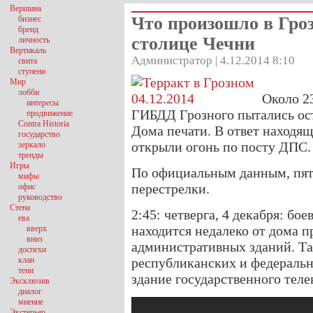
Вершина
Что произошло в Гро
бизнес
бренд
столице Чечни
личность
Вертикаль
Администратор | 4.12.2014 8:10
свита
ступени
Мир
лобби
Около 23
интересы
ГИБДД Грозного пытались ос
продвижение
Contra Historia
Дома печати. В ответ находящ
государство
открыли огонь по посту ДПС.
зеркало
тренды
Игры
По официальным данным, пяте
мифы
перестрелки.
офис
руководство
Стена
2:45: четверга, 4 декабря: бо
ева
находится недалеко от дома п
вверх
вниз
административных зданий. Т
доспехи
клан
республиканских и федераль
тени
здание государственного теле
Эксклюзив
диалог
мнение
Экстерьер