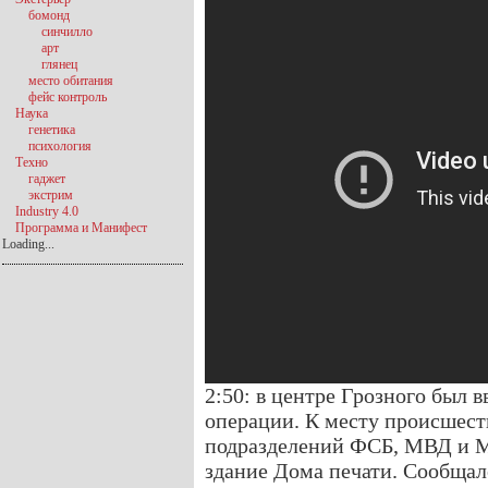
бомонд
синчилло
арт
глянец
место обитания
фейс контроль
Наука
генетика
психология
Техно
гаджет
экстрим
Industry 4.0
Программа и Манифест
Loading...
2:50: в центре Грозного был 
операции. К месту происшест
подразделений ФСБ, МВД и М
здание Дома печати. Сообщал