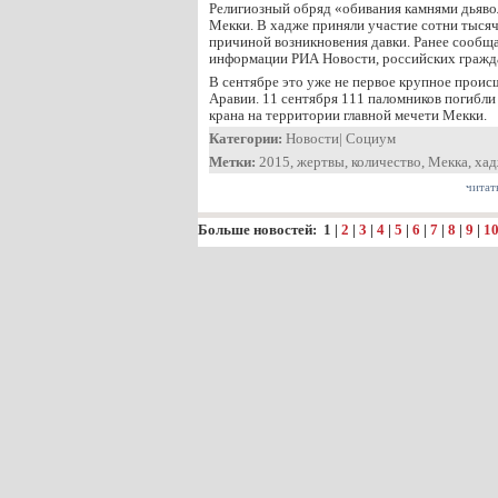
Религиозный обряд «обивания камнями дьяво
Мекки. В хадже приняли участие сотни тысяч
причиной возникновения давки. Ранее сообщ
информации РИА Новости, российских гражда
В сентябре это уже не первое крупное проис
Аравии. 11 сентября 111 паломников погибли
крана на территории главной мечети Мекки.
Категории:
Новости
|
Социум
Метки:
2015
,
жертвы
,
количество
,
Мекка
,
ха
читат
Больше новостей:
1
|
2
|
3
|
4
|
5
|
6
|
7
|
8
|
9
|
1