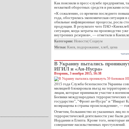
Как пояснили в пресс-службе предприятия, т
нехваткой оборотных средств и рисками оста
«К сожалению, со времени последнего повыш
года, обострилась экономическая ситуация в 
обильные инфляционные процессы, росла ст
продукции. В результате чего ПАО «Киевхлеб
ситуации, когда затраты на производство уже
внутренних резервов», — отметили в Киевхле
Категории:
Новости
|
Социум
Метки:
Киев
,
подорожание
,
хлеб
,
цена
читат
В Украину пытались проникнут
ИГИЛ и «Ан-Нусра»
Вторник, 3 ноября 2015, 16:38
2015 года Служба безопасности Украины сов
милицией блокировала въезд на территорию 
лицам, которые принимали участие в военном
Боевики международных террористических о
государство”, “Фронт ан-Нусра” и “Имарат К
возвращены в страны происхождения», — гов
Отметим, большинство из указанных лиц по 
террористической деятельности уже были де
Иордании и Египта. Кроме того, некоторые и
совершение насильственных преступлений.