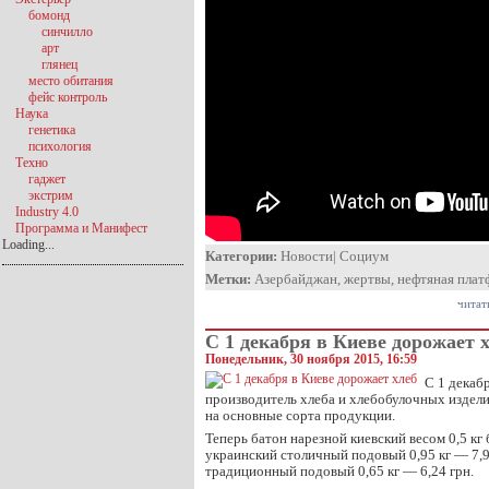
бомонд
синчилло
арт
глянец
место обитания
фейс контроль
Наука
генетика
психология
Техно
гаджет
экстрим
Industry 4.0
Программа и Манифест
Loading...
Категории:
Новости
|
Социум
Метки:
Азербайджан
,
жертвы
,
нефтяная плат
читат
С 1 декабря в Киеве дорожает 
Понедельник, 30 ноября 2015, 16:59
С 1 декаб
производитель хлеба и хлебобулочных издел
на основные сорта продукции.
Теперь батон нарезной киевский весом 0,5 кг б
украинский столичный подовый 0,95 кг — 7,
традиционный подовый 0,65 кг — 6,24 грн.