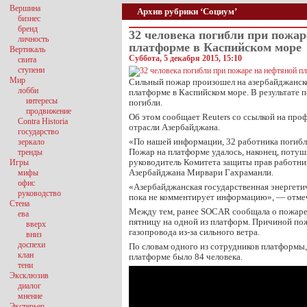
Вершина
Архив рубрики ‘Социум’
бизнес
бренд
32 человека погибли при пожар
личность
платформе в Каспийском море
Вертикаль
Суббота, 5 декабря 2015, 15:10
свита
ступени
Мир
Сильный пожар произошел на азербайджанс
лобби
платформе в Каспийском море. В результате 
интересы
погибли.
продвижение
Об этом сообщает Reuters со ссылкой на про
Contra Historia
отрасли Азербайджана.
государство
«По нашей информации, 32 работника погибли
зеркало
Пожар на платформе удалось, наконец, поту
тренды
руководитель Комитета защиты прав работни
Игры
Азербайджана Мирвари Гахраманли.
мифы
офис
«Азербайджанская государственная энергет
руководство
пока не комментирует информацию», — отмеч
Стена
Между тем, ранее SOCAR сообщала о пожаре
ева
пятницу на одной из платформ. Причиной по
вверх
газопровода из-за сильного ветра.
вниз
доспехи
По словам одного из сотрудников платформы,
клан
платформе было 84 человека.
тени
Эксклюзив
диалог
мнение
Экстерьер