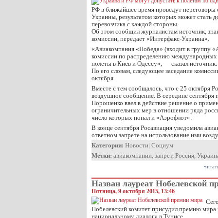
РФ в ближайшее время проведут переговоры 
Украины, результатом которых может стать 
перевозчика с каждой стороны.
Об этом сообщил журналистам источник, зна
комиссии, передает «Интерфакс-Украина».
«Авиакомпания «Победа» (входит в группу 
комиссии по распределению международных ч
полеты в Киев и Одессу», — сказал источник.
По его словам, следующее заседание комисси
октября.
Вместе с тем сообщалось, что с 25 октября 
воздушное сообщение. В середине сентября 
Порошенко ввел в действие решение о приме
ограничительных мер в отношении ряда росс
число которых попал и «Аэрофлот».
В конце сентября Росавиация уведомила ави
ответном запрете на использование ими воз
Категории:
Новости
|
Социум
Метки:
авиакомпании
,
запрет
,
Россия
,
Украин
читат
Назван лауреат Нобелевской п
Пятница, 9 октября 2015, 13:46
Сего
Нобелевский комитет присудил премию мира з
национальному диалогу в Тунисе.