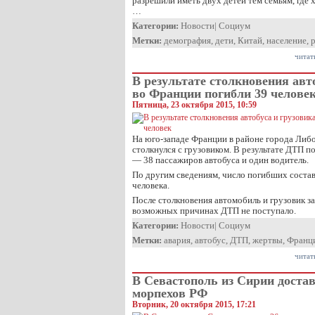
разрешили иметь двух детей тем семьям, где 
…
Категории:
Новости
|
Социум
Метки:
демография
,
дети
,
Китай
,
население
,
читат
В результате столкновения авт
во Франции погибли 39 челове
Пятница, 23 октября 2015, 10:59
На юго-западе Франции в районе города Либ
столкнулся с грузовиком. В результате ДТП п
— 38 пассажиров автобуса и один водитель.
По другим сведениям, число погибших соста
человека.
После столкновения автомобиль и грузовик з
возможных причинах ДТП не поступало.
Категории:
Новости
|
Социум
Метки:
авария
,
автобус
,
ДТП
,
жертвы
,
Франц
читат
В Севастополь из Сирии достав
морпехов РФ
Вторник, 20 октября 2015, 17:21