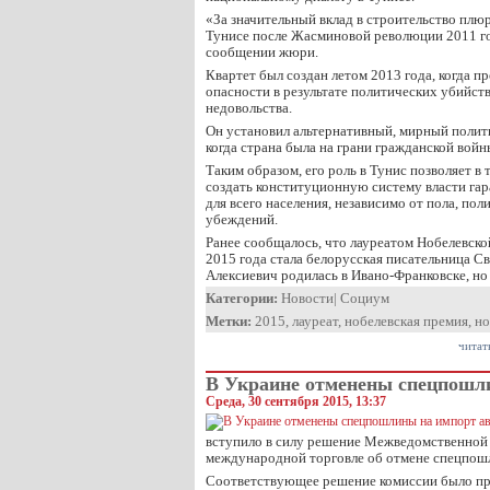
«За значительный вклад в строительство плю
Тунисе после Жасминовой революции 2011 го
сообщении жюри.
Квартет был создан летом 2013 года, когда п
опасности в результате политических убийст
недовольства.
Он установил альтернативный, мирный полити
когда страна была на грани гражданской войн
Таким образом, его роль в Тунис позволяет в 
создать конституционную систему власти га
для всего населения, независимо от пола, по
убеждений.
Ранее сообщалось, что лауреатом Нобелевско
2015 года стала белорусская писательница С
Алексиевич родилась в Ивано-Франковске, н
Категории:
Новости
|
Социум
Метки:
2015
,
лауреат
,
нобелевская премия
,
но
читат
В Украине отменены спецпошл
Среда, 30 сентября 2015, 13:37
вступило в силу решение Межведомственной
международной торговле об отмене спецпошл
Соответствующее решение комиссии было пр