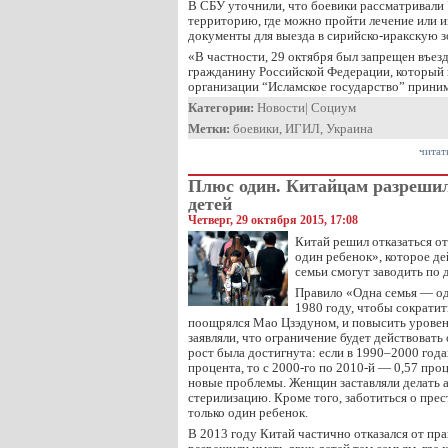
В СБУ уточнили, что боевики рассматривали
территорию, где можно пройти лечение или 
документы для выезда в сирийско-иракскую з
«В частности, 29 октября был запрещен въе
гражданину Российской Федерации, который 
организации “Исламское государство” прини
Категории:
Новости
|
Социум
Метки:
боевики
,
ИГИЛ
,
Украина
читат
Плюс один. Китайцам разрешил
детей
Четверг, 29 октября 2015, 17:08
Китай решил отказаться о
один ребенок», которое дей
семьи смогут заводить по 
Правило «Одна семья — од
1980 году, чтобы сократит
поощрялся Мао Цзэдуном, и повысить уровень
заявляли, что ограничение будет действовать 
рост была достигнута: если в 1990–2000 года
процента, то с 2000-го по 2010-й — 0,57 про
новые проблемы. Женщин заставляли делать 
стерилизацию. Кроме того, заботиться о пре
только один ребенок.
В 2013 году Китай частично отказался от пра