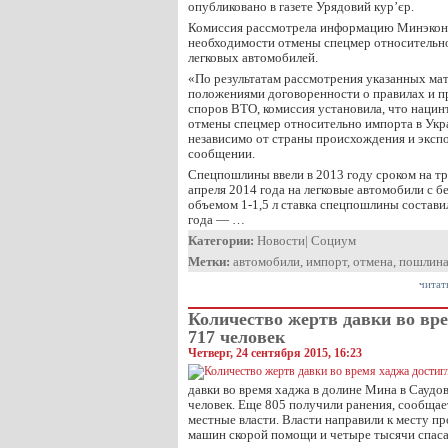
опубликовано в газете Урядовий кур’єр.
Комиссия рассмотрела информацию Минэкон
необходимости отмены спецмер относительн
легковых автомобилей.
«По результатам рассмотрения указанных мат
положениями договоренности о правилах и п
споров ВТО, комиссия установила, что наци
отмены спецмер относительно импорта в Укр
независимо от страны происхождения и экспо
сообщении.
Спецпошлины ввели в 2013 году сроком на три
апреля 2014 года на легковые автомобили с 
объемом 1-1,5 л ставка спецпошлины составил
года — …
Категории:
Новости
|
Социум
Метки:
автомобили
,
импорт
,
отмена
,
пошлин
читат
Количество жертв давки во вре
717 человек
Четверг, 24 сентября 2015, 16:23
давки во время хаджа в долине Мина в Саудо
человек. Еще 805 получили ранения, сообщает
местные власти. Власти направили к месту п
машин скорой помощи и четыре тысячи спаса