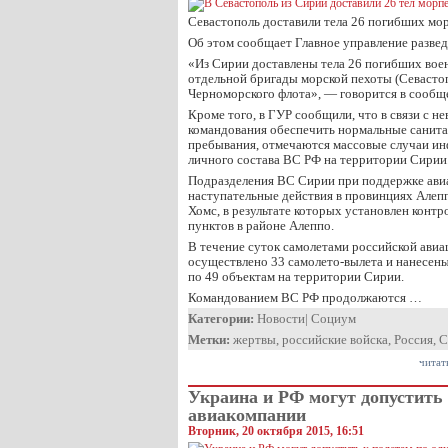
Севастополь доставили тела 26 погибших мор
Об этом сообщает Главное управление разв
«Из Сирии доставлены тела 26 погибших вое
отдельной бригады морской пехоты (Севасто
Черноморского флота», — говорится в сообщ
Кроме того, в ГУР сообщили, что в связи с 
командования обеспечить нормальные санита
пребывания, отмечаются массовые случаи и
личного состава ВС РФ на территории Сирии
Подразделения ВС Сирии при поддержке ав
наступательные действия в провинциях Алепп
Хомс, в результате которых установлен конт
пунктов в районе Алеппо.
В течение суток самолетами российской ави
осуществлено 33 самолето-вылета и нанесен
по 49 объектам на территории Сирии.
Командованием ВС РФ продолжаются …
Категории:
Новости
|
Социум
Метки:
жертвы
,
российские войска
,
Россия
,
С
читат
Украина и РФ могут допустить 
авиакомпании
Вторник, 20 октября 2015, 16:51