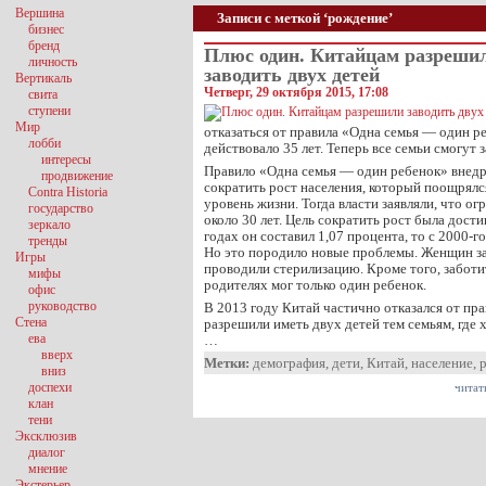
Вершина
Записи с меткой ‘рождение’
бизнес
бренд
Плюс один. Китайцам разреши
личность
заводить двух детей
Вертикаль
Четверг, 29 октября 2015, 17:08
свита
ступени
Мир
отказаться от правила «Одна семья — один р
лобби
действовало 35 лет. Теперь все семьи смогут 
интересы
Правило «Одна семья — один ребенок» внедр
продвижение
сократить рост населения, который поощрял
Contra Historia
уровень жизни. Тогда власти заявляли, что ог
государство
около 30 лет. Цель сократить рост была дост
зеркало
годах он составил 1,07 процента, то с 2000-г
тренды
Но это породило новые проблемы. Женщин за
Игры
проводили стерилизацию. Кроме того, заботи
мифы
родителях мог только один ребенок.
офис
руководство
В 2013 году Китай частично отказался от пра
Стена
разрешили иметь двух детей тем семьям, где 
ева
…
вверх
Метки:
демография
,
дети
,
Китай
,
население
,
вниз
доспехи
читат
клан
тени
Эксклюзив
диалог
мнение
Экстерьер