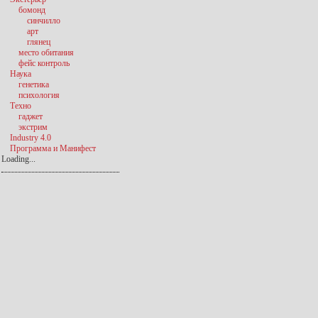
бомонд
синчилло
арт
глянец
место обитания
фейс контроль
Наука
генетика
психология
Техно
гаджет
экстрим
Industry 4.0
Программа и Манифест
Loading...