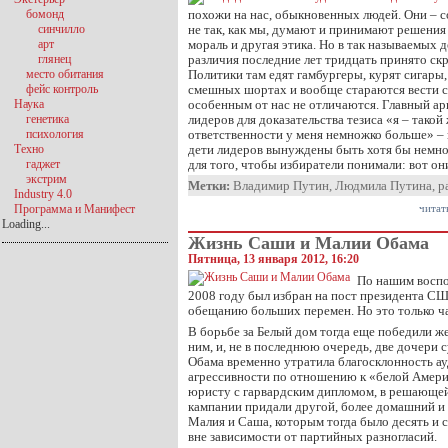
бомонд
похожи на нас, обыкновенных людей. Они – с
синчилло
не так, как мы, думают и принимают решения н
арт
мораль и другая этика. Но в так называемых 
глянец
различия последние лет тридцать принято скр
место обитания
Политики там едят гамбургеры, курят сигары,
фейс контроль
смешных шортах и вообще стараются вести се
Наука
особенным от нас не отличаются. Главный а
генетика
лидеров для доказательства тезиса «я – такой 
психология
ответственности у меня немножко больше» – 
Техно
дети лидеров вынуждены быть хотя бы немн
гаджет
для того, чтобы избиратели понимали: вот он
экстрим
Метки:
Владимир Путин
,
Людмила Путина
,
р
Industry 4.0
Программа и Манифест
читат
Loading...
Жизнь Саши и Малии Обама
Пятница, 13 января 2012, 16:20
По нашим воспо
2008 году был избран на пост президента СШ
обещанию больших перемен. Но это только ч
В борьбе за Белый дом тогда еще победили ж
ним, и, не в последнюю очередь, две дочери 
Обама временно утратила благосклонность а
агрессивности по отношению к «белой Амери
юристу с гарвардским дипломом, в решающей
кампании придали другой, более домашний и
Малия и Саша, которым тогда было десять и с
вне зависимости от партийных разногласий.