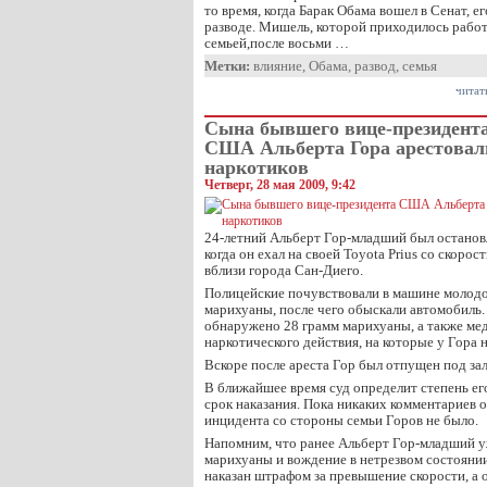
то время, когда Барак Обама вошел в Сенат, е
разводе. Мишель, которой приходилось работ
семьей,после восьми …
Метки:
влияние
,
Обама
,
развод
,
семья
читат
Сына бывшего вице-президент
США Альберта Гора арестовали
наркотиков
Четверг, 28 мая 2009, 9:42
24-летний Альберт Гор-младший был остано
когда он ехал на своей Toyota Prius со скоро
вблизи города Сан-Диего.
Полицейские почувствовали в машине молодо
марихуаны, после чего обыскали автомобиль.
обнаружено 28 грамм марихуаны, а также ме
наркотического действия, на которые у Гора н
Вскоре после ареста Гор был отпущен под зало
В ближайшее время суд определит степень ег
срок наказания. Пока никаких комментариев 
инцидента со стороны семьи Горов не было.
Напомним, что ранее Альберт Гор-младший у
марихуаны и вождение в нетрезвом состоянии
наказан штрафом за превышение скорости, а