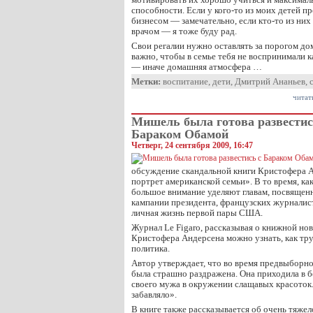
способности. Если у кого-то из моих детей п
бизнесом — замечательно, если кто-то из них 
врачом — я тоже буду рад.
Свои регалии нужно оставлять за порогом дом
важно, чтобы в семье тебя не воспринимали 
— иначе домашняя атмосфера …
Метки:
воспитание
,
дети
,
Дмитрий Ананьев
,
читат
Мишель была готова развестис
Бараком Обамой
Четверг, 24 сентября 2009, 16:47
обсуждение скандальной книги Кристофера 
портрет американской семьи». В то время, к
большое внимание уделяют главам, посвяще
кампании президента, французских журналис
личная жизнь первой пары США.
Журнал Le Figaro, рассказывая о книжной нов
Кристофера Андерсена можно узнать, как тр
политика.
Автор утверждает, что во время предвыбор
была страшно раздражена. Она приходила в б
своего мужа в окружении слащавых красоток.
забавляло».
В книге также рассказывается об очень тяжел