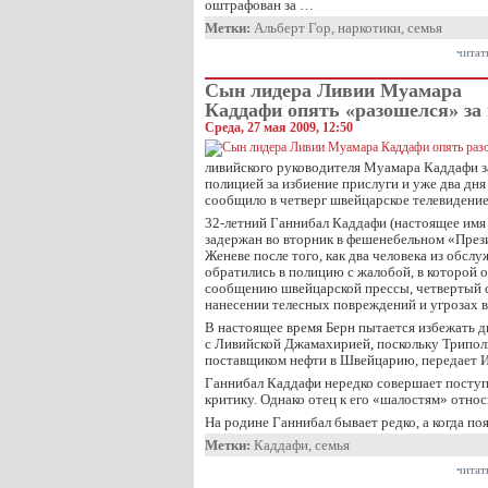
оштрафован за …
Метки:
Альберт Гор
,
наркотики
,
семья
читат
Сын лидера Ливии Муамара
Каддафи опять «разошелся» за
Среда, 27 мая 2009, 12:50
ливийского руководителя Муамара Каддафи 
полицией за избиение прислуги и уже два дня
сообщило в четверг швейцарское телевидение
32-летний Ганнибал Каддафи (настоящее имя
задержан во вторник в фешенебельном «През
Женеве после того, как два человека из обс
обратились в полицию с жалобой, в которой о
сообщению швейцарской прессы, четвертый 
нанесении телесных повреждений и угрозах в
В настоящее время Берн пытается избежать 
с Ливийской Джамахирией, поскольку Трипол
поставщиком нефти в Швейцарию, передает 
Ганнибал Каддафи нередко совершает посту
критику. Однако отец к его «шалостям» относ
На родине Ганнибал бывает редко, а когда поя
Метки:
Каддафи
,
семья
читат