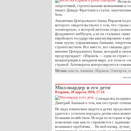
Несколь
энергетикой, строительными компаниями и то
пишет Давиде Фраттини в статье, напечатанной
Sera.
Аналитики Центрального банка Израиля подг
которого свидетельствуют о том, что страна 
эгалитарную, о которой мечтали отцы сионизм
фундаменте киббуцов, а не на стальных сваях
еврейского государства аккумулировано в аву
главе групп, управляющих банками, энергети
строительством. Все вместе, все связаны друг
мнению Центрального банка, который в свое
предупреждает: «Израиль — одна из стран с
концентрации в западном мире, и в этом ее с
страной. Агломераты контролируются семьям
Метки:
власть
,
влияние
,
Израиль
,
Олигархи
,
с
читат
Миллиардер и его дети
Вторник, 20 апреля 2010, 17:14
Совладелец холдинга
Дмитрий Ананьев о том, как он строит отноше
Не надо изначально видеть в детях продолжат
удается с успехом передать детям свои комп
большим хозяйством. Исходя из истории и пр
поколение еще как-то справляется с задачами
возникают проблемы… На мой взгляд, лучше 
мотивировать их хорошо учиться и максимал