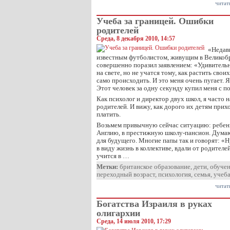
читат
Учеба за границей. Ошибки
родителей
Среда, 8 декабря 2010, 14:57
«Недавн
известным футболистом, живущим в Великобр
совершенно поразил заявлением: «Удивительн
на свете, но не учатся тому, как растить свои
само происходить. И это меня очень пугает. 
Этот человек за одну секунду купил меня с п
Как психолог и директор двух школ, я часто
родителей. И вижу, как дорого их детям прих
платить.
Возьмем привычную сейчас ситуацию: ребенк
Англию, в престижную школу-пансион. Думают
для будущего. Многие папы так и говорят: «Ну
в виду жизнь в коллективе, вдали от родителей
учится в …
Метки:
британское образование
,
дети
,
обуче
переходный возраст
,
психология
,
семья
,
учеб
читат
Богатства Израиля в руках
олигархии
Среда, 14 июля 2010, 17:29