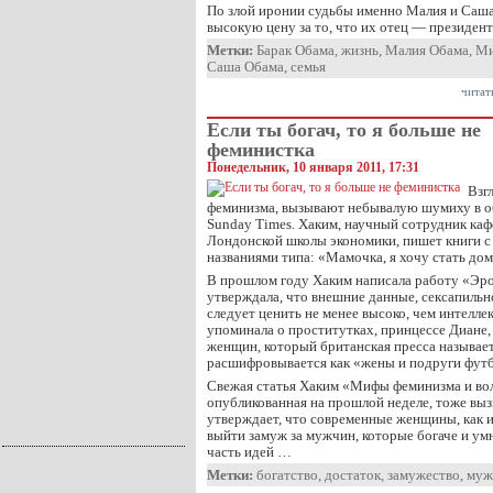
По злой иронии судьбы именно Малия и Саш
высокую цену за то, что их отец — президент
Метки:
Барак Обама
,
жизнь
,
Малия Обама
,
Ми
Саша Обама
,
семья
читат
Если ты богач, то я больше не
феминистка
Понедельник, 10 января 2011, 17:31
Взг
феминизма, вызывают небывалую шумиху в о
Sunday Times. Хаким, научный сотрудник ка
Лондонской школы экономики, пишет книги 
названиями типа: «Мамочка, я хочу стать до
В прошлом году Хаким написала работу «Эро
утверждала, что внешние данные, сексапиль
следует ценить не менее высоко, чем интеллек
упоминала о проститутках, принцессе Диане,
женщин, который британская пресса называет
расшифровывается как «жены и подруги футб
Свежая статья Хаким «Мифы феминизма и вол
опубликованная на прошлой неделе, тоже выз
утверждает, что современные женщины, как и
выйти замуж за мужчин, которые богаче и ум
часть идей …
Метки:
богатство
,
достаток
,
замужество
,
муж