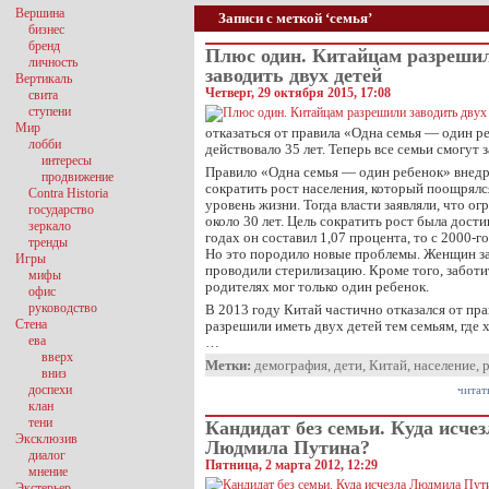
Вершина
Записи с меткой ‘семья’
бизнес
бренд
Плюс один. Китайцам разреши
личность
заводить двух детей
Вертикаль
Четверг, 29 октября 2015, 17:08
свита
ступени
Мир
отказаться от правила «Одна семья — один р
лобби
действовало 35 лет. Теперь все семьи смогут 
интересы
Правило «Одна семья — один ребенок» внедр
продвижение
сократить рост населения, который поощрял
Contra Historia
уровень жизни. Тогда власти заявляли, что ог
государство
около 30 лет. Цель сократить рост была дост
зеркало
годах он составил 1,07 процента, то с 2000-г
тренды
Но это породило новые проблемы. Женщин за
Игры
проводили стерилизацию. Кроме того, заботи
мифы
родителях мог только один ребенок.
офис
руководство
В 2013 году Китай частично отказался от пра
Стена
разрешили иметь двух детей тем семьям, где 
ева
…
вверх
Метки:
демография
,
дети
,
Китай
,
население
,
вниз
доспехи
читат
клан
тени
Кандидат без семьи. Куда исчез
Эксклюзив
Людмила Путина?
диалог
Пятница, 2 марта 2012, 12:29
мнение
Экстерьер