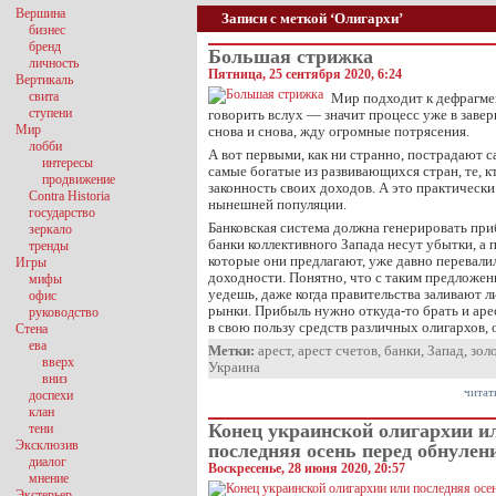
Вершина
Записи с меткой ‘Олигархи’
бизнес
бренд
Большая стрижка
личность
Пятница, 25 сентября 2020, 6:24
Вертикаль
свита
Мир подходит к дефрагме
ступени
говорить вслух — значит процесс уже в заве
Мир
снова и снова, жду огромные потрясения.
лобби
А вот первыми, как ни странно, пострадают 
интересы
самые богатые из развивающихся стран, те, к
продвижение
законность своих доходов. А это практически
Contra Historia
нынешней популяции.
государство
Банковская система должна генерировать приб
зеркало
банки коллективного Запада несут убытки, а 
тренды
которые они предлагают, уже давно перевали
Игры
доходности. Понятно, что с таким предложен
мифы
уедешь, даже когда правительства заливают
офис
рынки. Прибыль нужно откуда-то брать и аре
руководство
в свою пользу средств различных олигархов,
Стена
ева
Метки:
арест
,
арест счетов
,
банки
,
Запад
,
зол
вверх
Украина
вниз
читат
доспехи
клан
Конец украинской олигархии и
тени
Эксклюзив
последняя осень перед обнулен
диалог
Воскресенье, 28 июня 2020, 20:57
мнение
Экстерьер