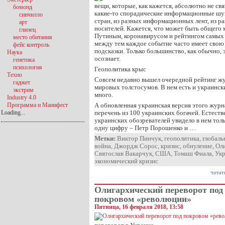
вещи, которые, как кажется, абсолютно не св
бомонд
какие-то спорадические информационные шу
синчилло
стран, из разных информационных лент, из 
арт
носителей. Кажется, что может быть общего
глянец
Путиным, коронавирусом и рейтингом самых
место обитания
между тем каждое событие часто имеет свою 
фейс контроль
подсказки. Только большинство, как обычно, 
Наука
осознает.
генетика
психология
Геополитика крыс
Техно
Совсем недавно вышел очередной рейтинг ж
гаджет
мировых толстосумов. В нем есть и украинск
экстрим
много.
Industry 4.0
Программа и Манифест
А обновленная украинская версия этого журн
Loading...
перечень из 100 украинских богачей. Естеств
украинских обозревателей увидело в нем тол
одну цифру – Петр Порошенко и …
Метки:
Виктор Пинчук
,
геополитика
,
глобаль
война
,
Джордж Сорос
,
кризис
,
обнуление
,
Ол
Святослав Вакарчук
,
США
,
Томаш Фиала
,
Ук
экономический кризис
читат
Олигархический переворот под
покровом «революции»
Пятница, 16 февраля 2018, 13:58