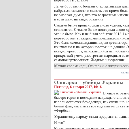
переворот в Украине
Легче бороться с болезнью, когда знаешь диа
набраться смелости и сказать это прямо боль
не рисовал, думая, что это возрастные измене
и есть шанс на выздоровление.
Сколько бы не произносили слово «халва, хал
становится. Сколько бы не повторяли слово
это не было. Как и не были события 2013-14
переворотом, гражданским конфликтом и нов
Это была самоликвидация, взрыв детонатора,
изначально и на который постоянно давили. 
псевдопереворот, наложившийся на глобальны
прикрытый умело разогретым народным воз
самопожертвованием. Жадные и недалекие 
Метки:
евромайдан
,
Олигархи
,
олигархическ
читат
Олигархи – убийцы Украины
Пятница, 6 января 2017, 16:16
В какое отрезв
быстро герои и последние надежды становятс
короли остаются без одежды, как слаженно 
белый флаг, как власть все еще пытается стат
«Форбса».
Украинскому народу стали предлагать планы
И кто?
Какая восхитительная наглость – это именно 