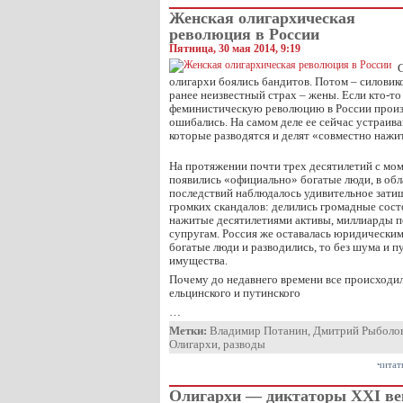
Женская олигархическая
революция в России
Пятница, 30 мая 2014, 9:19
олигархи боялись бандитов. Потом – силовик
ранее неизвестный страх – жены. Если кто-то
феминистическую революцию в России произв
ошибались. На самом деле ее сейчас устраив
которые разводятся и делят «совместно нажи
На протяжении почти трех десятилетий с моме
появились «официально» богатые люди, в обл
последствий наблюдалось удивительное затиш
громких скандалов: делились громадные сост
нажитые десятилетиями активы, миллиарды 
супругам. Россия же оставалась юридическим 
богатые люди и разводились, то без шума и 
имущества.
Почему до недавнего времени все происходил
ельцинского и путинского
…
Метки:
Владимир Потанин
,
Дмитрий Рыболо
Олигархи
,
разводы
читат
Олигархи — диктаторы XXI ве