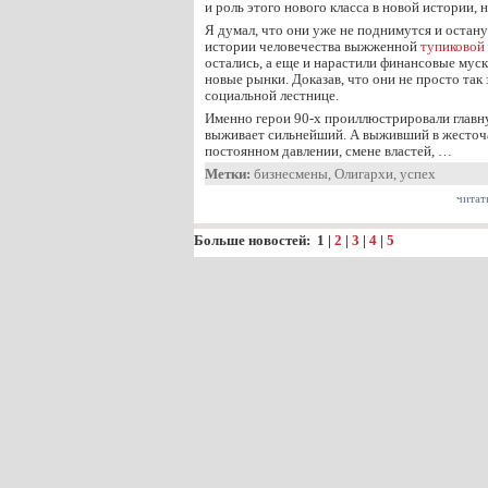
и роль этого нового класса в новой истории, 
Я думал, что они уже не поднимутся и остан
истории человечества выжженной
тупиковой
остались, а еще и нарастили финансовые муск
новые рынки. Доказав, что они не просто так
социальной лестнице.
Именно герои 90-х проиллюстрировали глав
выживает сильнейший. А выживший в жесточ
постоянном давлении, смене властей, …
Метки:
бизнесмены
,
Олигархи
,
успех
читат
Больше новостей:
1
|
2
|
3
|
4
|
5