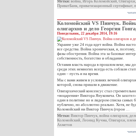
Метки:
война
,
Игорь Коломойский
,
Олигархи
ПриватБанк
,
приватизационный сертификат
,
читат
Коломойский VS Пинчук. Войн
олигархов и дело Георгия Гонга
Понедельник, 22 декабря 2014, 19:16
Украине уже 24 года идет война. Война насто
все средства. Война хроническая, и, поэтому
фазы обострения. Война эта за базовые интер
собственность, богатство и обладание.
Оставив власть народа в прошлом веке, мы до
среди этих немногих всегда есть соблазн ст
один – пусть и на время.
Мы с вами живем в условиях вечной олигарх
которой, снова пришли в движение.
Олигархический консенсус стал стремительно
«воцарения» Виктора Януковича. Он захотел 
один в политике но и лидером списка самых б
публично, но абсолютно реально. Хотя, не бу
Коломойский ни Виктор Пинчук (герои …
Метки:
Виктор Пинчук
,
война олигархов
,
дел
Коломойский
,
Леонид Кучма
,
Олигархи
,
плен
Ахметов
читат