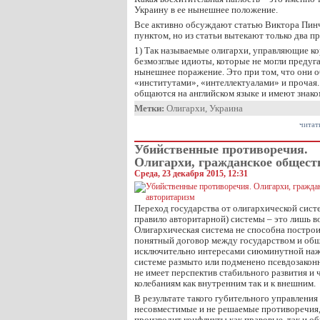
Украину в ее нынешнее положение.
Все активно обсуждают статью Виктора Пинч
пунктом, но из статьи вытекают только два п
1) Так называемые олигархи, управляющие ко
безмозглые идиоты, которые не могли предуг
нынешнее поражение. Это при том, что они о
«институтами», «интеллектуалами» и прочая
общаются на английском языке и имеют знак
Метки:
Олигархи
,
Украина
читат
Убийственные противоречия.
Олигархи, гражданское общест
Среда, 23 декабря 2015, 12:31
Переход государства от олигархической сист
правило авторитарной) системы – это лишь в
Олигархическая система не способна постро
понятный договор между государством и общ
исключительно интересами сиюминутной нажи
системе размыто или подменено псевдозако
не имеет перспектив стабильного развития и
колебаниям как внутренним так и к внешним.
В результате такого губительного управления
несовместимые и не решаемые противоречия, 
производит конфликты как правовые, так и о