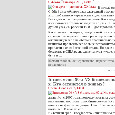
Суббота, 16 ноября 2013, 15:08
В начале о
Crédit Suisse обнародовал ежегодный доклад
лист глобального неравенства содержит глав
Речь идет о распределении активов. Как следу
всех богатств страны находятся в руках 110 ч
душой у 93,7% россиян 10 000 долларов или 
Как отмечают авторы доклада, такой показате
сильнейшим неравенством в распределении бо
американцев все еще обстоит сравнительно н
начинают проявлять все больше беспокойств
пропасти в их собственной стране. Но даже 
богатства в США распределены куда лучше, че
быть и …
Метки:
глобальное неравенство
,
неравенство
неравенство
читат
Бизнесмены 90-х VS бизнесмены
х. Кто останется в живых?
Среда, 3 июля 2013, 13:38
длящийся с 2007 года, поначалу заставил усо
выживанию постсоветских бизнесменов. Их з
похожи на флаг капитуляции. Они обращались 
помощью. И враг помог.
Их вечный враг – государство и чиновничья т