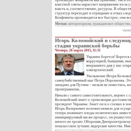
властной элиты нарастает напряжение из-за
власть и, соответственно, ресурсы. В общест
структур переходит в отрицание и отказ след
Конфликты производятся все быстрее, они в
Метки:
авторитаризм
,
гражданское общество
читат
Игорь Коломойский и следующ
стадия украинской борьбы
Четверг, 26 марта 2015, 11:31
Украина борется! Борется с
коррупцией, бывшими, ны
вчерашнего дня у нас откр
олигархический.
Увольнение Игоря Коломой
самоубийственный шаг Петра Порошенка. Э
западню для Путина – нельзя не повестись, но 
проигрываешь.
Начали с самого самостоятельного, вернее с 
Коломойский знает о «революции достоинств
президент Украины. Знает он и о схемах в зон
Игорь Валерьевич положил немало для осуще
теперь пожинает плоды политических инвест
иннициируемый им же процесс, он решил что
ничего не грозит. Обороняя Днепропетровск
показал свои лучшие лидерские качества. Ни