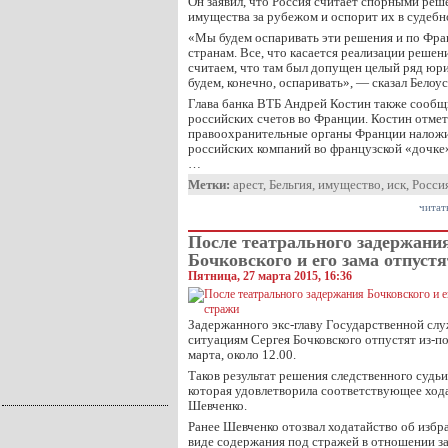
Он заявил, что Россия считает спорными реш
имущества за рубежом и оспорит их в судебн
«Мы будем оспаривать эти решения и по Фран
странам. Все, что касается реализации решен
считаем, что там был допущен целый ряд юр
будем, конечно, оспаривать», — сказал Белоус
Глава банка ВТБ Андрей Костин также сообщ
российских счетов во Франции. Костин отмет
правоохранительные органы Франции наложил
российских компаний во французской «дочке»
…
Метки:
арест
,
Бельгия
,
имущество
,
иск
,
Росси
читат
После театрального задержани
Бочковского и его зама отпустя
Пятница, 27 марта 2015, 16:36
Задержанного экс-главу Государственной с
ситуациям Сергея Бочковского отпустят из-по
марта, около 12.00.
Таков результат решения следственного судь
которая удовлетворила соответствующее ход
Шевченко.
Ранее Шевченко отозвал ходатайство об избр
виде содержания под стражей в отношении з