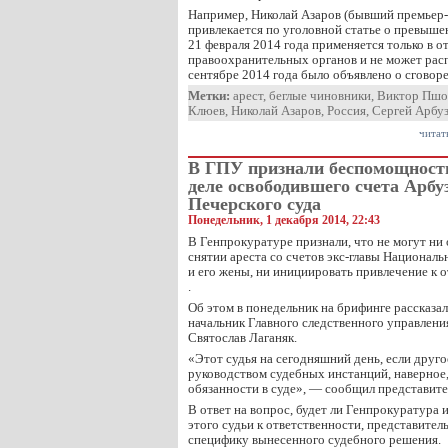
Например, Николай Азаров (бывший премьер
привлекается по уголовной статье о превыше
21 февраля 2014 года применяется только в 
правоохранительных органов и не может расп
сентябре 2014 года было объявлено о сговор
Метки:
арест
,
беглые чиновники
,
Виктор Пшо
Клюев
,
Николай Азаров
,
Россия
,
Сергей Арбу
читат
В ГПУ признали беспомощност
деле освободившего счета Арбу
Печерского суда
Понедельник, 1 декабря 2014, 22:43
В Генпрокуратуре признали, что не могут ни
снятии ареста со счетов экс-главы Националь
и его жены, ни инициировать привлечение к о
.
Об этом в понедельник на брифинге рассказа
начальник Главного следственного управлен
Святослав Лаганяк.
«Этот судья на сегодняшний день, если друг
руководством судебных инстанций, наверное
обязанности в суде», — сообщил представите
В ответ на вопрос, будет ли Генпрокуратура
этого судьи к ответственности, представитель
специфику вынесенного судебного решения.