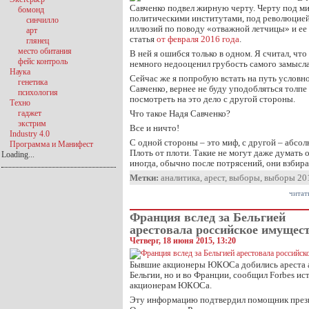
Савченко подвел жирную черту. Черту под ми
бомонд
политическими институтами, под революцией.
синчилло
иллюзий по поводу «отважной летчицы» и ее 
арт
статья
от февраля 2016 года
.
глянец
место обитания
В ней я ошибся только в одном. Я считал, что
фейс контроль
немного недооценил грубость самого замысла
Наука
Сейчас же я попробую встать на путь условн
генетика
Савченко, вернее не буду уподобляться толп
психология
посмотреть на это дело с другой стороны.
Техно
гаджет
Что такое Надя Савченко?
экстрим
Все и ничто!
Industry 4.0
С одной стороны – это миф, с другой – абсо
Программа и Манифест
Плоть от плоти. Такие не могут даже думать 
Loading...
иногда, обычно после потрясений, они взбир
Метки:
аналитика
,
арест
,
выборы
,
выборы 20
читат
Франция вслед за Бельгией
арестовала российское имуще
Четверг, 18 июня 2015, 13:20
Бывшие акционеры ЮКОСа добились ареста ак
Бельгии, но и во Франции, сообщил Forbes ис
акционерам ЮКОСа.
Эту информацию подтвердил помощник прези