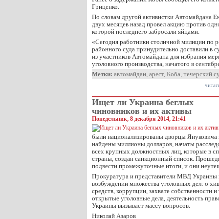
Гриценко.
По словам другой активистки Автомайдана Ек
двух месяцев назад провел акцию против одно
которой последнего забросали яйцами.
«Сегодня работники столичной милиции по 
районного суда принудительно доставили в 
из участников Автомайдана для избрания мер
уголовного производства, начатого в сентябр
Метки:
автомайдан
,
арест
,
Коба
,
печерский с
читат
Ищет ли Украина беглых
чиновников и их активы
Понедельник, 8 декабря 2014, 21:41
были национализированы дворцы Януковича 
найдены миллионы долларов, начаты расслед
всех крупных должностных лиц, которые в с
страны, создан санкционный список. Прошед
подвести промежуточные итоги, и они неуте
Прокуратура и представители МВД Украины в
возбуждении множества уголовных дел: о хи
средств, коррупции, захвате собственности и 
открытые уголовные дела, деятельность пра
Украины вызывает массу вопросов.
Николай Азаров