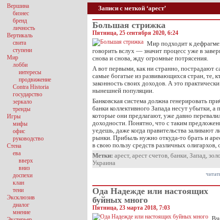
Вершина
Записи с меткой ‘арест’
бизнес
бренд
Большая стрижка
личность
Пятница, 25 сентября 2020, 6:24
Вертикаль
свита
Мир подходит к дефрагме
ступени
говорить вслух — значит процесс уже в заве
Мир
снова и снова, жду огромные потрясения.
лобби
А вот первыми, как ни странно, пострадают 
интересы
самые богатые из развивающихся стран, те, к
продвижение
законность своих доходов. А это практически
Contra Historia
нынешней популяции.
государство
Банковская система должна генерировать приб
зеркало
банки коллективного Запада несут убытки, а 
тренды
которые они предлагают, уже давно перевали
Игры
доходности. Понятно, что с таким предложен
мифы
уедешь, даже когда правительства заливают
офис
рынки. Прибыль нужно откуда-то брать и аре
руководство
в свою пользу средств различных олигархов,
Стена
ева
Метки:
арест
,
арест счетов
,
банки
,
Запад
,
зол
вверх
Украина
вниз
читат
доспехи
клан
Ода Надежде или настоящих
тени
Эксклюзив
буйных много
диалог
Пятница, 23 марта 2018, 7:03
мнение
Вч
Экстерьер