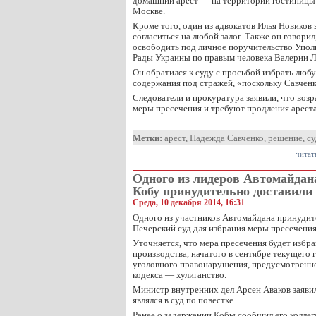
домашний арест — на территории гостиницы
Москве.
Кроме того, один из адвокатов Илья Новиков з
согласиться на любой залог. Также он говори
освободить под личное поручительство Упо
Рады Украины по правым человека Валерии Л
Он обратился к суду с просьбой избрать люб
содержания под стражей, «поскольку Савченк
Следователи и прокуратура заявили, что воз
меры пресечения и требуют продления ареста
…
Метки:
арест
,
Надежда Савченко
,
решение
,
су
читат
Одного из лидеров Автомайдан
Кобу принудительно доставили 
Среда, 10 декабря 2014, 16:31
Одного из участников Автомайдана принудит
Печерский суд для избрания меры пресечения
Уточняется, что мера пресечения будет избра
производства, начатого в сентябре текущего 
уголовного правонарушения, предусмотренног
кодекса — хулиганство.
Министр внутренних дел Арсен Аваков заявил,
являлся в суд по повестке.
Ранее о задержании Кобы сообщил его колле