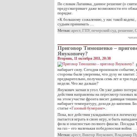
По словам Лаганяка, данное решение (о снятии
предусматривает даже возможности его обжа
порядке.
«К большому сожалению, у нас такой кодекс,
судьям принимать …
Метки:
арест
,
ГПУ
,
печерский суд
,
решение
,
С
читат
Приговор Тимошенко – пригов
Януковичу?
Вторник, 11 октября 2011, 20:38
набирает силу. Сегодня произошло событие, к
стороны были уверенны, что духу не хватит.
предварительно, получила семь лет и три года
недели. Что же дальше?
Янукович загнан в угол. Он уже давно потерял
действия направлены на пересмотр газовых к
на этом участке фронта висит давящая тиши
набирает температуру, доходя до кипения. Бо
статье «
Газовый бумеранг
».
Пока, все действия укладываются в логическ
пытается играть в свою игру, и быть нападающ
фола и опасностью полного фиаско. Посадка
на газ – его маленькая победоносная война. 
Метки:
арест
,
Виктор Янукович
,
Владимир П