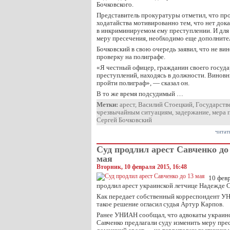
Бочковского.
Представитель прокуратуры отметил, что пр
ходатайства мотивированно тем, что нет дока
в инкриминируемом ему преступлении. И для 
меру пресечения, необходимо еще дополните
Бочковский в свою очередь заявил, что не ви
проверку на полиграфе.
«Я честный офицер, гражданин своего госуда
преступлений, находясь в должности. Виновн
пройти полиграф», — сказал он.
В то же время подсудимый …
Метки:
арест
,
Василий Стоецкий
,
Государств
чрезвычайным ситуациям
,
задержание
,
мера 
Сергей Бочковский
читат
Суд продлил арест Савченко до
мая
Вторник, 10 февраля 2015, 16:48
10 фев
продлил арест украинской летчице Надежде С
Как передает собственный корреспондент УНИ
такое решение огласил судья Артур Карпов.
Ранее УНИАН сообщал, что адвокаты украин
Савченко предлагали суду изменить меру прес