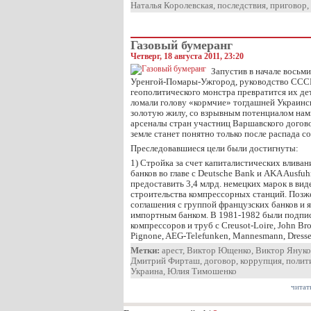
Наталья Королевская
,
последствия
,
приговор
,
Газовый бумеранг
Четверг, 18 августа 2011, 23:20
Запустив в начале восьм
Уренгой-Помары-Ужгород, руководство СССР 
геополитического монстра превратится их дет
ломали голову «кормчие» тогдашней Украинск
золотую жилу, со взрывным потенциалом н
арсеналы стран участниц Варшавского догово
земле станет понятно только после распада с
Преследовавшиеся цели были достигнуты:
1) Стройка за счет капиталистических влива
банков во главе с Deutsche Bank и AKA Ausfu
предоставить 3,4 млрд. немецких марок в вид
строительства компрессорных станций. Поз
соглашения с группой французских банков и 
импортным банком. В 1981-1982 были подпис
компрессоров и труб с Creusot-Loire, John Br
Pignone, AEG-Telefunken, Mannesmann, Dresser
Метки:
арест
,
Виктор Ющенко
,
Виктор Януко
Дмитрий Фирташ
,
договор
,
коррупция
,
полит
Украина
,
Юлия Тимошенко
читат