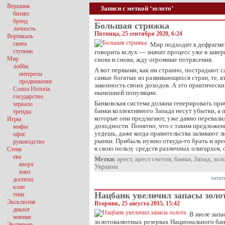
Вершина
Записи с меткой ‘золото’
бизнес
бренд
Большая стрижка
личность
Пятница, 25 сентября 2020, 6:24
Вертикаль
свита
Мир подходит к дефрагме
ступени
говорить вслух — значит процесс уже в заве
Мир
снова и снова, жду огромные потрясения.
лобби
А вот первыми, как ни странно, пострадают 
интересы
самые богатые из развивающихся стран, те, к
продвижение
законность своих доходов. А это практически
Contra Historia
нынешней популяции.
государство
Банковская система должна генерировать приб
зеркало
банки коллективного Запада несут убытки, а 
тренды
которые они предлагают, уже давно перевали
Игры
доходности. Понятно, что с таким предложен
мифы
уедешь, даже когда правительства заливают
офис
рынки. Прибыль нужно откуда-то брать и аре
руководство
в свою пользу средств различных олигархов,
Стена
ева
Метки:
арест
,
арест счетов
,
банки
,
Запад
,
зол
вверх
Украина
вниз
читат
доспехи
клан
Нацбанк увеличил запасы золо
тени
Эксклюзив
Вторник, 25 августа 2015, 15:42
диалог
В июле запа
мнение
золотовалютных резервах Национального бан
Экстерьер