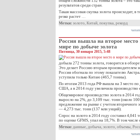
общей сложности 152 тонны золота – это так
результатов среди стран.
Такая массовая скупка золота происходит, в т
резко растет …
Метки:
золото
,
Китай
,
покупка
,
рекорд
читат
Россия вышла на второе место
мире по добыче золота
Пятница, 30 января 2015, 5:48
добыла 272 тонны золота, говорится в обзор
Это делает Россию вторым производителем зо
Россия обогнала по этому показателю Австра
уступила только Китаю (465,7 тонны).
По итогам 2013 года РФ вышла на 3 место по 
США, а в 2014 году увеличила производство 
Общемировое производство золота в 2014 го
выросло на 2%, до 3,109 тыс. тонн (около 10
предложение на рынке с учетом вторичного 
— 4,273 тыс. тонн (137 млн унций).
Спрос на золото в 2014 году составил 4,041 т
по оценке GFMS, упал на 18,7%. В том числе
Метки:
данные
,
добыча
,
золото
,
объемы
,
Рос
читат