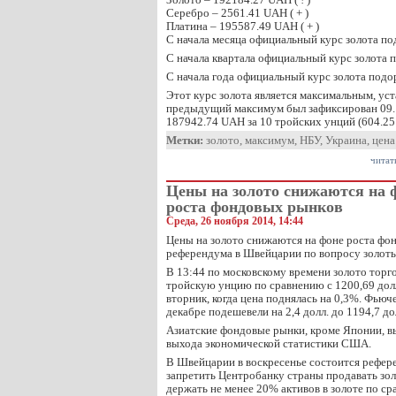
Серебро – 2561.41 UAH ( + )
Платина – 195587.49 UAH ( + )
С начала месяца официальный курс золота по
С начала квартала официальный курс золота 
С начала года официальный курс золота подо
Этот курс золота является максимальным, ус
предыдущий максимум был зафиксирован 09.1
187942.74 UAH за 10 тройских унций (604.25
Метки:
золото
,
максимум
,
НБУ
,
Украина
,
цена
читат
Цены на золото снижаются на 
роста фондовых рынков
Среда, 26 ноября 2014, 14:44
Цены на золото снижаются на фоне роста фо
референдума в Швейцарии по вопросу золотых
В 13:44 по московскому времени золото торго
тройскую унцию по сравнению с 1200,69 долл
вторник, когда цена поднялась на 0,3%. Фьюч
декабре подешевели на 2,4 долл. до 1194,7 до
Азиатские фондовые рынки, кроме Японии, в
выхода экономической статистики США.
В Швейцарии в воскресенье состоится рефер
запретить Центробанку страны продавать зол
держать не менее 20% активов в золоте по ср