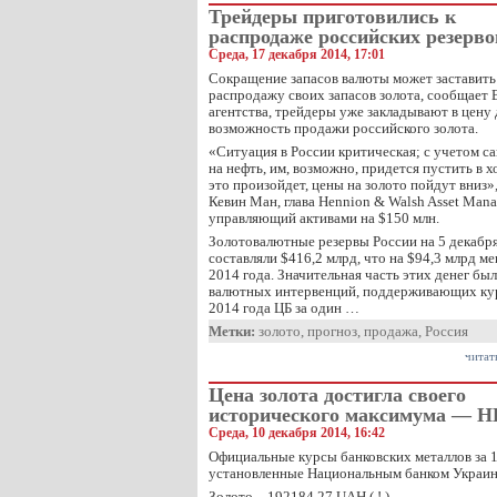
Трейдеры приготовились к
распродаже российских резерво
Среда, 17 декабря 2014, 17:01
Сокращение запасов валюты может заставить 
распродажу своих запасов золота, сообщает
агентства, трейдеры уже закладывают в цену
возможность продажи российского золота.
«Ситуация в России критическая; с учетом са
на нефть, им, возможно, придется пустить в х
это произойдет, цены на золото пойдут ​вниз
Кевин Ман, глава Hennion & Walsh Asset Man
управляющий активами на $150 млн.
Золотовалютные резервы России на 5 декабря
составляли $416,2 млрд, что на $94,3 млрд ме
2014 года. Значительная часть этих денег был
валютных интервенций, поддерживающих курс
2014 года ЦБ за один …
Метки:
золото
,
прогноз
,
продажа
,
Россия
читат
Цена золота достигла своего
исторического максимума — 
Среда, 10 декабря 2014, 16:42
Официальные курсы банковских металлов за 1
установленные Национальным банком Украины
Золото – 192184.27 UAH ( ! )