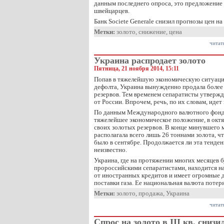
данным последнего опроса, это предложени
швейцарцев.
Банк Societe Generale снизил прогнозы цен н
Метки:
золото
,
снижение
,
цена
читат
Украина распродает золото
Пятница, 21 ноября 2014, 15:11
Попав в тяжелейшую экономическую ситуаци
дефолта, Украина вынужденно продала более
резервов. Тем временем сепаратисты утвержд
от России. Впрочем, речь, по их словам, идет
По данным Международного валютного фонда
тяжелейшее экономическое положение, в октя
своих золотых резервов. В конце минувшего м
располагала всего лишь 26 тоннами золота, ч
было в сентябре. Продолжается ли эта тенден
неизвестно.
Украина, где на протяжении многих месяцев 
пророссийскими сепаратистами, находится на
от иностранных кредитов и имеет огромные д
поставки газа. Ее национальная валюта потер
Метки:
золото
,
продажа
,
Украина
читат
Спрос на золото в III кв. снизи