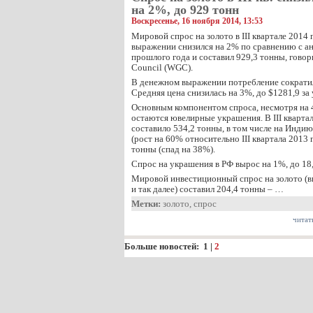
на 2%, до 929 тонн
Воскресенье, 16 ноября 2014, 13:53
Мировой спрос на золото в III квартале 2014 
выражении снизился на 2% по сравнению с 
прошлого года и составил 929,3 тонны, говор
Council (WGC).
В денежном выражении потребление сократил
Средняя цена снизилась на 3%, до $1281,9 за
Основным компонентом спроса, несмотря на 
остаются ювелирные украшения. В III кварта
составило 534,2 тонны, в том числе на Инди
(рост на 60% относительно III квартала 2013 г
тонны (спад на 38%).
Спрос на украшения в РФ вырос на 1%, до 18
Мировой инвестиционный спрос на золото (в
и так далее) составил 204,4 тонны – …
Метки:
золото
,
спрос
читат
Больше новостей:
1
|
2