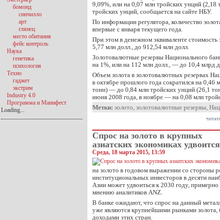
9,09%, или на 0,07 млн тройских унций (2,18 
бомонд
тройских унций, сообщается на сайте НБУ.
синчилло
арт
По информации регулятора, количество золота
глянец
впервые с января текущего года.
место обитания
При этом в денежном эквиваленте стоимость 
фейс контроль
5,77 млн долл., до 912,54 млн долл.
Наука
Золотовалютные резервы Национального бан
генетика
на 1%, или на 112 млн долл., — до 10,4 млрд д
психология
Техно
Объем золота в золотовалютных резервах На
гаджет
в октябре прошлого года сократился на 0,46 
экстрим
тонн) — до 0,84 млн тройских унций (26,1 то
Industry 4.0
июня 2008 года, в ноябре — на 0,08 млн тро
Программа и Манифест
Метки:
золото
,
золотовалютные резервы
,
Нац
Loading...
читат
Спрос на золото в крупных
азиатских экономиках удвоится 
Среда, 18 марта 2015, 13:59
на золото в годовом выражении со стороны 
институциональных инвесторов в десяти наи
Азии может удвоиться к 2030 году, примерно 
мнению аналитиков ANZ.
В банке ожидают, что спрос на данный метал
уже являются крупнейшими рынками золота, б
доходами этих стран.