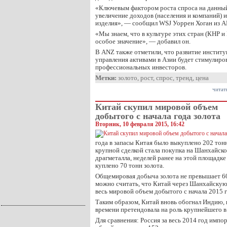
«Ключевым фактором роста спроса на данный
увеличение доходов (населения и компаний) 
изделия», — сообщил WSJ Уоррен Хоган из A
«Мы знаем, что в культуре этих стран (КНР и
особое значение», — добавил он.
В ANZ также отметили, что развитие инстит
управления активами в Азии будет стимулиров
профессиональных инвесторов.
Метки:
золото
,
рост
,
спрос
,
тренд
,
цена
читат
Китай скупил мировой объем
добытого с начала года золота
Вторник, 10 февраля 2015, 16:42
года в запасы Китая было выкуплено 202 тон
крупной сделкой стала покупка на Шанхайско
драгметалла, неделей ранее на этой площадке
куплено 70 тонн золота.
Общемировая добыча золота не превышает 60
можно считать, что Китай через Шанхайскую
весь мировой объем добытого с начала 2015 г
Таким образом, Китай вновь обогнал Индию, 
времени претендовала на роль крупнейшего в
Для сравнения: Россия за весь 2014 год импо