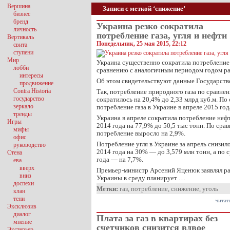
Вершина
Записи с меткой ‘снижение’
бизнес
бренд
Украина резко сократила
личность
потребление газа, угля и нефти
Вертикаль
Понедельник, 25 мая 2015, 22:12
свита
ступени
Мир
Украина существенно сократила потребление 
лобби
сравнению с аналогичным периодом годом ра
интересы
Об этом свидетельствуют данные Государств
продвижение
Contra Historia
Так, потребление природного газа по сравнен
государство
сократилось на 20,4% до 2,33 млрд куб.м. По
зеркало
потребление газа в Украине в апреле 2015 год
тренды
Украина в апреле сократила потребление неф
Игры
2014 года на 77,9% до 50,5 тыс тонн. По сра
мифы
потребление выросло на 2,9%.
офис
Потребление угля в Украине за апрель снизил
руководство
2014 года на 30% — до 3,579 млн тонн, а по
Стена
года — на 7,7%.
ева
вверх
Премьер-министр Арсений Яценюк заявлял ра
вниз
Украины в среду планирует …
доспехи
Метки:
газ
,
потребление
,
снижение
,
уголь
клан
тени
читат
Эксклюзив
диалог
Плата за газ в квартирах без
мнение
счетчиков снизится вдвое
Экстерьер