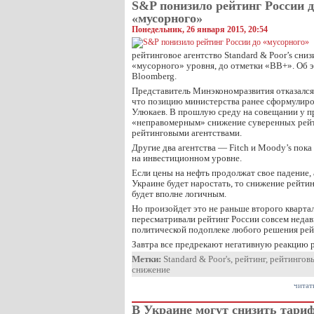
S&P понизило рейтинг России 
«мусорного»
Понедельник, 26 января 2015, 20:54
рейтинговое агентство Standard & Poor’s сни
«мусорного» уровня, до отметки «BB+». Об 
Bloomberg.
Представитель Минэкономразвития отказался 
что позицию министерства ранее сформулиро
Улюкаев. В прошлую среду на совещании у пр
«неправомерным» снижение суверенных рейт
рейтинговыми агентствами.
Другие два агентства — Fitch и Moody’s пок
на инвестиционном уровне.
Если цены на нефть продолжат свое падение, 
Украине будет наростать, то снижение рейти
будет вполне логичным.
Но произойдет это не раньше второго квартала
пересматривали рейтинг России совсем недавн
политической подоплеке любого решения рей
Завтра все предрекают негативную реакцию 
Метки:
Standard & Poor's
,
рейтинг
,
рейтинговы
снижение
читат
В Украине могут снизить тари