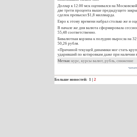
Доллар к 12.00 мск оценивался на Московской
две трети процента выше предыдущего закр
сделок превысил $1,8 миллиарда.
Евро к этому времени набрал столько же и оце
В начале же дня валюта сформировала сесси
55,48 соответственно.
Бивалютная корзина к полудню выросла на 32 
50,26 рубля.
«Причиной текущей динамики мог стать кру
ударивший по котировкам даже при наличии
Метки:
курс
,
курсы валют
,
рубль
,
снижение
читат
Больше новостей:
1
|
2