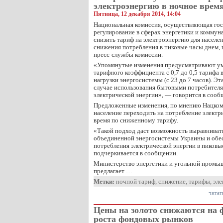
электроэнергию в ночное врем
Пятница, 12 декабря 2014, 14:04
Национальная комиссия, осуществляющая го
регулирование в сферах энергетики и коммун
снизить тариф на электроэнергию для населен
снижения потребления в пиковые часы днем, 
пресс-службы комиссии.
«Упомянутые изменения предусматривают ум
тарифного коэффициента с 0,7 до 0,5 тарифа
нагрузки энергосистемы (с 23 до 7 часов). Эт
случае использования бытовыми потребителя
электрической энергии», — говорится в соо
Предложенные изменения, по мнению Нацком
население переходить на потребление электр
время по сниженному тарифу.
«Такой подход даст возможность выравнивать
объединенной энергосистемы Украины и обе
потребления электрической энергии в пиков
подчеркивается в сообщении.
Министерство энергетики и угольной промы
предлагает …
Метки:
ночной тариф
,
снижение
,
тарифы
,
эле
читат
Цены на золото снижаются на 
роста фондовых рынков