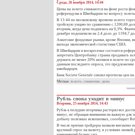
Среда, 26 ноября 2014, 14:44
Цены на золото снижаются на фоне роста фо
референдума в Швейцарии по вопросу золотых
В 13:44 по московскому времени золото торго
тройскую унцию по сравнению с 1200,69 долл
вторник, когда цена поднялась на 0,3%. Фьюч
декабре подешевели на 2,4 долл. до 1194,7 до
Азиатские фондовые рынки, кроме Японии, в
выхода экономической статистики США.
В Швейцарии в воскресенье состоится рефер
запретить Центробанку страны продавать зол
держать не менее 20% активов в золоте по ср
данным последнего опроса, это предложени
швейцарцев.
Банк Societe Generale снизил прогнозы цен н
Метки:
золото
,
снижение
,
цена
читат
Рубль снова уходит в минус
Вторник, 25 ноября 2014, 14:43
Рубль к полудню вторника растерял все дости
минус, не обращая внимания на важную для э
добычу полезных ископаемых, соообщает Reu
В числе причин трейдеры назвали внезапно 
крупный спрос на валюту, в условиях низкой
изменивший баланс сил.