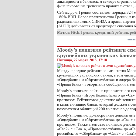
ликвидности в банковском секторе страны ок
финансирование греческого правительства», —
Сейчас долг Греции составляет порядка 324 м
180% ВВП. Новое правительство Греции, в к
радикальных левых СИРИЗА и правая партия
(АНЭЛ) добивается от кредиторов списания б
Метки:
Fitch
,
Греция
,
кредитный рейтинг
,
рей
читат
Moody’s понизило рейтинги се
крупнейших украинских банко
Пятница, 27 марта 2015, 17:18
Международное рейтинговое агентство Mood
крупнейших украинских банков, в том числе 
«Ощадбанка» и «Укрэксимбанка» и лидера ба
«ПриватБанка», говорится в сообщении агент
Moody’s понизило рейтинг приоритетного не
«ПриватБанка» Игоря Коломойского до «Ca» 
прогнозом. Рейтинговое действие объясняетс
и капитализацию банка, который должен в се
покупателям облигаций 200 миллионов долла
Moody’s понизило долгосрочные депозитные 
«Ощадбанка» и «Укрэксимбанка» до «Ca» с «
прогнозом. Также агентство понизило депоз
«Caa2» с «Caa1», «Проминвестбанка» до «Ca
российского «Сбербанка» до «Caa2» с «Caa1