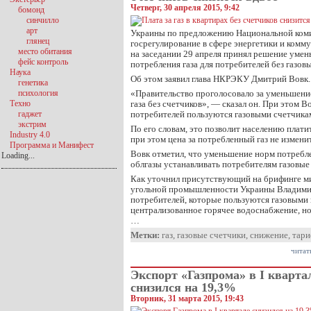
Четверг, 30 апреля 2015, 9:42
бомонд
синчилло
арт
Украины по предложению Национальной ком
глянец
госрегулирование в сфере энергетики и комм
место обитания
на заседании 29 апреля принял решение уме
фейс контроль
потребления газа для потребителей без газов
Наука
Об этом заявил глава НКРЭКУ Дмитрий Вовк.
генетика
психология
«Правительство проголосовало за уменьшени
Техно
газа без счетчиков», — сказал он. При этом В
гаджет
потребителей пользуются газовыми счетчика
экстрим
По его словам, это позволит населению платить
Industry 4.0
при этом цена за потребленный газ не измени
Программа и Манифест
Вовк отметил, что уменьшение норм потребл
Loading...
облгазы устанавливать потребителям газовые
Как уточнил присутствующий на брифинге ми
угольной промышленности Украины Владими
потребителей, которые пользуются газовыми
централизованное горячее водоснабжение, но
…
Метки:
газ
,
газовые счетчики
,
снижение
,
тар
читат
Экспорт «Газпрома» в I кварта
снизился на 19,3%
Вторник, 31 марта 2015, 19:43