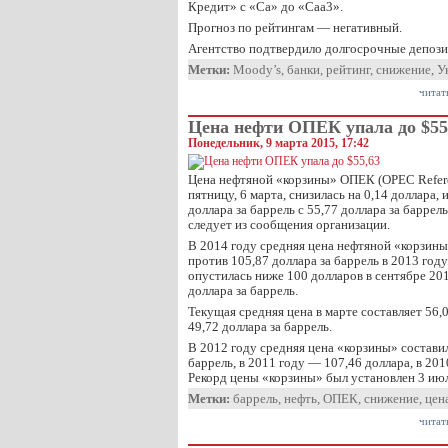
Кредит» с «Ca» до «Caa3».
Прогноз по рейтингам — негативный.
Агентство подтвердило долгосрочные депоз
Метки:
Moody’s
,
банки
,
рейтинг
,
снижение
,
У
читат
Цена нефти ОПЕК упала до $55
Понедельник, 9 марта 2015, 17:42
Цена нефтяной «корзины» ОПЕК (OPEC Referen
пятницу, 6 марта, снизилась на 0,14 доллара,
доллара за баррель с 55,77 доллара за баррел
следует из сообщения организации.
В 2014 году средняя цена нефтяной «корзины
против 105,87 доллара за баррель в 2013 год
опустилась ниже 100 долларов в сентябре 201
доллара за баррель.
Текущая средняя цена в марте составляет 56,
49,72 доллара за баррель.
В 2012 году средняя цена «корзины» составил
баррель, в 2011 году — 107,46 доллара, в 201
Рекорд цены «корзины» был установлен 3 ию
Метки:
баррель
,
нефть
,
ОПЕК
,
снижение
,
цен
читат