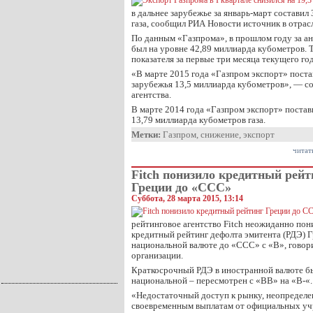
в дальнее зарубежье за январь-март составил
газа, сообщил РИА Новости источник в отрас
По данным «Газпрома», в прошлом году за а
был на уровне 42,89 миллиарда кубометров. 
показателя за первые три месяца текущего го
«В марте 2015 года «Газпром экспорт» поста
зарубежья 13,5 миллиарда кубометров», — с
агентства.
В марте 2014 года «Газпром экспорт» постав
13,79 миллиарда кубометров газа.
Метки:
Газпром
,
снижение
,
экспорт
читат
Fitch понизило кредитный рейт
Греции до «CCC»
Суббота, 28 марта 2015, 13:14
рейтинговое агентство Fitch неожиданно по
кредитный рейтинг дефолта эмитента (РДЭ) Г
национальной валюте до «CCC» с «B», говор
организации.
Краткосрочный РДЭ в иностранной валюте бы
национальной – пересмотрен с «BB» на «B-«.
«Недостаточный доступ к рынку, неопределе
своевременным выплатам от официальных уч