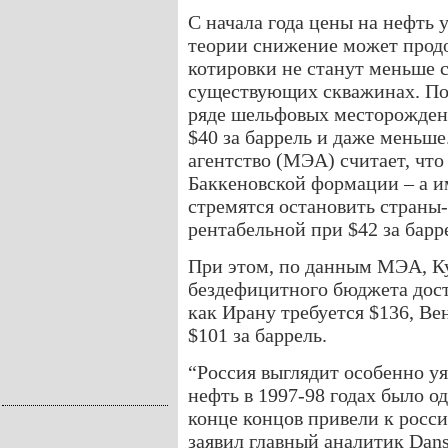
С начала года цены на нефть у
теории снижение может продо
котировки не станут меньше 
существующих скважинах. По 
ряде шельфовых месторожден
$40 за баррель и даже меньш
агентство (МЭА) считает, чт
Баккеновской формации – а и
стремятся остановить страны
рентабельной при $42 за барр
При этом, по данным МЭА, Ку
бездефицитного бюджета доста
как Ирану требуется $136, Ве
$101 за баррель.
“Россия выглядит особенно у
нефть в 1997-98 годах было о
конце концов привели к росси
заявил главный аналитик Dan