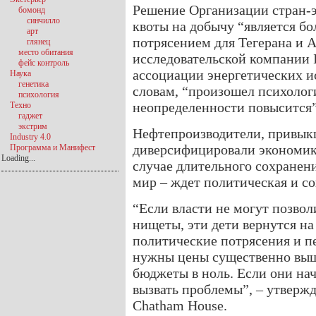
Решение Организации стран-
бомонд
синчилло
квоты на добычу “является б
арт
потрясением для Тегерана и А
глянец
место обитания
исследовательской компании 
фейс контроль
ассоциации энергетических и
Наука
генетика
словам, “произошел психологи
психология
неопределенности повысится”
Техно
гаджет
экстрим
Нефтепроизводители, привыкш
Industry 4.0
диверсифицировали экономик
Программа и Манифест
Loading...
случае длительного сохранени
мир – ждет политическая и со
“Если власти не могут позвол
нищеты, эти дети вернутся на 
политические потрясения и 
нужны цены существенно выше
бюджеты в ноль. Если они нач
вызвать проблемы”, – утверж
Chatham House.