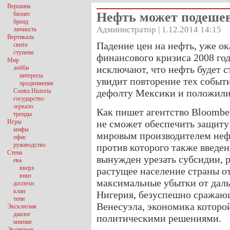
Вершина
Нефть может подешев
бизнес
бренд
Администратор | 1.12.2014 14:15
личность
Вертикаль
Падение цен на нефть, уже о
свита
ступени
финансового кризиса 2008 год
Мир
исключают, что нефть будет с
лобби
интересы
увидит повторение тех событи
продвижение
Contra Historia
дефолту Мексики и положили
государство
зеркало
Как пишет агентство Bloomber
тренды
Игры
не сможет обеспечить защит
мифы
мировым производителем неф
офис
руководство
против которого также введе
Стена
вынужден урезать субсидии, 
ева
вверх
растущее население страны от
вниз
максимальные убытки от даль
доспехи
клан
Нигерия, безуспешно сражаю
тени
Венесуэла, экономика которо
Эксклюзив
диалог
политическими решениями.
мнение
Экстерьер